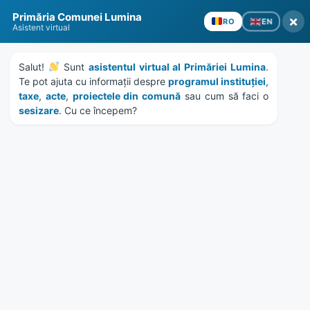
Skip
Skip
Skip
Skip
to
to
to
to
Primăria Comunei Lumina
×
EN
RO
content
left
right
footer
Asistent virtual
sidebar
sidebar
Salut! 
 Sunt 
asistentul virtual al Primăriei Lumina
. 
Te pot ajuta cu informații despre 
programul instituției
, 
taxe
, 
acte
, 
proiectele din comună
 sau cum să faci o 
sesizare
. Cu ce începem?
MENU
Construcția sălii de sport se
apropie de final
Home
News
/