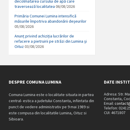
decolmatarea cursului de apă care
traversează localitatea
06/08/2026
Primăria Comunei Lumina intensifică
măsurile împotriva abandonării deșeurilor
05/08/2026
Anunț privind achiziția lucrărilor de
refacere a pietruirii pe străzi din Lumina și
Oituz
03/08/2026
DESPRE COMUNA LUMINA
DATE INSTI
Adresa: Str. M
Comuna Lumina este o localitate situata in partea
Constanta, Cod
central- estica a judetului Constanta, infiintata din
Email:
contact@
punct de vedere administrativ pe 9 mai 1989 si
Telefon: 02412
CUI: 4671807
este compusa din localitatile Lumina, Oituz si
Sibioara.