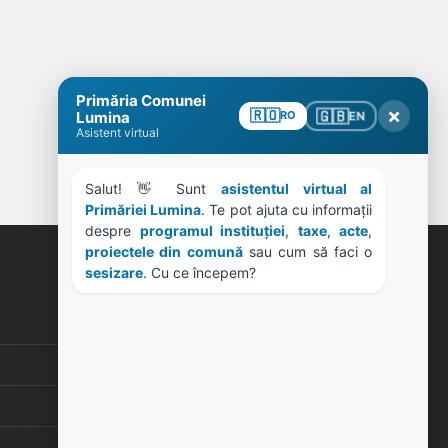
Primăria Comunei
×
🇬🇧
🇷🇴
EN
Lumina
RO
Asistent virtual
Salut! 👋 Sunt 
asistentul virtual al 
Primăriei Lumina
. Te pot ajuta cu informații 
despre 
programul instituției
, 
taxe
, 
acte
, 
proiectele din comună
 sau cum să faci o 
sesizare
. Cu ce începem?
ORE DE LUCRU
PROGRAM INSTITUTIE
Luni, Miercuri, Joi: 8-16
Marti: 8-18
Vineri: 8-14
PROGRAMUL CU PUBLICUL