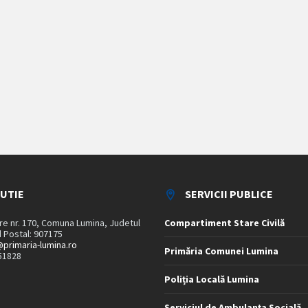
TUTIE
SERVICII PUBLICE
are nr. 170, Comuna Lumina, Judetul
Compartiment Stare Civilă
 Postal: 907175
primaria-lumina.ro
Primăria Comunei Lumina
51828
Poliția Locală Lumina
Serviciul de Ambulanța Socială