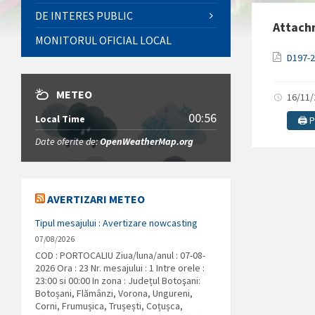
DE INTERES PUBLIC
Attach
MONITORUL OFICIAL LOCAL
D197-
METEO
16/11
00:56
Local Time
🖨️ 
Date oferite de:
OpenWeatherMap.org
AVERTIZARI METEO
Tipul mesajului : Avertizare nowcasting
07/08/2026
COD : PORTOCALIU Ziua/luna/anul : 07-08-
2026 Ora : 23 Nr. mesajului : 1 Intre orele :
23:00 si 00:00 In zona : Județul Botoşani:
Botoșani, Flămânzi, Vorona, Ungureni,
Corni, Frumușica, Trușești, Coțușca,