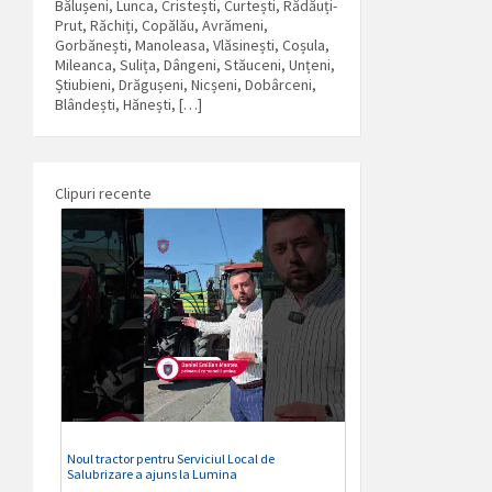
Bălușeni, Lunca, Cristești, Curtești, Rădăuți-
Prut, Răchiți, Copălău, Avrămeni,
Gorbănești, Manoleasa, Vlăsinești, Coșula,
Mileanca, Sulița, Dângeni, Stăuceni, Unțeni,
Știubieni, Drăgușeni, Nicșeni, Dobârceni,
Blândești, Hănești, […]
Clipuri recente
Noul tractor pentru Serviciul Local de
Salubrizare a ajuns la Lumina