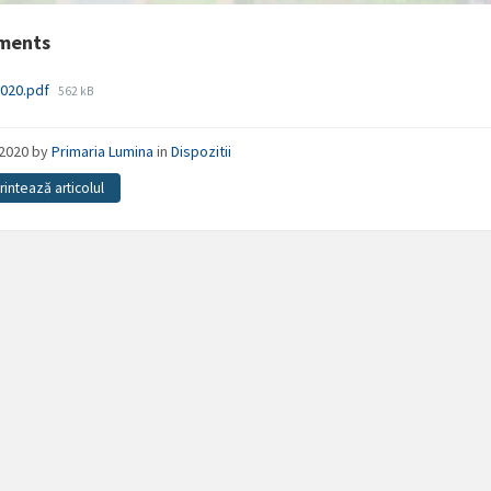
ments
File
2020.pdf
562 kB
size:
/2020
by
Primaria Lumina
in
Dispozitii
Printează articolul