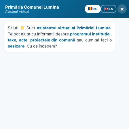
Skip
Skip
Skip
Skip
Primăria Comunei Lumina
to
to
to
to
×
EN
RO
Asistent virtual
content
left
right
footer
sidebar
sidebar
Salut! 
 Sunt 
asistentul virtual al Primăriei Lumina
. 
Te pot ajuta cu informații despre 
programul instituției
, 
taxe
, 
acte
, 
proiectele din comună
 sau cum să faci o 
sesizare
. Cu ce începem?
MENU
HCL 1/2023 – REINTREGIRE
SI UTILIZARE EXCEDENT
BUGETAR
Home
Documente
/