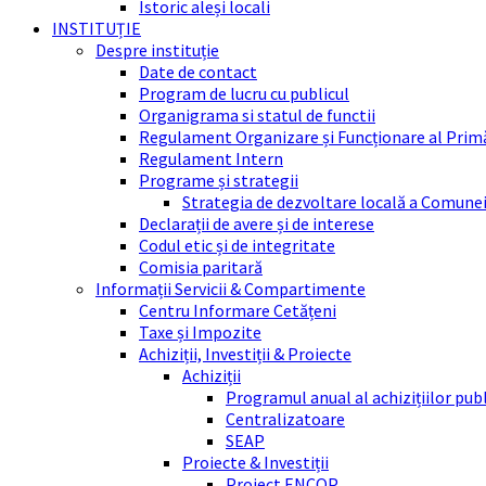
Istoric aleși locali
INSTITUȚIE
Despre instituție
Date de contact
Program de lucru cu publicul
Organigrama si statul de functii
Regulament Organizare și Funcționare al Prim
Regulament Intern
Programe și strategii
Strategia de dezvoltare locală a Comune
Declarații de avere și de interese
Codul etic și de integritate
Comisia paritară
Informații Servicii & Compartimente
Centru Informare Cetățeni
Taxe și Impozite
Achiziții, Investiții & Proiecte
Achiziții
Programul anual al achizițiilor pub
Centralizatoare
SEAP
Proiecte & Investiții
Proiect ENCOP