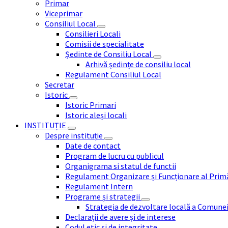
Primar
Viceprimar
Consiliul Local
Consilieri Locali
Comisii de specialitate
Ședinte de Consiliu Local
Arhivă ședințe de consiliu local
Regulament Consiliul Local
Secretar
Istoric
Istoric Primari
Istoric aleși locali
INSTITUȚIE
Despre instituție
Date de contact
Program de lucru cu publicul
Organigrama si statul de functii
Regulament Organizare și Funcționare al Prim
Regulament Intern
Programe și strategii
Strategia de dezvoltare locală a Comune
Declarații de avere și de interese
Codul etic și de integritate