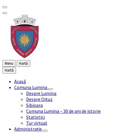
Menu
Hartă
Hartă
Acasă
Comuna Lumina
Despre Lumina
Despre Oituz
Sibioara
Comuna Lumina – 30 de ani de istorie
Statistici
Tur virtual
Administrație