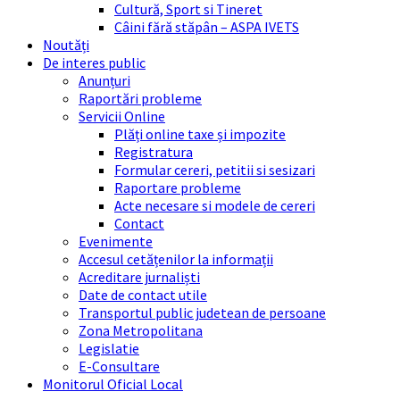
Cultură, Sport si Tineret
Câini fără stăpân – ASPA IVETS
Noutăți
De interes public
Anunțuri
Raportări probleme
Servicii Online
Plăți online taxe și impozite
Registratura
Formular cereri, petitii si sesizari
Raportare probleme
Acte necesare si modele de cereri
Contact
Evenimente
Accesul cetățenilor la informații
Acreditare jurnaliști
Date de contact utile
Transportul public judetean de persoane
Zona Metropolitana
Legislatie
E-Consultare
Monitorul Oficial Local