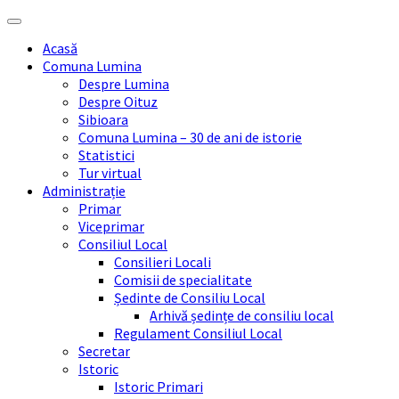
Skip
Skip
Skip
Skip
to
to
to
to
Acasă
content
left
right
footer
Comuna Lumina
sidebar
sidebar
Despre Lumina
Despre Oituz
Sibioara
Comuna Lumina – 30 de ani de istorie
Statistici
Tur virtual
Administrație
Primar
Viceprimar
Consiliul Local
Consilieri Locali
Comisii de specialitate
Ședinte de Consiliu Local
Arhivă ședințe de consiliu local
Regulament Consiliul Local
Secretar
Istoric
Istoric Primari