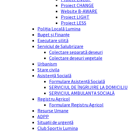
Proiect CHANGE
Website B-AWARE
Proiect LIGHT
Proiect LESS
Poliția Locală Lumina
Buget și Finanțe
Executare silită
Serviciul de Salubrizare
Colectare separată deșeuri
Colectare deșeuri vegetale
Urbanism
Stare civila
Asistență Socială
Formulare Asistență Socială
SERVICIUL DE ÎNGRIJIRE LA DOMICILIU
SERVICIUL AMBULANȚA SOCIALĂ
Registru Agricol
Formulare Registru Agricol
Resurse Umane
ADPP
Situații de urgență
Club Sportiv Lumina