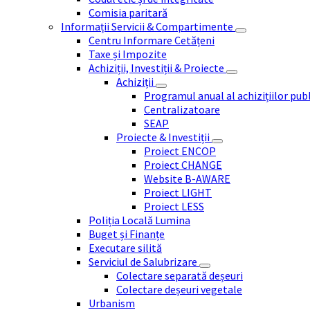
Comisia paritară
Informații Servicii & Compartimente
Centru Informare Cetățeni
Taxe și Impozite
Achiziții, Investiții & Proiecte
Achiziții
Programul anual al achizițiilor pub
Centralizatoare
SEAP
Proiecte & Investiții
Proiect ENCOP
Proiect CHANGE
Website B-AWARE
Proiect LIGHT
Proiect LESS
Poliția Locală Lumina
Buget și Finanțe
Executare silită
Serviciul de Salubrizare
Colectare separată deșeuri
Colectare deșeuri vegetale
Urbanism