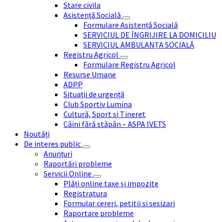
Stare civila
Asistență Socială
Formulare Asistență Socială
SERVICIUL DE ÎNGRIJIRE LA DOMICILIU
SERVICIUL AMBULANȚA SOCIALĂ
Registru Agricol
Formulare Registru Agricol
Resurse Umane
ADPP
Situații de urgență
Club Sportiv Lumina
Cultură, Sport si Tineret
Câini fără stăpân – ASPA IVETS
Noutăți
De interes public
Anunțuri
Raportări probleme
Servicii Online
Plăți online taxe și impozite
Registratura
Formular cereri, petitii si sesizari
Raportare probleme