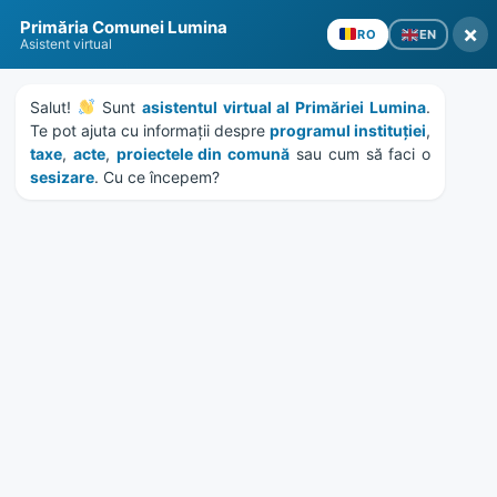
Skip
Skip
Skip
Skip
Primăria Comunei Lumina
to
to
to
to
×
EN
RO
Asistent virtual
content
left
right
footer
sidebar
sidebar
Salut! 
 Sunt 
asistentul virtual al Primăriei Lumina
. 
Te pot ajuta cu informații despre 
programul instituției
, 
taxe
, 
acte
, 
proiectele din comună
 sau cum să faci o 
sesizare
. Cu ce începem?
MENU
HCL 70/2021 – indreptare
eroare materiala hotarare
102/2019
Home
Documente
/