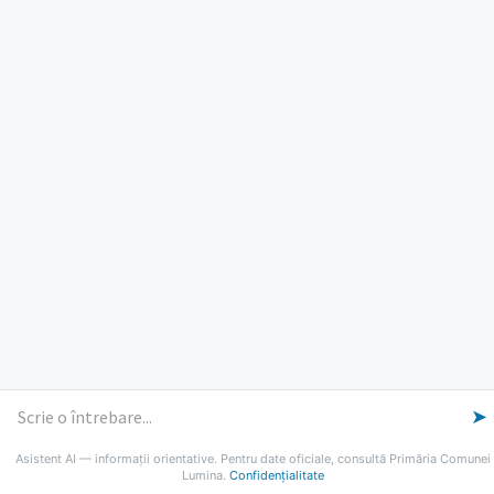
ORE DE LUCRU
PROGRAM INSTITUTIE
Luni, Miercuri, Joi: 8-16
Marti: 8-18
Vineri: 8-14
PROGRAMUL CU PUBLICUL
[vezi program]
Email
Facebook
YouTube
Despre Lumina
Primar
Consiliul Local
Date de contact
Noutăți
B-AWARE
© 2026 Primăria Comunei Lumina
➤
Asistent AI — informații orientative. Pentru date oficiale, consultă Primăria Comunei
Lumina.
Confidențialitate