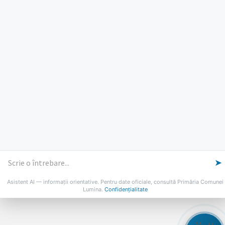
Luni, Miercuri, Joi: 8-16
Marti: 8-18
Vineri: 8-14
PROGRAMUL CU PUBLICUL
[vezi program]
Email
Facebook
YouTube
Despre Lumina
Primar
Consiliul Local
Date de contact
Noutăți
B-AWARE
© 2026 Primăria Comunei Lumina
➤
Asistent AI — informații orientative. Pentru date oficiale, consultă Primăria Comunei
Lumina.
Confidențialitate