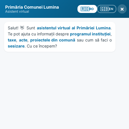
Skip
Skip
Skip
Skip
Primăria Comunei Lumina
to
to
to
to
×
🇬🇧
🇷🇴
EN
RO
Asistent virtual
content
left
right
footer
sidebar
sidebar
Salut! 👋 Sunt 
asistentul virtual al Primăriei Lumina
. 
Te pot ajuta cu informații despre 
programul instituției
, 
taxe
, 
acte
, 
proiectele din comună
 sau cum să faci o 
sesizare
. Cu ce începem?
MENU
Hotararea Consiliului Local
148 din 28.07.2016
Home
Documente
/