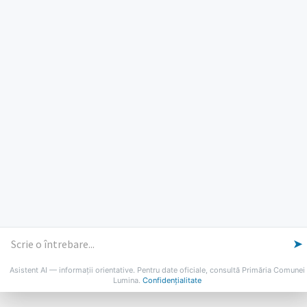
PROGRAM INSTITUTIE
Luni, Miercuri, Joi: 8-16
Marti: 8-18
Vineri: 8-14
PROGRAMUL CU PUBLICUL
[vezi program]
Email
Facebook
YouTube
Despre Lumina
Primar
Consiliul Local
Date de contact
Noutăți
B-AWARE
© 2026 Primăria Comunei Lumina
➤
Asistent AI — informații orientative. Pentru date oficiale, consultă Primăria Comunei
Lumina.
Confidențialitate