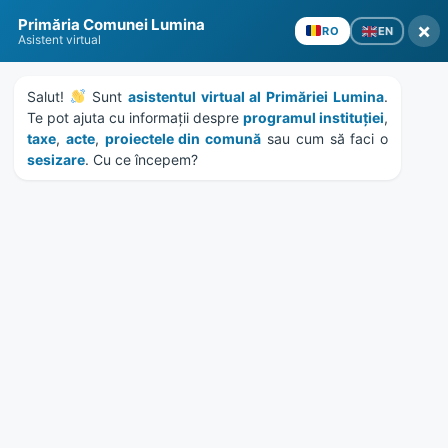
Skip
Skip
Skip
Skip
Primăria Comunei Lumina
to
to
to
to
×
EN
RO
Asistent virtual
content
left
right
footer
sidebar
sidebar
Salut! 
 Sunt 
asistentul virtual al Primăriei Lumina
. 
Te pot ajuta cu informații despre 
programul instituției
, 
taxe
, 
acte
, 
proiectele din comună
 sau cum să faci o 
sesizare
. Cu ce începem?
MENU
Publicatie de casatorie –
23.04.2026
Home
Documente
/