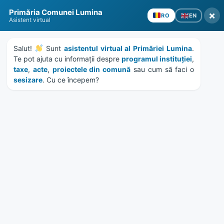
Skip
Skip
Skip
Skip
Primăria Comunei Lumina
to
to
to
to
×
EN
RO
Asistent virtual
content
left
right
footer
sidebar
sidebar
Salut! 
 Sunt 
asistentul virtual al Primăriei Lumina
. 
Te pot ajuta cu informații despre 
programul instituției
, 
taxe
, 
acte
, 
proiectele din comună
 sau cum să faci o 
sesizare
. Cu ce începem?
MENU
Publicatie de casatorie
Dragan Florentin – Surdu
Ionela
Home
Documente
/