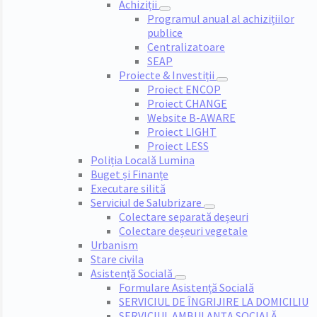
Achiziții
Programul anual al achizițiilor
publice
Centralizatoare
SEAP
Proiecte & Investiții
Proiect ENCOP
Proiect CHANGE
Website B-AWARE
Proiect LIGHT
Proiect LESS
Poliția Locală Lumina
Buget și Finanțe
Executare silită
Serviciul de Salubrizare
Colectare separată deșeuri
Colectare deșeuri vegetale
Urbanism
Stare civila
Asistență Socială
Formulare Asistență Socială
SERVICIUL DE ÎNGRIJIRE LA DOMICILIU
SERVICIUL AMBULANȚA SOCIALĂ