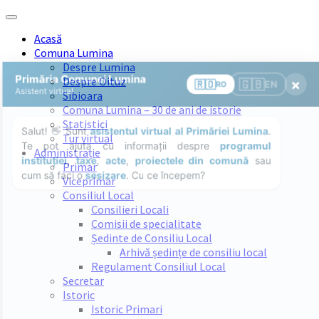
Skip
Skip
Skip
Skip
to
to
to
to
Acasă
content
left
right
footer
Comuna Lumina
sidebar
sidebar
Despre Lumina
Despre Oituz
Sibioara
Comuna Lumina – 30 de ani de istorie
Statistici
Tur virtual
Administrație
Primar
Viceprimar
Consiliul Local
Consilieri Locali
Comisii de specialitate
Ședinte de Consiliu Local
Arhivă ședințe de consiliu local
Regulament Consiliul Local
Secretar
Istoric
Istoric Primari