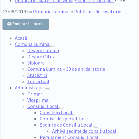
File
Publicatie-Mate-Iosif-Ghidigeanu-Cristina.pdf
31 kB
size:
13/08/2019
by
Primaria Lumina
in
Publicatii de casatorie
🖨️ Printează articolul
Acasă
Comuna Lumina
Despre Lumina
Despre Oituz
Sibioara
Comuna Lumina – 30 de ani de istorie
Statistici
Tur virtual
Administrație
Primar
Viceprimar
Consiliul Local
Consilieri Locali
Comisii de specialitate
Ședinte de Consiliu Local
Arhivă ședințe de consiliu local
Regulament Consiliul Local