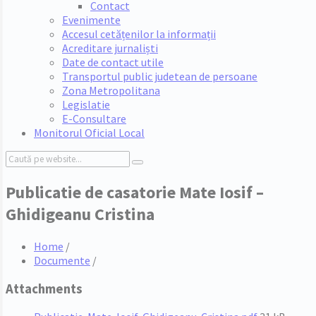
Contact
Evenimente
Accesul cetățenilor la informații
Acreditare jurnaliști
Date de contact utile
Transportul public judetean de persoane
Zona Metropolitana
Legislatie
E-Consultare
Monitorul Oficial Local
Search:
Publicatie de casatorie Mate Iosif –
Ghidigeanu Cristina
Home
/
Documente
/
Attachments