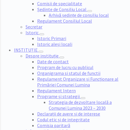
Comisii de specialitate
Ședinte de Consiliu Local
Arhivă ședințe de consiliu local
Regulament Consiliul Local
Secretar
Istoric
Istoric Primari
Istoric aleși locali
INSTITUȚIE
Despre instituție
Date de contact
Program de lucru cu publicul
Organigrama si statul de functii
Regulament Organizare și Funcționare al
Primăriei Comunei Lumina
Regulament Intern
Programe și strategii
Strategia de dezvoltare locală a
Comunei Lumina 2023 – 2030
Declarații de avere și de interese
Codul etic și de integritate
Comisia paritară