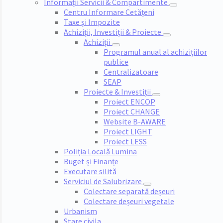
Informații Servicii & Compartimente
Centru Informare Cetățeni
Taxe și Impozite
Achiziții, Investiții & Proiecte
Achiziții
Programul anual al achizițiilor
publice
Centralizatoare
SEAP
Proiecte & Investiții
Proiect ENCOP
Proiect CHANGE
Website B-AWARE
Proiect LIGHT
Proiect LESS
Poliția Locală Lumina
Buget și Finanțe
Executare silită
Serviciul de Salubrizare
Colectare separată deșeuri
Colectare deșeuri vegetale
Urbanism
Stare civila