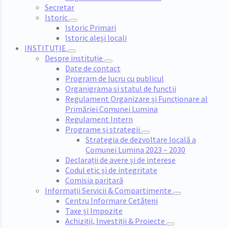
Secretar
Istoric
Istoric Primari
Istoric aleși locali
INSTITUȚIE
Despre instituție
Date de contact
Program de lucru cu publicul
Organigrama si statul de functii
Regulament Organizare și Funcționare al
Primăriei Comunei Lumina
Regulament Intern
Programe și strategii
Strategia de dezvoltare locală a
Comunei Lumina 2023 – 2030
Declarații de avere și de interese
Codul etic și de integritate
Comisia paritară
Informații Servicii & Compartimente
Centru Informare Cetățeni
Taxe și Impozite
Achiziții, Investiții & Proiecte