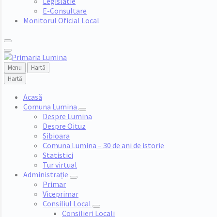
Legislatie
E-Consultare
Monitorul Oficial Local
Menu
Hartă
Hartă
Acasă
Comuna Lumina
Despre Lumina
Despre Oituz
Sibioara
Comuna Lumina – 30 de ani de istorie
Statistici
Tur virtual
Administrație
Primar
Viceprimar
Consiliul Local
Consilieri Locali