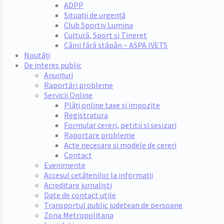
ADPP
Situații de urgență
Club Sportiv Lumina
Cultură, Sport si Tineret
Câini fără stăpân – ASPA IVETS
Noutăți
De interes public
Anunțuri
Raportări probleme
Servicii Online
Plăți online taxe și impozite
Registratura
Formular cereri, petitii si sesizari
Raportare probleme
Acte necesare si modele de cereri
Contact
Evenimente
Accesul cetățenilor la informații
Acreditare jurnaliști
Date de contact utile
Transportul public judetean de persoane
Zona Metropolitana