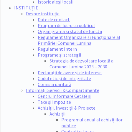
Istoric aleși locali
INSTITUȚIE
Despre instituție
Date de contact
Program de lucru cu publicul
Organigrama si statul de functii
Regulament Organizare și Funcționare al
Primăriei Comunei Lumina
Regulament Intern
Programe și strategii
Strategia de dezvoltare locală a
Comunei Lumina 2023 – 2030
Declarații de avere și de interese
Codul etic și de integritate
Comisia paritară
Informații Servicii & Compartimente
Centru Informare Cetățeni
Taxe și Impozite
Achiziții, Investiții & Proiecte
Achiziții
Programul anual al achizițiilor
publice
Centralizatoare