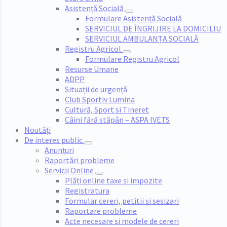
Asistență Socială
Formulare Asistență Socială
SERVICIUL DE ÎNGRIJIRE LA DOMICILIU
SERVICIUL AMBULANȚA SOCIALĂ
Registru Agricol
Formulare Registru Agricol
Resurse Umane
ADPP
Situații de urgență
Club Sportiv Lumina
Cultură, Sport si Tineret
Câini fără stăpân – ASPA IVETS
Noutăți
De interes public
Anunțuri
Raportări probleme
Servicii Online
Plăți online taxe și impozite
Registratura
Formular cereri, petitii si sesizari
Raportare probleme
Acte necesare si modele de cereri