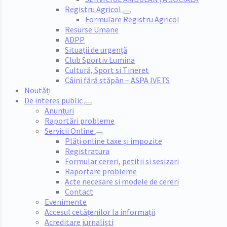
Registru Agricol
Formulare Registru Agricol
Resurse Umane
ADPP
Situații de urgență
Club Sportiv Lumina
Cultură, Sport si Tineret
Câini fără stăpân – ASPA IVETS
Noutăți
De interes public
Anunțuri
Raportări probleme
Servicii Online
Plăți online taxe și impozite
Registratura
Formular cereri, petitii si sesizari
Raportare probleme
Acte necesare si modele de cereri
Contact
Evenimente
Accesul cetățenilor la informații
Acreditare jurnaliști