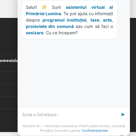
Salut! 
 Sunt 
asistentul virtual al 
Primăriei Lumina
. Te pot ajuta cu informații 
despre 
programul instituției
, 
taxe
, 
acte
, 
proiectele din comună
 sau cum să faci o 
sesizare
. Cu ce începem?
ORE DE LUCRU
PROGRAM INSTITUTIE
Luni, Miercuri, Joi: 8-16
omeniului
Marti: 8-18
Vineri: 8-14
PROGRAMUL CU PUBLICUL
[vezi program]
➤
Asistent AI — informații orientative. Pentru date oficiale, consultă
Primăria Comunei Lumina.
Confidențialitate