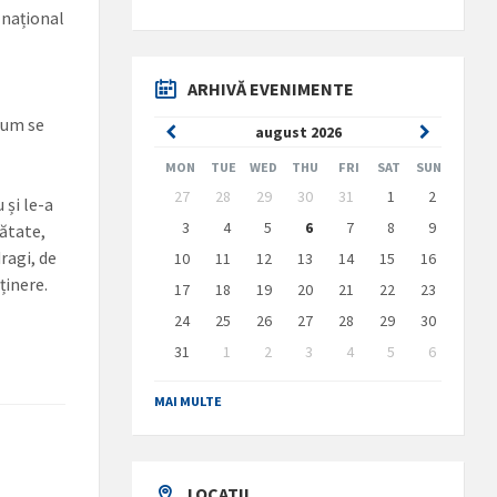
 național
ARHIVĂ EVENIMENTE
cum se
Previous
Next
august
2026
Month
Month
MON
TUE
WED
THU
FRI
SAT
SUN
Skip
27
28
29
30
31
1
2
 și le-a
calendar
days
3
4
5
6
7
8
9
nătate,
ragi, de
10
11
12
13
14
15
16
ținere.
17
18
19
20
21
22
23
24
25
26
27
28
29
30
31
1
2
3
4
5
6
Back
to
MAI MULTE
calendar
days
LOCATII