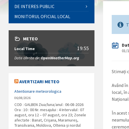
DE INTERES PUBLIC
MONITORUL OFICIAL LOCAL
T
METEO
Da
19:55
Local Time
01/
Date oferite de:
OpenWeatherMap.org
Stimați 
AVERTIZARI METEO
Având în 
Atentionare meteorologica
local, în
06/08/2026
Național
COD : GALBEN Ziua/luna/anul : 06-08-2026
Ora : 10 : 00 Nr. mesajului : 4 Intervalul : 07
În acest
august, ora 12 – 07 august, ora 23; Zonele
neamului
afectate : Banat, Crișana, Maramureș,
Transilvania, Moldova, Oltenia și nordul
ceremoni