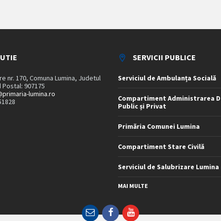
TUTIE
SERVICII PUBLICE
are nr. 170, Comuna Lumina, Judetul
Serviciul de Ambulanța Socială
 Postal: 907175
primaria-lumina.ro
Compartiment Administrarea D
51828
Public și Privat
Primăria Comunei Lumina
Compartiment Stare Civilă
Serviciul de Salubrizare Lumina
MAI MULTE
Email
Facebook
YouTube