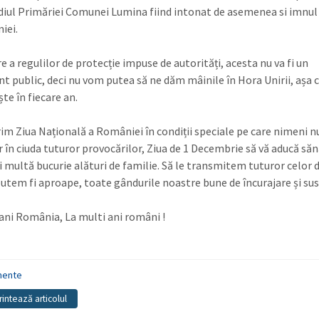
diul Primăriei Comunei Lumina fiind intonat de asemenea si imnul
iei.
 a regulilor de protecție impuse de autorități, acesta nu va fi un
t public, deci nu vom putea să ne dăm mâinile în Hora Unirii, așa 
te în fiecare an.
im Ziua Națională a României în condiții speciale pe care nimeni nu
ar în ciuda tuturor provocărilor, Ziua de 1 Decembrie să vă aducă să
și multă bucurie alături de familie. Să le transmitem tuturor celor d
putem fi aproape, toate gândurile noastre bune de încurajare și sus
 ani România, La multi ani români !
mente
rintează articolul