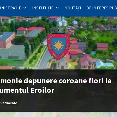
INISTRAȚIE
INSTITUȚIE
NOUTĂȚI
DE INTERES PUB
monie depunere coroane flori la
umentul Eroilor
Evenimente