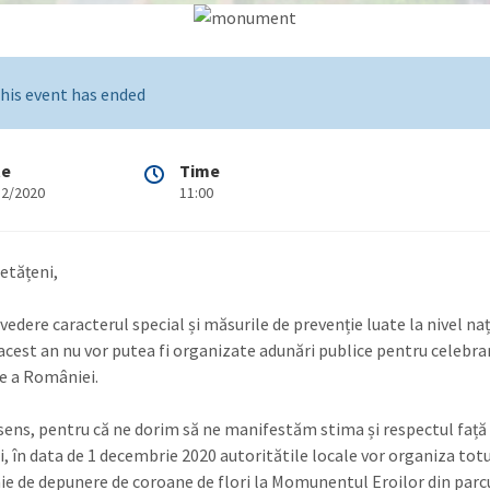
his event has ended
te
Time
12/2020
11:00
cetățeni,
vedere caracterul special și măsurile de prevenție luate la nivel naț
 acest an nu vor putea fi organizate adunări publice pentru celebrar
e a României.
 sens, pentru că ne dorim să ne manifestăm stima și respectul față 
, în data de 1 decembrie 2020 autoritătile locale vor organiza totu
e de depunere de coroane de flori la Momunentul Eroilor din parc