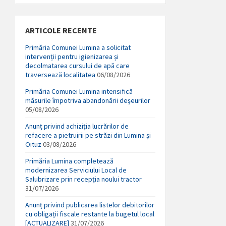
ARTICOLE RECENTE
Primăria Comunei Lumina a solicitat
intervenții pentru igienizarea și
decolmatarea cursului de apă care
traversează localitatea
06/08/2026
Primăria Comunei Lumina intensifică
măsurile împotriva abandonării deșeurilor
05/08/2026
Anunț privind achiziția lucrărilor de
refacere a pietruirii pe străzi din Lumina și
Oituz
03/08/2026
Primăria Lumina completează
modernizarea Serviciului Local de
Salubrizare prin recepția noului tractor
31/07/2026
Anunț privind publicarea listelor debitorilor
cu obligații fiscale restante la bugetul local
[ACTUALIZARE]
31/07/2026