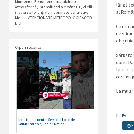
Munteniei; Fenomene : instabilitate
lângă se
atmosferică, intensificări ale vântului, vijelii
al Român
și averse torențiale însemnate cantitativ;
Mesaj : ATENȚIONARE METEOROLOGICĂCOD
[…]
Ca urmare
evenimen
obișnuieș
Clipuri recente
Sărbător
dorit. D
fericire 
care nu 
La mulți
Eveni
Noul tractor pentru Serviciul Local de
Salubrizare a ajuns la Lumina
P