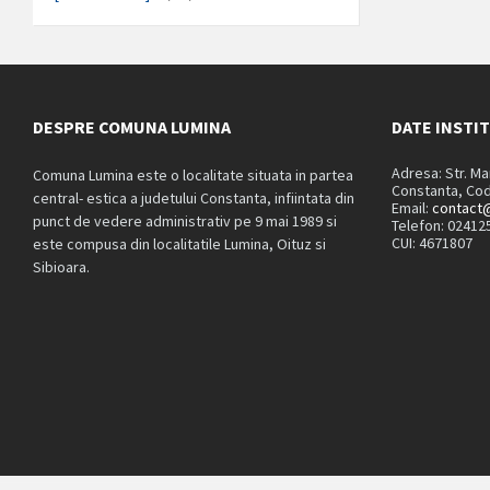
DESPRE COMUNA LUMINA
DATE INSTI
Adresa: Str. M
Comuna Lumina este o localitate situata in partea
Constanta, Cod
central- estica a judetului Constanta, infiintata din
Email:
contact@
punct de vedere administrativ pe 9 mai 1989 si
Telefon: 02412
CUI: 4671807
este compusa din localitatile Lumina, Oituz si
Sibioara.