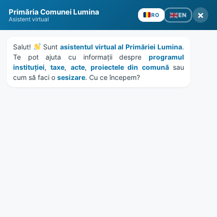
Skip
Skip
Skip
Skip
to
to
to
to
content
left
right
footer
sidebar
sidebar
Primăria Comunei Lumina
×
EN
RO
Asistent virtual
Salut! 
 Sunt 
asistentul virtual al Primăriei Lumina
. 
MENU
Te pot ajuta cu informații despre 
programul 
instituției
, 
taxe
, 
acte
, 
proiectele din comună
 sau 
cum să faci o 
sesizare
. Cu ce începem?
KUREȘ – Lupte tradiționale
tătărești la Lumina, ediția
2025
Home
Evenimente
/