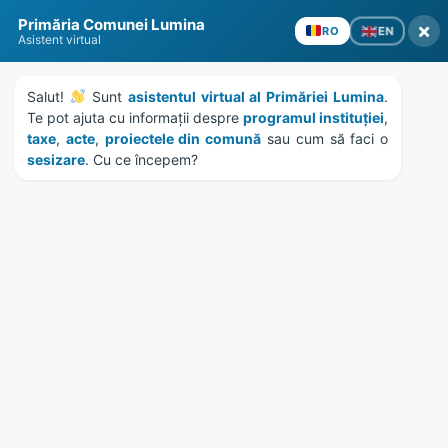
Skip
Skip
Skip
Skip
to
to
to
to
Primăria Comunei Lumina
×
content
left
right
footer
EN
RO
Asistent virtual
sidebar
sidebar
Salut! 
 Sunt 
asistentul virtual al Primăriei Lumina
. 
Te pot ajuta cu informații despre 
programul instituției
, 
taxe
, 
acte
, 
proiectele din comună
 sau cum să faci o 
sesizare
. Cu ce începem?
MENU
Holiday Reading: 10 Best
Summer Books
Home
News
/