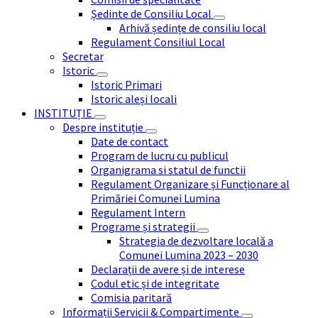
Ședinte de Consiliu Local
Arhivă ședințe de consiliu local
Regulament Consiliul Local
Secretar
Istoric
Istoric Primari
Istoric aleși locali
INSTITUȚIE
Despre instituție
Date de contact
Program de lucru cu publicul
Organigrama si statul de functii
Regulament Organizare și Funcționare al
Primăriei Comunei Lumina
Regulament Intern
Programe și strategii
Strategia de dezvoltare locală a
Comunei Lumina 2023 – 2030
Declarații de avere și de interese
Codul etic și de integritate
Comisia paritară
Informații Servicii & Compartimente