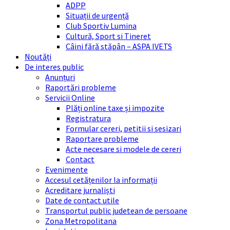
ADPP
Situații de urgență
Club Sportiv Lumina
Cultură, Sport si Tineret
Câini fără stăpân – ASPA IVETS
Noutăți
De interes public
Anunțuri
Raportări probleme
Servicii Online
Plăți online taxe și impozite
Registratura
Formular cereri, petitii si sesizari
Raportare probleme
Acte necesare si modele de cereri
Contact
Evenimente
Accesul cetățenilor la informații
Acreditare jurnaliști
Date de contact utile
Transportul public judetean de persoane
Zona Metropolitana