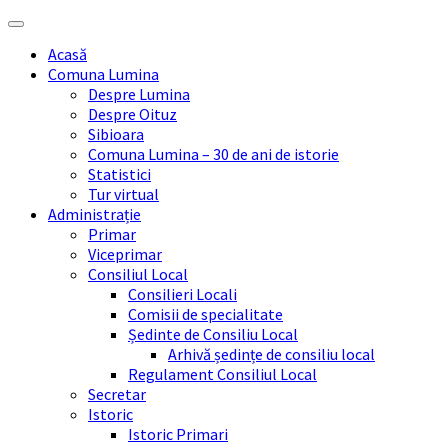
Skip
Skip
Skip
Skip
to
to
to
to
Acasă
content
left
right
footer
Comuna Lumina
sidebar
sidebar
Despre Lumina
Despre Oituz
Sibioara
Comuna Lumina – 30 de ani de istorie
Statistici
Tur virtual
Administrație
Primar
Viceprimar
Consiliul Local
Consilieri Locali
Comisii de specialitate
Ședinte de Consiliu Local
Arhivă ședințe de consiliu local
Regulament Consiliul Local
Secretar
Istoric
Istoric Primari