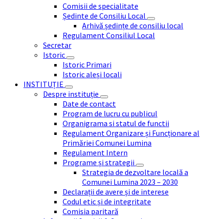
Comisii de specialitate
Ședinte de Consiliu Local
Arhivă ședințe de consiliu local
Regulament Consiliul Local
Secretar
Istoric
Istoric Primari
Istoric aleși locali
INSTITUȚIE
Despre instituție
Date de contact
Program de lucru cu publicul
Organigrama si statul de functii
Regulament Organizare și Funcționare al
Primăriei Comunei Lumina
Regulament Intern
Programe și strategii
Strategia de dezvoltare locală a
Comunei Lumina 2023 – 2030
Declarații de avere și de interese
Codul etic și de integritate
Comisia paritară