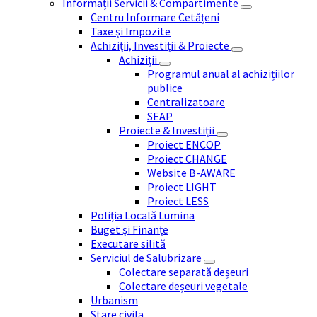
Informații Servicii & Compartimente
Centru Informare Cetățeni
Taxe și Impozite
Achiziții, Investiții & Proiecte
Achiziții
Programul anual al achizițiilor
publice
Centralizatoare
SEAP
Proiecte & Investiții
Proiect ENCOP
Proiect CHANGE
Website B-AWARE
Proiect LIGHT
Proiect LESS
Poliția Locală Lumina
Buget și Finanțe
Executare silită
Serviciul de Salubrizare
Colectare separată deșeuri
Colectare deșeuri vegetale
Urbanism
Stare civila