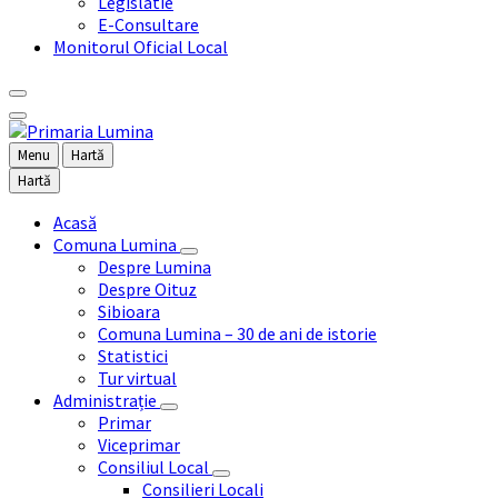
Legislatie
E-Consultare
Monitorul Oficial Local
Menu
Hartă
Hartă
Acasă
Comuna Lumina
Despre Lumina
Despre Oituz
Sibioara
Comuna Lumina – 30 de ani de istorie
Statistici
Tur virtual
Administrație
Primar
Viceprimar
Consiliul Local
Consilieri Locali