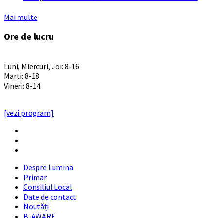
Mai multe
Ore de lucru
PROGRAM INSTITUTIE
Luni, Miercuri, Joi: 8-16
Marti: 8-18
Vineri: 8-14
PROGRAMUL CU PUBLICUL
[vezi program]
Email
Facebook
YouTube
Despre Lumina
Primar
Consiliul Local
Date de contact
Noutăți
B-AWARE