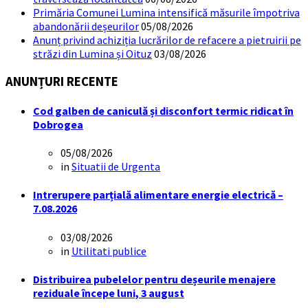
Primăria Comunei Lumina intensifică măsurile împotriva
abandonării deșeurilor
05/08/2026
Anunț privind achiziția lucrărilor de refacere a pietruirii pe
străzi din Lumina și Oituz
03/08/2026
ANUNȚURI RECENTE
Cod galben de caniculă și disconfort termic ridicat în
Dobrogea
05/08/2026
in
Situatii de Urgenta
Intrerupere parțială alimentare energie electrică –
7.08.2026
03/08/2026
in
Utilitati publice
Distribuirea pubelelor pentru deșeurile menajere
reziduale începe luni, 3 august