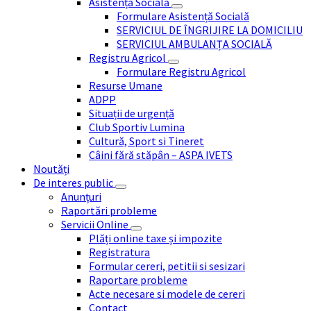
Asistență Socială
Formulare Asistență Socială
SERVICIUL DE ÎNGRIJIRE LA DOMICILIU
SERVICIUL AMBULANȚA SOCIALĂ
Registru Agricol
Formulare Registru Agricol
Resurse Umane
ADPP
Situații de urgență
Club Sportiv Lumina
Cultură, Sport si Tineret
Câini fără stăpân – ASPA IVETS
Noutăți
De interes public
Anunțuri
Raportări probleme
Servicii Online
Plăți online taxe și impozite
Registratura
Formular cereri, petitii si sesizari
Raportare probleme
Acte necesare si modele de cereri
Contact