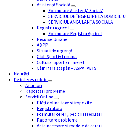
Asistență Socială
Formulare Asistență Socială
SERVICIUL DE ÎNGRIJIRE LA DOMICILIU
SERVICIUL AMBULANȚA SOCIALĂ
Registru Agricol
Formulare Registru Agricol
Resurse Umane
ADPP
Situații de urgență
Club Sportiv Lumina
Cultură, Sport si Tineret
Câini fără stăpân – ASPA IVETS
Noutăți
De interes public
Anunțuri
Raportări probleme
Servicii Online
Plăți online taxe și impozite
Registratura
Formular cereri, petitii si sesizari
Raportare probleme
Acte necesare si modele de cereri