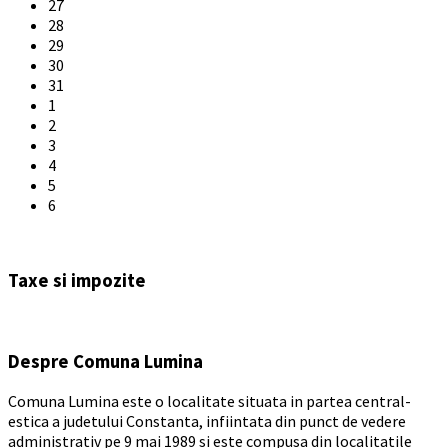
27
28
29
30
31
1
2
3
4
5
6
Back
to
Taxe si impozite
calendar
days
Despre Comuna Lumina
Comuna Lumina este o localitate situata in partea central-
estica a judetului Constanta, infiintata din punct de vedere
administrativ pe 9 mai 1989 si este compusa din localitatile