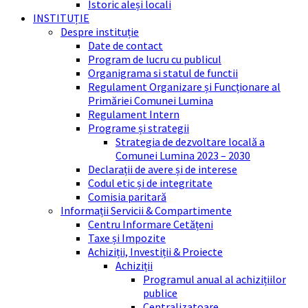
Istoric aleși locali
INSTITUȚIE
Despre instituție
Date de contact
Program de lucru cu publicul
Organigrama si statul de functii
Regulament Organizare și Funcționare al
Primăriei Comunei Lumina
Regulament Intern
Programe și strategii
Strategia de dezvoltare locală a
Comunei Lumina 2023 – 2030
Declarații de avere și de interese
Codul etic și de integritate
Comisia paritară
Informații Servicii & Compartimente
Centru Informare Cetățeni
Taxe și Impozite
Achiziții, Investiții & Proiecte
Achiziții
Programul anual al achizițiilor
publice
Centralizatoare