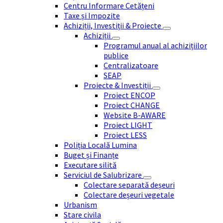
Centru Informare Cetățeni
Taxe și Impozite
Achiziții, Investiții & Proiecte
Achiziții
Programul anual al achizițiilor
publice
Centralizatoare
SEAP
Proiecte & Investiții
Proiect ENCOP
Proiect CHANGE
Website B-AWARE
Proiect LIGHT
Proiect LESS
Poliția Locală Lumina
Buget și Finanțe
Executare silită
Serviciul de Salubrizare
Colectare separată deșeuri
Colectare deșeuri vegetale
Urbanism
Stare civila