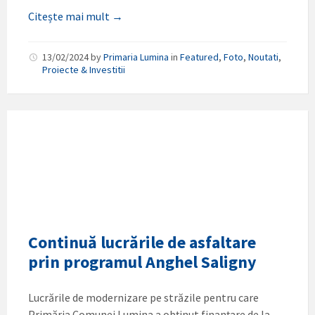
Citește mai mult →
13/02/2024
by
Primaria Lumina
in
Featured
,
Foto
,
Noutati
,
Proiecte & Investitii
Continuă lucrările de asfaltare
prin programul Anghel Saligny
Lucrările de modernizare pe străzile pentru care
Primăria Comunei Lumina a obținut finanțare de la