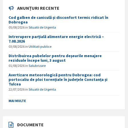
ANUNȚURI RECENTE
Cod galben de caniculă și disconfort termic ridicat în
Dobrogea
05/08/2026
in
Situatii de Urgenta
Intrerupere parțială alimentare energie electrică –
7.08.2026
03/08/2026
in
Utilitati publice
Distribuirea pubelelor pentru deșeurile menajere
reziduale începe luni, 3 august
01/08/2026
in
Salubrizare
Avertizare meteorologică pentru Dobrogea: cod
portocaliu de ploi torențiale în județele Constanța și
Tulcea
22/07/2026
in
Situatii de Urgenta
MAI MULTE
DOCUMENTE