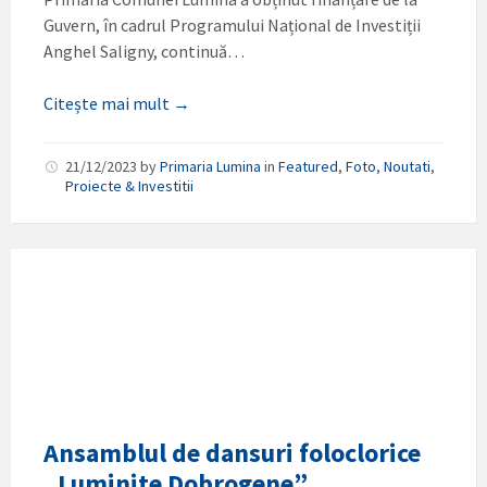
Guvern, în cadrul Programului Național de Investiții
Anghel Saligny, continuă…
Citește mai mult →
21/12/2023
by
Primaria Lumina
in
Featured
,
Foto
,
Noutati
,
Proiecte & Investitii
Ansamblul de dansuri foloclorice
„Luminite Dobrogene”