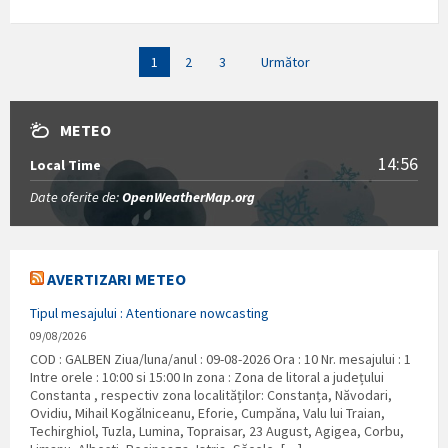
Paginație
1
2
3
Următor
articole
METEO
14:56
Local Time
Date oferite de:
OpenWeatherMap.org
AVERTIZARI METEO
Tipul mesajului : Atentionare nowcasting
09/08/2026
COD : GALBEN Ziua/luna/anul : 09-08-2026 Ora : 10 Nr. mesajului : 1
Intre orele : 10:00 si 15:00 In zona : Zona de litoral a județului
Constanta , respectiv zona localităților: Constanța, Năvodari,
Ovidiu, Mihail Kogălniceanu, Eforie, Cumpăna, Valu lui Traian,
Techirghiol, Tuzla, Lumina, Topraisar, 23 August, Agigea, Corbu,