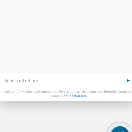
Vineri: 8-14
PROGRAMUL CU PUBLICUL
[vezi program]
Email
Facebook
YouTube
Despre Lumina
Primar
Consiliul Local
Date de contact
Noutăți
B-AWARE
➤
© 2026 Primăria Comunei Lumina
Asistent AI — informații orientative. Pentru date oficiale, consultă Primăria Comunei
Lumina.
Confidențialitate