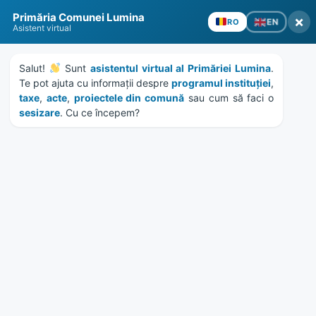
Skip
Skip
Skip
Skip
to
to
to
to
content
left
right
footer
sidebar
sidebar
Primăria Comunei Lumina
×
EN
RO
Asistent virtual
Salut! 
 Sunt 
asistentul virtual al Primăriei Lumina
. 
MENU
Te pot ajuta cu informații despre 
programul instituției
, 
taxe
, 
acte
, 
proiectele din comună
 sau cum să faci o 
sesizare
. Cu ce începem?
Ministerul Mediului a lansat
în dezbatere programele
Casa Verde și Casa Verde
Plus