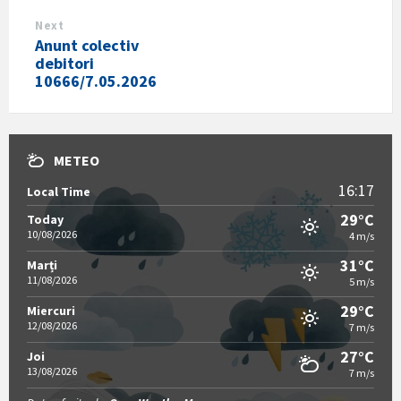
Next
Anunt colectiv
debitori
10666/7.05.2026
METEO
16:17
Local Time
29°C
Today
10/08/2026
4 m/s
31°C
Marți
11/08/2026
5 m/s
29°C
Miercuri
12/08/2026
7 m/s
27°C
Joi
13/08/2026
7 m/s