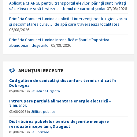
Aplicația CHANGE pentru transportul elevilor: părinții sunt invitați
să se înscrie și să testeze sistemul de carpool școlar
07/08/2026
Primăria Comunei Lumina a solicitat intervenții pentru igienizarea
și decolmatarea cursului de apă care traversează localitatea
06/08/2026
Primăria Comunei Lumina intensifică măsurile împotriva
abandonării deșeurilor
05/08/2026
ANUNȚURI RECENTE
Cod galben de caniculă și disconfort termic ridicat în
Dobrogea
05/08/2026
in
Situatii de Urgenta
Intrerupere parțială alimentare energie electrică –
7.08.2026
03/08/2026
in
Utilitati publice
Distribuirea pubelelor pentru deșeurile menajere
reziduale începe luni, 3 august
01/08/2026
in
Salubrizare