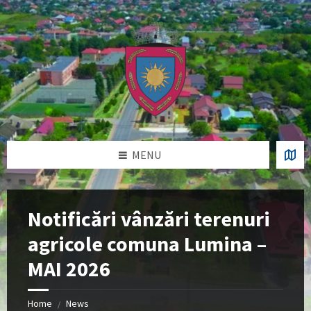
Skip
Skip
Skip
Skip
to
to
to
to
content
left
right
footer
sidebar
sidebar
MENU
Notificări vânzări terenuri
agricole comuna Lumina –
MAI 2026
Home
News
/