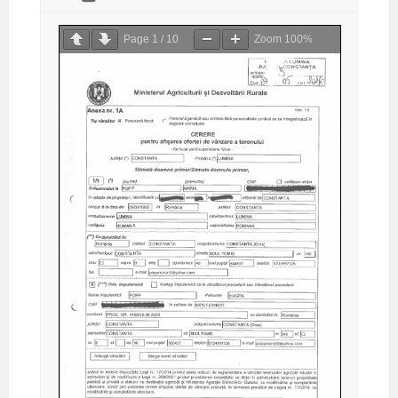
Page
1
/
10
Zoom
100%