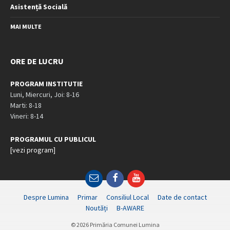
Asistență Socială
MAI MULTE
ORE DE LUCRU
PROGRAM INSTITUTIE
Luni, Miercuri, Joi: 8-16
Marti: 8-18
Vineri: 8-14
PROGRAMUL CU PUBLICUL
[vezi program]
Email
Facebook
YouTube
Despre Lumina
Primar
Consiliul Local
Date de contact
Noutăți
B-AWARE
© 2026 Primăria Comunei Lumina