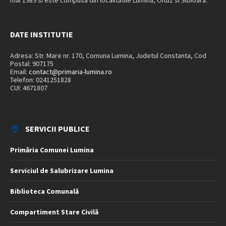
mai 1989 si este compusa din localitatile Lumina, Oituz si Sibioara.
DATE INSTITUTIE
Adresa: Str. Mare nr. 170, Comuna Lumina, Judetul Constanta, Cod
Postal: 907175
Email:
contact@primaria-lumina.ro
Telefon: 0241251828
CUI: 4671807
SERVICII PUBLICE
Primăria Comunei Lumina
Serviciul de Salubrizare Lumina
Biblioteca Comunală
Compartiment Stare Civilă