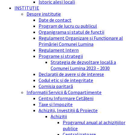
Istoric aleși locali
INSTITUȚIE
Despre instituție
Date de contact
Program de lucru cu publicul
Organigrama si statul de functii
Regulament Organizare și Funcționare al
Primăriei Comunei Lumina
Regulament Intern
Programe și strategii
Strategia de dezvoltare locală a
Comunei Lumina 2023 – 2030
Declarații de avere și de interese
Codul etic și de integritate
Comisia paritară
Informații Servicii & Compartimente
Centru Informare Cetățeni
Taxe și Impozite
Achiziții, Investiții & Proiecte
Achiziții
Programul anual al achizițiilor
publice
Centralizatoare