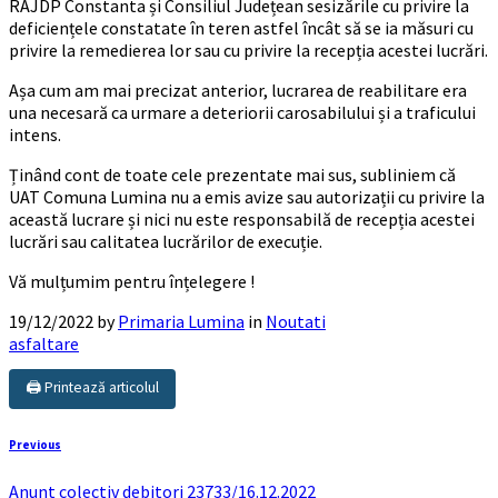
RAJDP Constanta și Consiliul Județean sesizările cu privire la
deficiențele constatate în teren astfel încât să se ia măsuri cu
privire la remedierea lor sau cu privire la recepția acestei lucrări.
Așa cum am mai precizat anterior, lucrarea de reabilitare era
una necesară ca urmare a deteriorii carosabilului și a traficului
intens.
Ținând cont de toate cele prezentate mai sus, subliniem că
UAT Comuna Lumina nu a emis avize sau autorizații cu privire la
această lucrare și nici nu este responsabilă de recepția acestei
lucrări sau calitatea lucrărilor de execuție.
Vă mulțumim pentru înțelegere !
19/12/2022
by
Primaria Lumina
in
Noutati
asfaltare
🖨️ Printează articolul
Previous
Anunt colectiv debitori 23733/16.12.2022