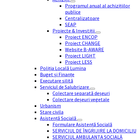
Programul anual al achizițiilor
publice
Centralizatoare
SEAP
Proiecte & Investiții
Proiect ENCOP
Proiect CHANGE
Website B-AWARE
Proiect LIGHT
Proiect LESS
Poliția Locală Lumina
Buget și Finanțe
Executare silită
Serviciul de Salubrizare
Colectare separată deșeuri
Colectare deșeuri vegetale
Urbanism
Stare civila
Asistență Socială
Formulare Asistență Socială
SERVICIUL DE ÎNGRIJIRE LA DOMICILIU
SERVICIUL AMBULANȚA SOCIALĂ