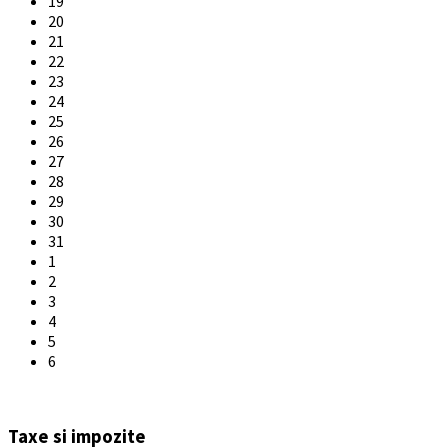
19
20
21
22
23
24
25
26
27
28
29
30
31
1
2
3
4
5
6
Back
to
Taxe si impozite
calendar