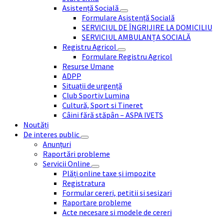
Asistență Socială
Formulare Asistență Socială
SERVICIUL DE ÎNGRIJIRE LA DOMICILIU
SERVICIUL AMBULANȚA SOCIALĂ
Registru Agricol
Formulare Registru Agricol
Resurse Umane
ADPP
Situații de urgență
Club Sportiv Lumina
Cultură, Sport si Tineret
Câini fără stăpân – ASPA IVETS
Noutăți
De interes public
Anunțuri
Raportări probleme
Servicii Online
Plăți online taxe și impozite
Registratura
Formular cereri, petitii si sesizari
Raportare probleme
Acte necesare si modele de cereri