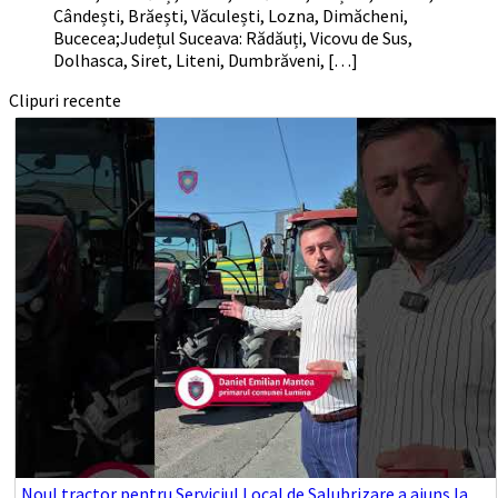
Cândești, Brăești, Văculești, Lozna, Dimăcheni,
Bucecea;Județul Suceava: Rădăuți, Vicovu de Sus,
Dolhasca, Siret, Liteni, Dumbrăveni, […]
Clipuri recente
Noul tractor pentru Serviciul Local de Salubrizare a ajuns la