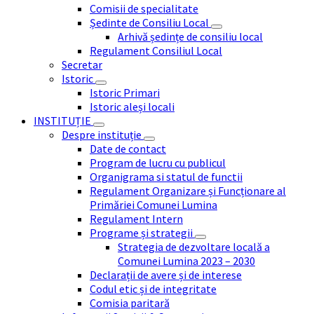
Comisii de specialitate
Ședinte de Consiliu Local
Arhivă ședințe de consiliu local
Regulament Consiliul Local
Secretar
Istoric
Istoric Primari
Istoric aleși locali
INSTITUȚIE
Despre instituție
Date de contact
Program de lucru cu publicul
Organigrama si statul de functii
Regulament Organizare și Funcționare al
Primăriei Comunei Lumina
Regulament Intern
Programe și strategii
Strategia de dezvoltare locală a
Comunei Lumina 2023 – 2030
Declarații de avere și de interese
Codul etic și de integritate
Comisia paritară