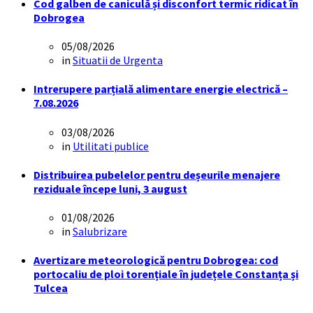
Cod galben de caniculă și disconfort termic ridicat în
Dobrogea
05/08/2026
in
Situatii de Urgenta
Intrerupere parțială alimentare energie electrică –
7.08.2026
03/08/2026
in
Utilitati publice
Distribuirea pubelelor pentru deșeurile menajere
reziduale începe luni, 3 august
01/08/2026
in
Salubrizare
Avertizare meteorologică pentru Dobrogea: cod
portocaliu de ploi torențiale în județele Constanța și
Tulcea