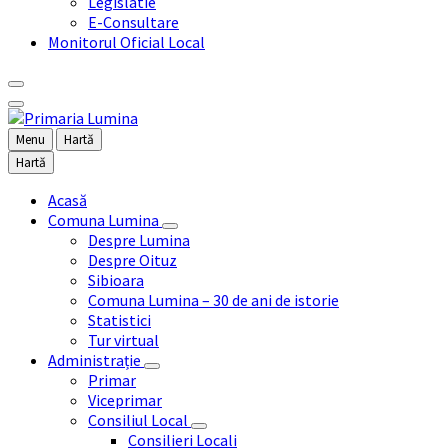
Legislatie
E-Consultare
Monitorul Oficial Local
Menu
Hartă
Hartă
Acasă
Comuna Lumina
Despre Lumina
Despre Oituz
Sibioara
Comuna Lumina – 30 de ani de istorie
Statistici
Tur virtual
Administrație
Primar
Viceprimar
Consiliul Local
Consilieri Locali