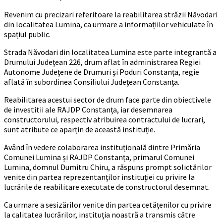
Revenim cu precizari referitoare la reabilitarea străzii Năvodari
din localitatea Lumina, ca urmare a informațiilor vehiculate în
spațiul public.
Strada Năvodari din localitatea Lumina este parte integrantă a
Drumului Județean 226, drum aflat în administrarea Regiei
Autonome Județene de Drumuri și Poduri Constanța, regie
aflată în subordinea Consiliului Județean Constanța.
Reabilitarea acestui sector de drum face parte din obiectivele
de investitii ale RAJDP Constanța, iar desemnarea
constructorului, respectiv atribuirea contractului de lucrari,
sunt atribute ce aparțin de această instituție.
Având în vedere colaborarea instituțională dintre Primăria
Comunei Lumina și RAJDP Constanța, primarul Comunei
Lumina, domnul Dumitru Chiru, a răspuns prompt solictărilor
venite din partea reprezentanților instituției cu privire la
lucrările de reabilitare executate de constructorul desemnat.
Ca urmare a sesizărilor venite din partea cetățenilor cu privire
la calitatea lucrărilor, instituția noastră a transmis către