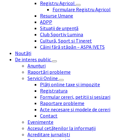
Registru Agricol
Formulare Registru Agricol
Resurse Umane
ADPP
Situații de urgență
Club Sportiv Lumina
Cultură, Sport si Tineret
Câini fără stăpân – ASPA IVETS
Noutăți
De interes public
Anunțuri
Raportări probleme
Servicii Online
Plăți online taxe și impozite
Registratura
Formular cereri, petitii si sesizari
Raportare probleme
Acte necesare si modele de cereri
Contact
Evenimente
Accesul cetățenilor la informații
Acreditare jurnaliști