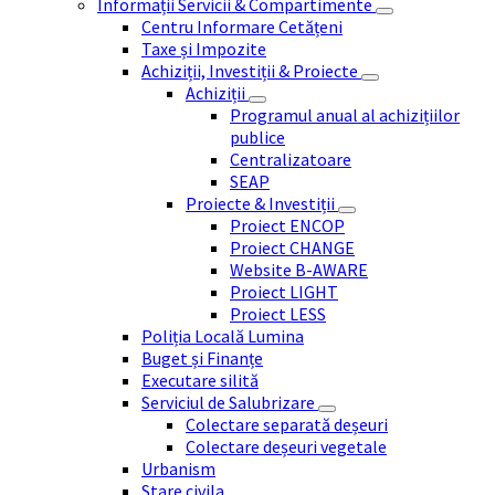
Informații Servicii & Compartimente
Centru Informare Cetățeni
Taxe și Impozite
Achiziții, Investiții & Proiecte
Achiziții
Programul anual al achizițiilor
publice
Centralizatoare
SEAP
Proiecte & Investiții
Proiect ENCOP
Proiect CHANGE
Website B-AWARE
Proiect LIGHT
Proiect LESS
Poliția Locală Lumina
Buget și Finanțe
Executare silită
Serviciul de Salubrizare
Colectare separată deșeuri
Colectare deșeuri vegetale
Urbanism
Stare civila