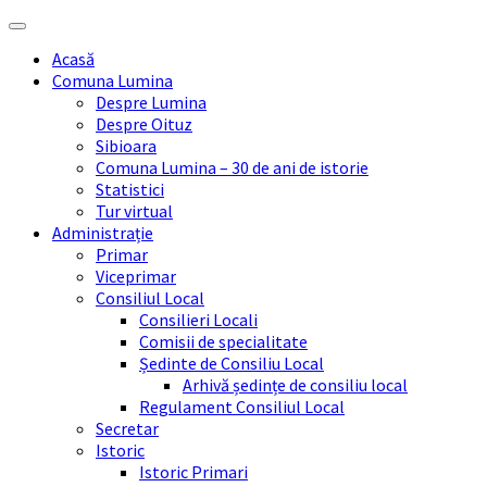
Skip
Skip
Skip
Skip
to
to
to
to
Acasă
content
left
right
footer
Comuna Lumina
sidebar
sidebar
Despre Lumina
Despre Oituz
Sibioara
Comuna Lumina – 30 de ani de istorie
Statistici
Tur virtual
Administrație
Primar
Viceprimar
Consiliul Local
Consilieri Locali
Comisii de specialitate
Ședinte de Consiliu Local
Arhivă ședințe de consiliu local
Regulament Consiliul Local
Secretar
Istoric
Istoric Primari