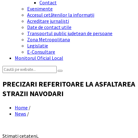
Contact
Evenimente
Accesul cetățenilor la informații
Acreditare jurnaliști
Date de contact utile
Transportul public judetean de persoane
Zona Metropolitana
Legislatie
E-Consultare
Monitorul Oficial Local
Search:
PRECIZARI REFERITOARE LA ASFALTAREA
STRAZII NAVODARI
Home
/
News
/
Stimati cetateni,