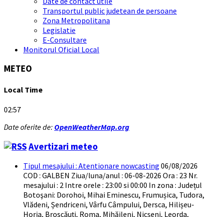
Date de contact utile
Transportul public judetean de persoane
Zona Metropolitana
Legislatie
E-Consultare
Monitorul Oficial Local
METEO
Local Time
02:57
Date oferite de:
OpenWeatherMap.org
Avertizari meteo
Tipul mesajului : Atentionare nowcasting
06/08/2026
COD : GALBEN Ziua/luna/anul : 06-08-2026 Ora : 23 Nr.
mesajului : 2 Intre orele : 23:00 si 00:00 In zona : Județul
Botoşani: Dorohoi, Mihai Eminescu, Frumușica, Tudora,
Vlădeni, Șendriceni, Vârfu Câmpului, Dersca, Hilișeu-
Horia, Broscăuți, Roma, Mihăileni, Nicșeni, Leorda,