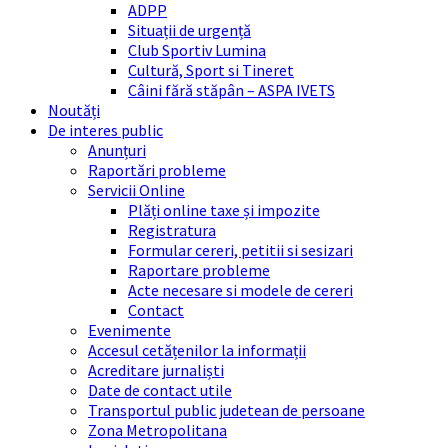
ADPP
Situații de urgență
Club Sportiv Lumina
Cultură, Sport si Tineret
Câini fără stăpân – ASPA IVETS
Noutăți
De interes public
Anunțuri
Raportări probleme
Servicii Online
Plăți online taxe și impozite
Registratura
Formular cereri, petitii si sesizari
Raportare probleme
Acte necesare si modele de cereri
Contact
Evenimente
Accesul cetățenilor la informații
Acreditare jurnaliști
Date de contact utile
Transportul public judetean de persoane
Zona Metropolitana