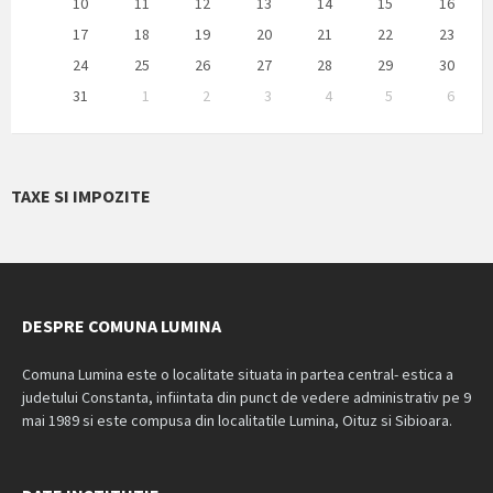
10
11
12
13
14
15
16
17
18
19
20
21
22
23
24
25
26
27
28
29
30
31
1
2
3
4
5
6
Back
to
calendar
days
TAXE SI IMPOZITE
DESPRE COMUNA LUMINA
Comuna Lumina este o localitate situata in partea central- estica a
judetului Constanta, infiintata din punct de vedere administrativ pe 9
mai 1989 si este compusa din localitatile Lumina, Oituz si Sibioara.