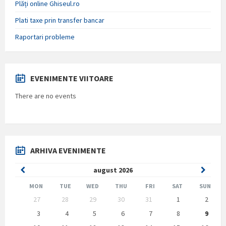
Plăți online Ghiseul.ro
Plati taxe prin transfer bancar
Raportari probleme
EVENIMENTE VIITOARE
There are no events
ARHIVA EVENIMENTE
Previous
Next
august
2026
Month
Month
MON
TUE
WED
THU
FRI
SAT
SUN
Skip
27
28
29
30
31
1
2
calendar
days
3
4
5
6
7
8
9