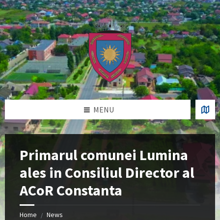
Skip
Skip
Skip
Skip
to
to
to
to
content
left
right
footer
sidebar
sidebar
MENU
Primarul comunei Lumina
ales in Consiliul Director al
ACoR Constanta
Home
News
/