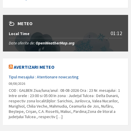
METEO
01:12
Local Time
Date oferite de:
OpenWeatherMap.org
AVERTIZARI METEO
Tipul mesajului : Atentionare nowcasting
08/08/2026
COD : GALBEN Ziua/luna/anul : 08-08-2026 Ora : 23 Nr. mesajului : 1
Intre orele : 23:00 si 05:00 In zona : Județul Tulcea : Delta Dunarii,
respectiv zona localităților: Sarichioi, Jurilovca, Valea Nucarilor,
Murighiol, Chilia Veche, Mahmudia, Ceamurlia de Jos, Nufăru,
Beștepe, Crișan, C.A. Rosetti, Maliuc, Pardina;Zona de litoral a
județului Tulcea , respectiv […]