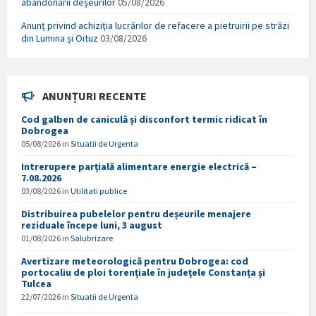
abandonării deșeurilor
05/08/2026
Anunț privind achiziția lucrărilor de refacere a pietruirii pe străzi
din Lumina și Oituz
03/08/2026
ANUNȚURI RECENTE
Cod galben de caniculă și disconfort termic ridicat în
Dobrogea
05/08/2026
in
Situatii de Urgenta
Intrerupere parțială alimentare energie electrică –
7.08.2026
03/08/2026
in
Utilitati publice
Distribuirea pubelelor pentru deșeurile menajere
reziduale începe luni, 3 august
01/08/2026
in
Salubrizare
Avertizare meteorologică pentru Dobrogea: cod
portocaliu de ploi torențiale în județele Constanța și
Tulcea
22/07/2026
in
Situatii de Urgenta