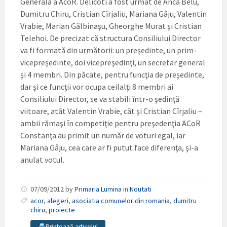
Generală a AcoR. Delicoti a fost urmat de Anca Belu,
Dumitru Chiru, Cristian Cîrjaliu, Mariana Gâju, Valentin
Vrabie, Marian Gălbinaşu, Gheorghe Murat şi Cristian
Telehoi. De precizat că structura Consiliului Director
va fi formată din următorii: un preşedinte, un prim-
vicepreşedinte, doi vicepreşedinţi, un secretar general
şi 4 membri. Din păcate, pentru funcţia de preşedinte,
dar şi ce funcţii vor ocupa ceilalţi 8 membri ai
Consiliului Director, se va stabili într-o şedinţă
viitoare, atât Valentin Vrabie, cât şi Cristian Cîrjaliu –
ambii rămaşi în competiţie pentru preşedenţia ACoR
Constanţa au primit un număr de voturi egal, iar
Mariana Gâju, cea care ar fi putut face diferenţa, şi-a
anulat votul.
07/09/2012
by
Primaria Lumina
in
Noutati
acor
,
alegeri
,
asociatia comunelor din romania
,
dumitru
chiru
,
proiecte
Printează articolul