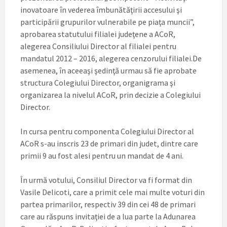
inovatoare în vederea îmbunătăţirii accesului şi
participării grupurilor vulnerabile pe piaţa muncii”,
aprobarea statutului filialei judeţene a ACoR,
alegerea Consiliului Director al filialei pentru
mandatul 2012 – 2016, alegerea cenzorului filialei.De
asemenea, în aceeaşi şedinţă urmau să fie aprobate
structura Colegiului Director, organigrama şi
organizarea la nivelul ACoR, prin decizie a Colegiului
Director.
In cursa pentru componenta Colegiului Director al
ACoR s-au inscris 23 de primari din judet, dintre care
primii 9 au fost alesi pentru un mandat de 4 ani.
În urmă votului, Consiliul Director va fi format din
Vasile Delicoti, care a primit cele mai multe voturi din
partea primarilor, respectiv 39 din cei 48 de primari
care au răspuns invitaţiei de a lua parte la Adunarea