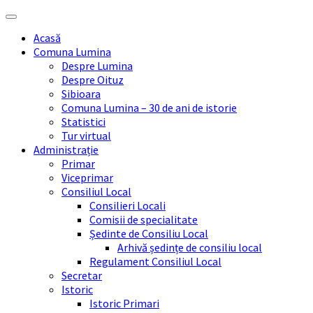
Skip
Skip
Skip
Skip
to
to
to
to
Acasă
content
left
right
footer
Comuna Lumina
sidebar
sidebar
Despre Lumina
Despre Oituz
Sibioara
Comuna Lumina – 30 de ani de istorie
Statistici
Tur virtual
Administrație
Primar
Viceprimar
Consiliul Local
Consilieri Locali
Comisii de specialitate
Ședinte de Consiliu Local
Arhivă ședințe de consiliu local
Regulament Consiliul Local
Secretar
Istoric
Istoric Primari