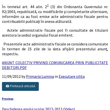
2
În temeiul art. 44 alin. 2
(3) din Ordonanta Guvernului nr.
92/2003, republicată, cu modificările şi completarile ulterioare,
informăm ca au fost emise acte administrativ fiscale pentru
contribuabilii publicaţi în anexa alăturată.
Actele administrativ fiscale pot fi consultate de titularii
acestora la sediul organului fiscal emitent.
Prezentele acte administrativ fiscale se considera comunicate
în termen de 15 zile de la data afişării prezentului anunţ,
respectiv
.
ANUNT COLECTIV PRIVIND COMUNICAREA PRIN PUBLICITATE
DEBITORI.PDF
11/09/2012
by
Primaria Lumina
in
Executare silita
🖨️ Printează articolul
Previous
Deschiderea anului scolar 2012-2013 (Video)