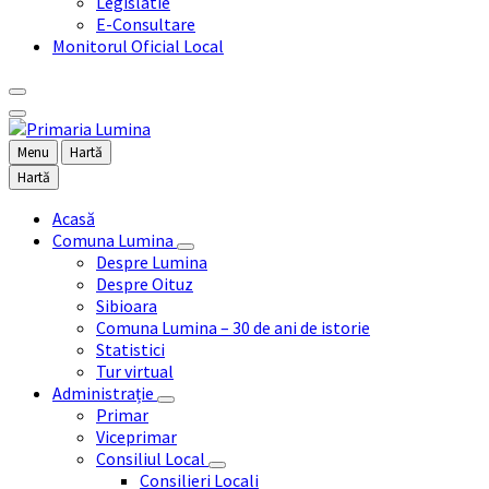
Legislatie
E-Consultare
Monitorul Oficial Local
Menu
Hartă
Hartă
Acasă
Comuna Lumina
Despre Lumina
Despre Oituz
Sibioara
Comuna Lumina – 30 de ani de istorie
Statistici
Tur virtual
Administrație
Primar
Viceprimar
Consiliul Local
Consilieri Locali