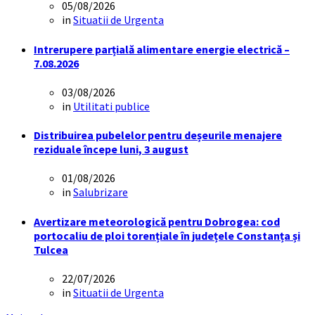
05/08/2026
in
Situatii de Urgenta
Intrerupere parțială alimentare energie electrică –
7.08.2026
03/08/2026
in
Utilitati publice
Distribuirea pubelelor pentru deșeurile menajere
reziduale începe luni, 3 august
01/08/2026
in
Salubrizare
Avertizare meteorologică pentru Dobrogea: cod
portocaliu de ploi torențiale în județele Constanța și
Tulcea
22/07/2026
in
Situatii de Urgenta