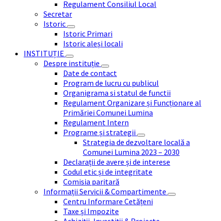
Regulament Consiliul Local
Secretar
Istoric
Istoric Primari
Istoric aleși locali
INSTITUȚIE
Despre instituție
Date de contact
Program de lucru cu publicul
Organigrama si statul de functii
Regulament Organizare și Funcționare al
Primăriei Comunei Lumina
Regulament Intern
Programe și strategii
Strategia de dezvoltare locală a
Comunei Lumina 2023 – 2030
Declarații de avere și de interese
Codul etic și de integritate
Comisia paritară
Informații Servicii & Compartimente
Centru Informare Cetățeni
Taxe și Impozite