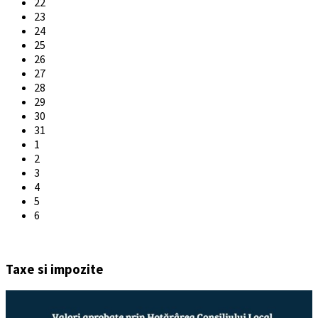
22
23
24
25
26
27
28
29
30
31
1
2
3
4
5
6
Back
to
Taxe si impozite
calendar
days