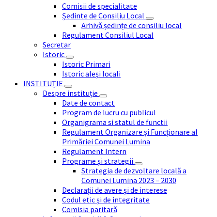
Comisii de specialitate
Ședinte de Consiliu Local
Arhivă ședințe de consiliu local
Regulament Consiliul Local
Secretar
Istoric
Istoric Primari
Istoric aleși locali
INSTITUȚIE
Despre instituție
Date de contact
Program de lucru cu publicul
Organigrama si statul de functii
Regulament Organizare și Funcționare al
Primăriei Comunei Lumina
Regulament Intern
Programe și strategii
Strategia de dezvoltare locală a
Comunei Lumina 2023 – 2030
Declarații de avere și de interese
Codul etic și de integritate
Comisia paritară