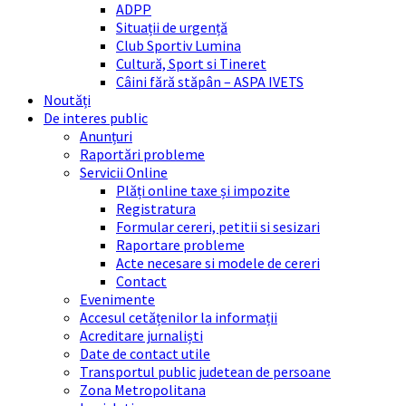
ADPP
Situații de urgență
Club Sportiv Lumina
Cultură, Sport si Tineret
Câini fără stăpân – ASPA IVETS
Noutăți
De interes public
Anunțuri
Raportări probleme
Servicii Online
Plăți online taxe și impozite
Registratura
Formular cereri, petitii si sesizari
Raportare probleme
Acte necesare si modele de cereri
Contact
Evenimente
Accesul cetățenilor la informații
Acreditare jurnaliști
Date de contact utile
Transportul public judetean de persoane
Zona Metropolitana