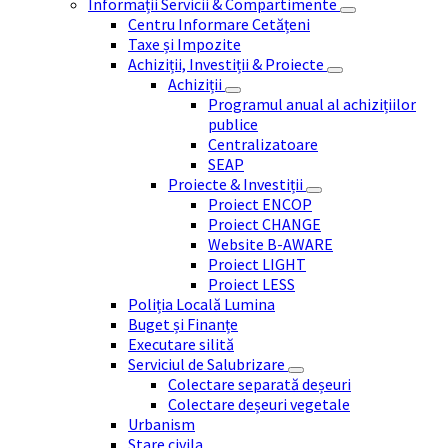
Informații Servicii & Compartimente
Centru Informare Cetățeni
Taxe și Impozite
Achiziții, Investiții & Proiecte
Achiziții
Programul anual al achizițiilor
publice
Centralizatoare
SEAP
Proiecte & Investiții
Proiect ENCOP
Proiect CHANGE
Website B-AWARE
Proiect LIGHT
Proiect LESS
Poliția Locală Lumina
Buget și Finanțe
Executare silită
Serviciul de Salubrizare
Colectare separată deșeuri
Colectare deșeuri vegetale
Urbanism
Stare civila