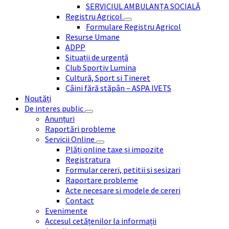
SERVICIUL AMBULANȚA SOCIALĂ
Registru Agricol
Formulare Registru Agricol
Resurse Umane
ADPP
Situații de urgență
Club Sportiv Lumina
Cultură, Sport si Tineret
Câini fără stăpân – ASPA IVETS
Noutăți
De interes public
Anunțuri
Raportări probleme
Servicii Online
Plăți online taxe și impozite
Registratura
Formular cereri, petitii si sesizari
Raportare probleme
Acte necesare si modele de cereri
Contact
Evenimente
Accesul cetățenilor la informații