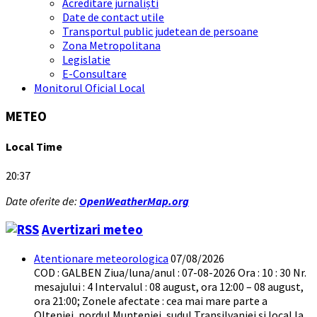
Acreditare jurnaliști
Date de contact utile
Transportul public judetean de persoane
Zona Metropolitana
Legislatie
E-Consultare
Monitorul Oficial Local
METEO
Local Time
20:37
Date oferite de:
OpenWeatherMap.org
Avertizari meteo
Atentionare meteorologica
07/08/2026
COD : GALBEN Ziua/luna/anul : 07-08-2026 Ora : 10 : 30 Nr.
mesajului : 4 Intervalul : 08 august, ora 12:00 – 08 august,
ora 21:00; Zonele afectate : cea mai mare parte a
Olteniei, nordul Munteniei, sudul Transilvaniei și local la