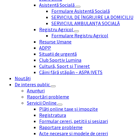
Asistență Socială
Formulare Asistență Socială
SERVICIUL DE ÎNGRIJIRE LA DOMICILIU
SERVICIUL AMBULANȚA SOCIALĂ
Registru Agricol
Formulare Registru Agricol
Resurse Umane
ADPP
Situații de urgență
Club Sportiv Lumina
Cultură, Sport si Tineret
Câini fără stăpân – ASPA IVETS
Noutăți
De interes public
Anunțuri
Raportări probleme
Servicii Online
Plăți online taxe și impozite
Registratura
Formular cereri, petitii si sesizari
Raportare probleme
Acte necesare si modele de cereri