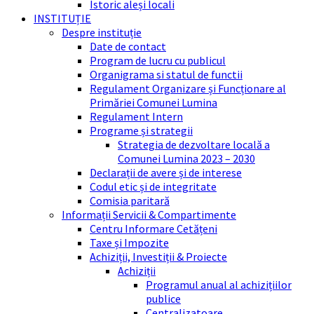
Istoric aleși locali
INSTITUȚIE
Despre instituție
Date de contact
Program de lucru cu publicul
Organigrama si statul de functii
Regulament Organizare și Funcționare al
Primăriei Comunei Lumina
Regulament Intern
Programe și strategii
Strategia de dezvoltare locală a
Comunei Lumina 2023 – 2030
Declarații de avere și de interese
Codul etic și de integritate
Comisia paritară
Informații Servicii & Compartimente
Centru Informare Cetățeni
Taxe și Impozite
Achiziții, Investiții & Proiecte
Achiziții
Programul anual al achizițiilor
publice
Centralizatoare