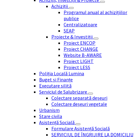
Achiziții, Investiții & Proiecte
Achiziții
Programul anual al achizițiilor
publice
Centralizatoare
SEAP
Proiecte & Investiții
Proiect ENCOP
Proiect CHANGE
Website B-AWARE
Proiect LIGHT
Proiect LESS
Poliția Locală Lumina
Buget și Finanțe
Executare silită
Serviciul de Salubrizare
Colectare separată deșeuri
Colectare deșeuri vegetale
Urbanism
Stare civila
Asistență Socială
Formulare Asistență Socială
SERVICIUL DE ÎNGRIJIRE LA DOMICILIU