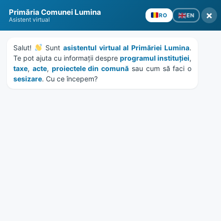
Skip
Skip
Skip
Skip
to
to
to
to
Primăria Comunei Lumina
×
EN
RO
content
left
right
footer
Asistent virtual
sidebar
sidebar
Salut! 
 Sunt 
asistentul virtual al Primăriei Lumina
. 
Te pot ajuta cu informații despre 
programul instituției
, 
taxe
, 
acte
, 
proiectele din comună
 sau cum să faci o 
sesizare
. Cu ce începem?
MENU
Publicatie de vanzare
imobiliara 404/2018
Home
News
/