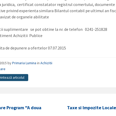
 juridica, certificat constatator registrul comertului, documente
tive privind experienta similara Bilantul contabil pe ultimul an fis
,avizat de organele abilitate
ii suplimentare se pot obtine la nr. de telefon 0241-251828
iment Achizitii Publice
ita de depunere a ofertelor 07.07.2015
/2015
by
Primaria Lumina
in
Achizitii
zare
rintează articolul
are Program "A doua
Taxe si Impozite Locale