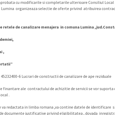
 aprobata cu modificarile si completarile ulterioare Consiliul Local 
Lumina organizeaza selectie de oferte privind atribuirea contrac
re retele de canalizare menajera in comuna Lumina ,jud.Cons
ademiei,
i ,
ertatii
”
45232400-6 Lucrari de constructii de canalizare de ape reziduale
e finantare ale contractului de achizitie de servicii se vor suporta 
ocal .
 va redactata in limba romana ,va contine datele de identificare si
de documente justificative privind eligibilitatea , dovada inregistra