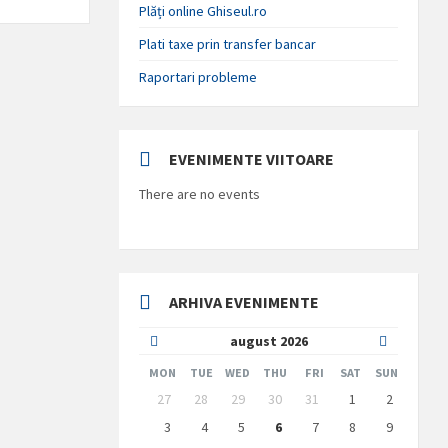
Plăți online Ghiseul.ro
Plati taxe prin transfer bancar
Raportari probleme
EVENIMENTE VIITOARE
There are no events
ARHIVA EVENIMENTE
Previous
Next
august
2026
Month
Month
MON
TUE
WED
THU
FRI
SAT
SUN
Skip
27
28
29
30
31
1
2
calendar
days
3
4
5
6
7
8
9