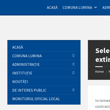
Skip
Skip
Skip
Skip
to
to
to
to
ACASĂ
COMUNA LUMINA
ADM
content
left
right
footer
sidebar
sidebar
ACASĂ
Sele
COMUNA LUMINA
exti
ADMINISTRAȚIE
Home
/
INSTITUȚIE
NOUTĂȚI
DE INTERES PUBLIC
MONITORUL OFICIAL LOCAL
In temei
contract