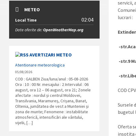
servicii,
METEO
Comunei 
lucrari :
02:04
Local Time
Date oferite de:
OpenWeatherMap.org
Extinde
-str.Ac
AVERTIZARI METEO
-str.9 Ma
Atentionare meteorologica
05/08/2026
-str.Lib
COD : GALBEN Ziua/luna/anul : 05-08-2026
Ora : 10 : 00 Nr. mesajului : 2 Intervalul : 06
august, ora 12 – 06 august, ora 21; Zonele
COD CPV 
afectate : nordul și centrul Moldovei,
Transilvania, Maramureș, Crișana, Banat,
Sursele d
Oltenia, jumătatea de vest a Munteniei și
zona de munte; Fenomene : instabilitate
bugetul l
atmosferică, intensificări ale vântului,
vijelii, […]
Oferta se
insotita 