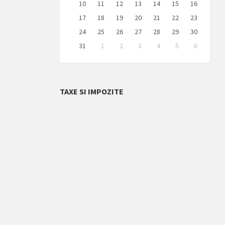
10
11
12
13
14
15
16
17
18
19
20
21
22
23
24
25
26
27
28
29
30
31
1
2
3
4
5
6
Back
to
calendar
days
TAXE SI IMPOZITE