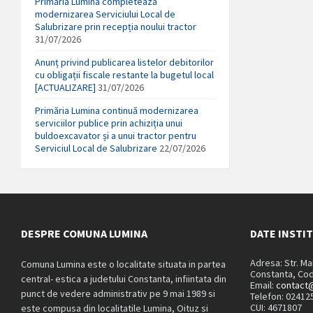
Primăria Lumina completează
modernizarea Serviciului Local de
Salubrizare prin recepția noului tractor
31/07/2026
Anunț privind publicarea listelor debitorilor
cu obligații fiscale restante la bugetul local
[ACTUALIZARE]
31/07/2026
Primăria Lumina continuă modernizarea
serviciilor publice prin achiziția unui
buldoexcavator și a unui tractor pentru
Serviciul Local de Salubrizare
22/07/2026
DESPRE COMUNA LUMINA
DATE INSTI
Adresa: Str. M
Comuna Lumina este o localitate situata in partea
Constanta, Cod
central- estica a judetului Constanta, infiintata din
Email:
contact@
punct de vedere administrativ pe 9 mai 1989 si
Telefon: 02412
CUI: 4671807
este compusa din localitatile Lumina, Oituz si