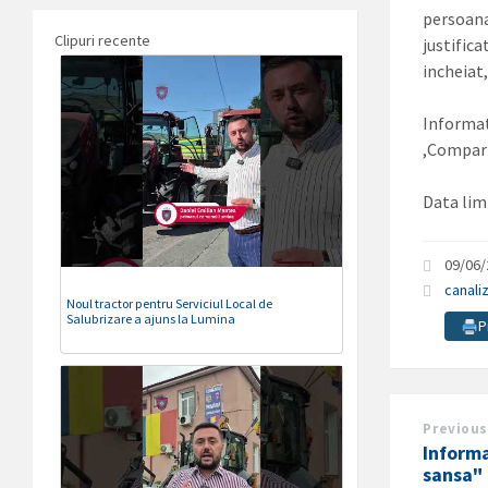
persoana
Clipuri recente
justifica
incheiat
Informat
,Compart
Data lim
09/06
canali
Noul tractor pentru Serviciul Local de
Salubrizare a ajuns la Lumina
P
Previous
Inform
sansa"