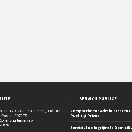
TUTIE
SERVICII PUBLICE
are nr. 170, Comuna Lumina, Judetul
Compartiment Administrarea D
 Postal: 907175
Public și Privat
primaria-lumina.ro
51828
Serviciul de Îngrijire la Domicili