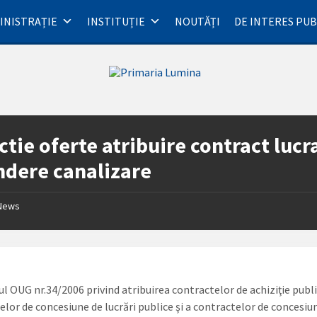
INISTRAȚIE
INSTITUȚIE
NOUTĂȚI
DE INTERES PUB
ctie oferte atribuire contract lucr
ndere canalizare
News
ul OUG nr.34/2006 privind atribuirea contractelor de achiziţie publi
elor de concesiune de lucrări publice şi a contractelor de concesiu