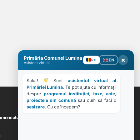
Primăria Comunei Lumina
×
EN
RO
Asistent virtual
Salut! 
 Sunt 
asistentul virtual al 
Primăriei Lumina
. Te pot ajuta cu informații 
despre 
programul instituției
, 
taxe
, 
acte
, 
proiectele din comună
 sau cum să faci o 
ORE DE LUCRU
sesizare
. Cu ce începem?
omeniului
PROGRAM INSTITUTIE
Luni, Miercuri, Joi: 8-16
Marti: 8-18
u
Vineri: 8-14