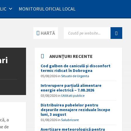
LIC
MONITORUL OFICIAL LOCAL
SEARCH:
HARTĂ
ANUNȚURI RECENTE
ari
Cod galben de caniculă și disconfort
termic ridicat în Dobrogea
05/08/2026
in
Situatii de Urgenta
Intrerupere parțială alimentare
energie electrică – 7.08.2026
03/08/2026
in
Utilitati publice
Distribuirea pubelelor pentru
deșeurile menajere reziduale începe
luni, 3 august
că, a
01/08/2026
in
Salubrizare
ne de
Avertizare meteorologică pentru