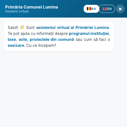
Skip
Skip
Skip
Skip
to
to
to
to
Primăria Comunei Lumina
×
EN
RO
content
left
right
footer
Asistent virtual
sidebar
sidebar
Salut! 
 Sunt 
asistentul virtual al Primăriei Lumina
. 
Te pot ajuta cu informații despre 
programul instituției
, 
taxe
, 
acte
, 
proiectele din comună
 sau cum să faci o 
sesizare
. Cu ce începem?
MENU
Etichetă:
festival
Home
News
/