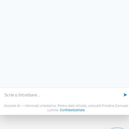
Luni, Miercuri, Joi: 8-16
Marti: 8-18
Vineri: 8-14
PROGRAMUL CU PUBLICUL
[vezi program]
Email
Facebook
YouTube
Despre Lumina
Primar
Consiliul Local
Date de contact
Noutăți
B-AWARE
© 2026 Primăria Comunei Lumina
➤
Asistent AI — informații orientative. Pentru date oficiale, consultă Primăria Comunei
Lumina.
Confidențialitate