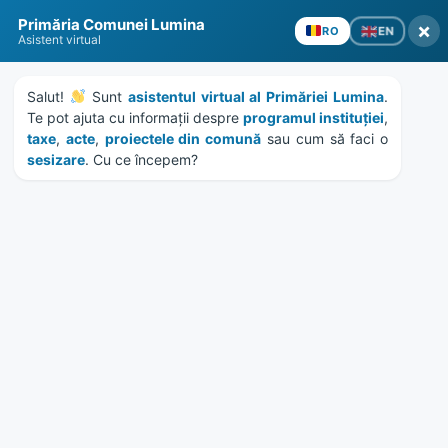
Skip
Skip
Skip
Skip
to
to
to
to
Primăria Comunei Lumina
×
EN
RO
content
left
right
footer
Asistent virtual
sidebar
sidebar
Salut! 
 Sunt 
asistentul virtual al Primăriei Lumina
. 
Te pot ajuta cu informații despre 
programul instituției
, 
taxe
, 
acte
, 
proiectele din comună
 sau cum să faci o 
sesizare
. Cu ce începem?
MENU
Etichetă:
fondul social
european
Home
News
/