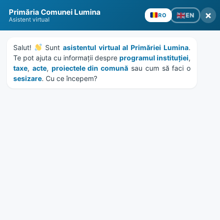
Skip
Skip
Skip
Skip
to
to
to
to
content
left
right
footer
sidebar
sidebar
Primăria Comunei Lumina
×
EN
RO
Asistent virtual
Salut! 
 Sunt 
asistentul virtual al Primăriei Lumina
. 
Te pot ajuta cu informații despre 
programul instituției
, 
taxe
, 
acte
, 
proiectele din comună
 sau cum să faci o 
sesizare
. Cu ce începem?
MENU
Etichetă:
miscare
Home
News
/