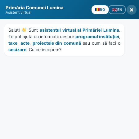
Skip
Skip
Skip
Skip
to
to
to
to
Primăria Comunei Lumina
×
EN
RO
content
left
right
footer
Asistent virtual
sidebar
sidebar
Salut! 
 Sunt 
asistentul virtual al Primăriei Lumina
. 
Te pot ajuta cu informații despre 
programul instituției
, 
taxe
, 
acte
, 
proiectele din comună
 sau cum să faci o 
sesizare
. Cu ce începem?
MENU
Etichetă:
sfintire biserica
Home
News
/