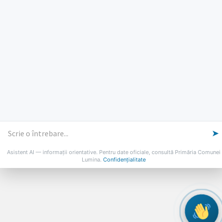
PROGRAMUL CU PUBLICUL
[vezi program]
Email
Facebook
YouTube
Despre Lumina
Primar
Consiliul Local
Date de contact
Noutăți
B-AWARE
© 2026 Primăria Comunei Lumina
➤
Asistent AI — informații orientative. Pentru date oficiale, consultă Primăria Comunei
Lumina.
Confidențialitate