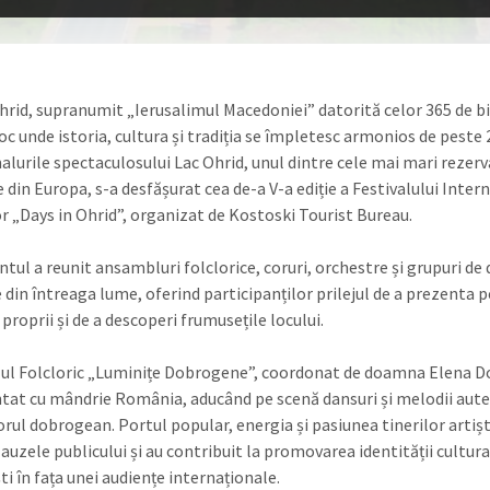
hrid, supranumit „Ierusalimul Macedoniei” datorită celor 365 de bis
oc unde istoria, cultura și tradiția se împletesc armonios de peste
alurile spectaculosului Lac Ohrid, unul dintre cele mai mari rezerva
 din Europa, s-a desfășurat cea de-a V-a ediție a Festivalului Inter
or „Days in Ohrid”, organizat de Kostoski Tourist Bureau.
tul a reunit ansambluri folclorice, coruri, orchestre și grupuri de 
din întreaga lume, oferind participanților prilejul de a prezenta 
e proprii și de a descoperi frumusețile locului.
l Folcloric „Luminițe Dobrogene”, coordonat de doamna Elena Do
tat cu mândrie România, aducând pe scenă dansuri și melodii aut
orul dobrogean. Portul popular, energia și pasiunea tinerilor artișt
auzele publicului și au contribuit la promovarea identității cultur
i în fața unei audiențe internaționale.