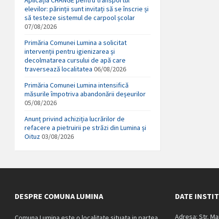
elevilor: părinții sunt invitați să se înscrie și
să testeze sistemul de carpool școlar
07/08/2026
Primăria Comunei Lumina a solicitat
intervenții pentru igienizarea și
decolmatarea cursului de apă care
traversează localitatea
06/08/2026
Primăria Comunei Lumina intensifică
măsurile împotriva abandonării deșeurilor
05/08/2026
Anunț privind achiziția lucrărilor de
refacere a pietruirii pe străzi din Lumina și
Oituz
03/08/2026
DESPRE COMUNA LUMINA
DATE INSTI
Adresa: Str. M
Comuna Lumina este o localitate situata in partea