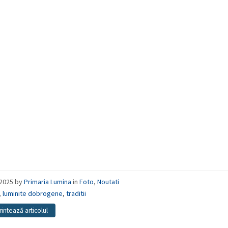
/2025
by
Primaria Lumina
in
Foto
,
Noutati
,
luminite dobrogene
,
traditii
rintează articolul