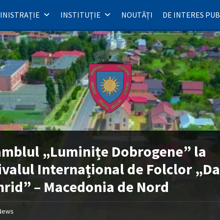
INISTRAȚIE
INSTITUȚIE
NOUTĂȚI
DE INTERES PUB
mblul „Luminițe Dobrogene” la
ivalul Internațional de Folclor „D
hrid” – Macedonia de Nord
News