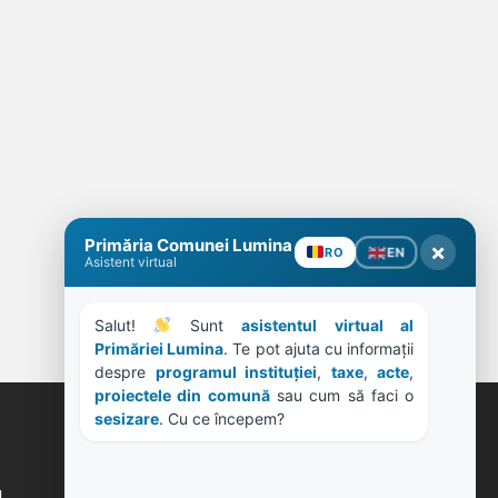
Primăria Comunei Lumina
×
EN
RO
Asistent virtual
Salut! 
 Sunt 
asistentul virtual al 
Primăriei Lumina
. Te pot ajuta cu informații 
despre 
programul instituției
, 
taxe
, 
acte
, 
proiectele din comună
 sau cum să faci o 
sesizare
. Cu ce începem?
ORE DE LUCRU
u
PROGRAM INSTITUTIE