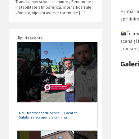
Transilvaniei și local la munte ; Fenomene :
instabilitate atmosferică, intensificări ale
Primăria
vântului, vijelii și averse torențiale […]
sprijinin
În ima
Clipuri recente
scenă și
transmiț
Galer
Noul tractor pentru Serviciul Local de
Salubrizare a ajuns la Lumina