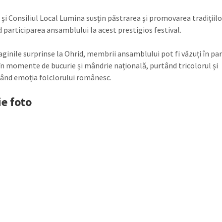
 și Consiliul Local Lumina susțin păstrarea și promovarea tradițiilo
d participarea ansamblului la acest prestigios festival.
ginile surprinse la Ohrid, membrii ansamblului pot fi văzuți în pa
 în momente de bucurie și mândrie națională, purtând tricolorul și
ând emoția folclorului românesc.
ie foto