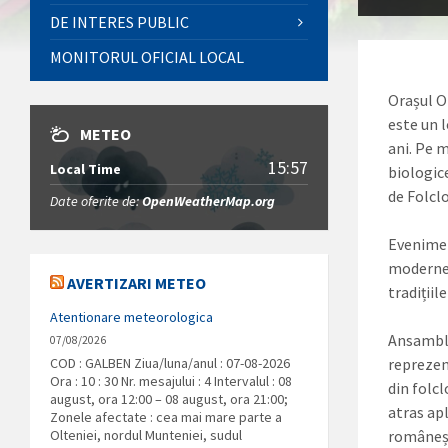
DE INTERES PUBLIC
MONITORUL OFICIAL LOCAL
Orașul O
este un l
METEO
ani. Pe m
15:57
Local Time
biologice
de Folcl
Date oferite de:
OpenWeatherMap.org
Evenimen
moderne 
AVERTIZARI METEO
tradițiil
Atentionare meteorologica
Ansamblu
07/08/2026
COD : GALBEN Ziua/luna/anul : 07-08-2026
reprezen
Ora : 10 : 30 Nr. mesajului : 4 Intervalul : 08
din folcl
august, ora 12:00 – 08 august, ora 21:00;
atras apl
Zonele afectate : cea mai mare parte a
Olteniei, nordul Munteniei, sudul
româneșt