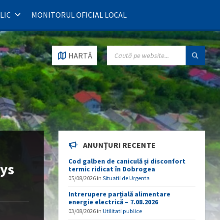
LIC
MONITORUL OFICIAL LOCAL
SEARCH:
HARTĂ
ANUNȚURI RECENTE
Cod galben de caniculă și disconfort
ays
termic ridicat în Dobrogea
05/08/2026
in
Situatii de Urgenta
Intrerupere parțială alimentare
energie electrică – 7.08.2026
03/08/2026
in
Utilitati publice