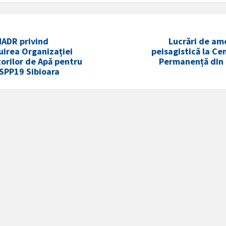
MADR privind
Lucrări de am
uirea Organizației
peisagistică la Ce
torilor de Apă pentru
Permanență din
i SPP19 Sibioara