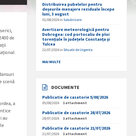
Distribuirea pubelelor pentru
deșeurile menajere reziduale începe
luni, 3 august
01/08/2026
in
Salubrizare
Avertizare meteorologică pentru
erici,
Dobrogea: cod portocaliu de ploi
 2400 de
torențiale în județele Constanța și
Tulcea
ții
22/07/2026
in
Situatii de Urgenta
național
MAI MULTE
dansuri
pe scenă
DOCUMENTE
Publicatie de casatorie 5/08/2026
rdea, a
05/08/2026
1 attachment
entice
Publicatie de casatorie 28/07/2026
i au
28/07/2026
1 attachment
ale
Publicatie de casatorie 21/07/2026
21/07/2026
1 attachment