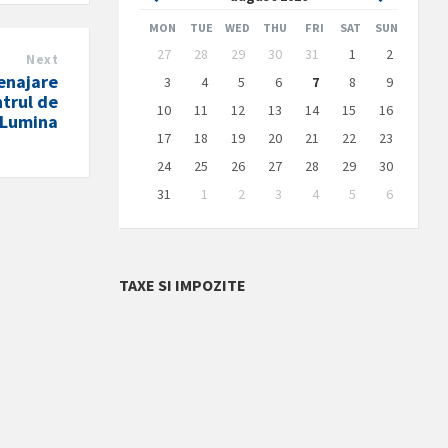
Month
Month
MON
TUE
WED
THU
FRI
SAT
SUN
Skip
27
28
29
30
31
1
2
Next
calendar
days
enajare
3
4
5
6
7
8
9
ntrul de
10
11
12
13
14
15
16
 Lumina
17
18
19
20
21
22
23
24
25
26
27
28
29
30
31
1
2
3
4
5
6
Back
to
calendar
days
TAXE SI IMPOZITE