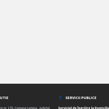
TUTIE
SERVICII PUBLICE
are nr. 170, Comuna Lumina, Judetul
Serviciul de Îngrijire la Domicili