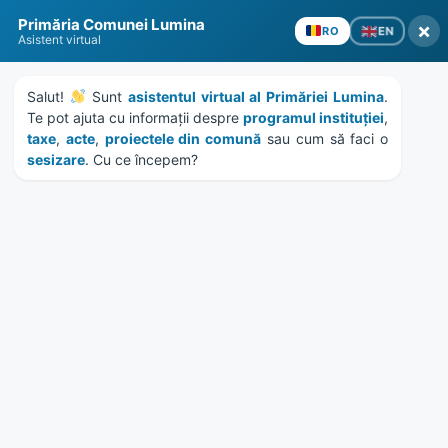
Skip
Skip
Skip
Skip
to
to
to
to
Primăria Comunei Lumina
×
EN
RO
content
left
right
footer
Asistent virtual
sidebar
sidebar
Salut! 
 Sunt 
asistentul virtual al Primăriei Lumina
. 
Te pot ajuta cu informații despre 
programul instituției
, 
taxe
, 
acte
, 
proiectele din comună
 sau cum să faci o 
sesizare
. Cu ce începem?
MENU
Anunț colectiv debitori
18628/7.09.2023
Home
News
/