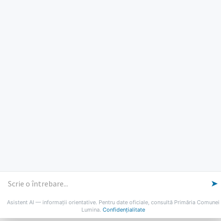
PROGRAM INSTITUTIE
Luni, Miercuri, Joi: 8-16
Marti: 8-18
Vineri: 8-14
PROGRAMUL CU PUBLICUL
[vezi program]
Email
Facebook
YouTube
Despre Lumina
Primar
Consiliul Local
Date de contact
Noutăți
B-AWARE
© 2026 Primăria Comunei Lumina
➤
Asistent AI — informații orientative. Pentru date oficiale, consultă Primăria Comunei
Lumina.
Confidențialitate