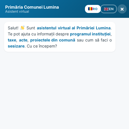
Skip
Skip
Skip
Skip
to
to
to
to
content
left
right
footer
sidebar
sidebar
Primăria Comunei Lumina
×
EN
RO
Asistent virtual
Salut! 
 Sunt 
asistentul virtual al Primăriei Lumina
. 
Te pot ajuta cu informații despre 
programul instituției
, 
taxe
, 
acte
, 
proiectele din comună
 sau cum să faci o 
sesizare
. Cu ce începem?
MENU
Deschiderea anului scolar
2012-2013 (Video)
Home
News
/