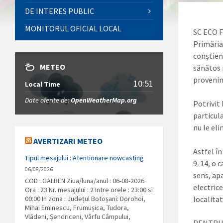
DE INTERES PUBLIC
MONITORUL OFICIAL LOCAL
SC ECO F
Primăria
conștien
METEO
sănătos 
provenin
10:51
Local Time
Date oferite de:
OpenWeatherMap.org
Potrivit 
particula
nu le el
AVERTIZARI METEO
Astfel în
Tipul mesajului : Atentionare nowcasting
9-14, o 
06/08/2026
sens, ap
COD : GALBEN Ziua/luna/anul : 06-08-2026
electrice
Ora : 23 Nr. mesajului : 2 Intre orele : 23:00 si
00:00 In zona : Județul Botoşani: Dorohoi,
localita
Mihai Eminescu, Frumușica, Tudora,
Vlădeni, Șendriceni, Vârfu Câmpului,