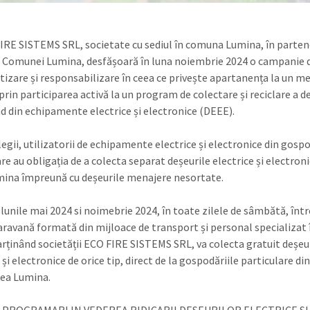
IRE SISTEMS SRL, societate cu sediul în comuna Lumina, în parten
 Comunei Lumina, desfășoară în luna noiembrie 2024 o campanie 
tizare și responsabilizare în ceea ce privește apartanența la un m
prin participarea activă la un program de colectare și reciclare a d
d din echipamente electrice și electronice (DEEE).
legii, utilizatorii de echipamente electrice și electronice din gospo
re au obligația de a colecta separat deșeurile electrice și electroni
imina împreună cu deșeurile menajere nesortate.
 lunile mai 2024 si noimebrie 2024, în toate zilele de sâmbătă, într
caravană formată din mijloace de transport și personal specializat 
arținând societății ECO FIRE SISTEMS SRL, va colecta gratuit deșeu
 și electronice de orice tip, direct de la gospodăriile particulare di
tea Lumina.