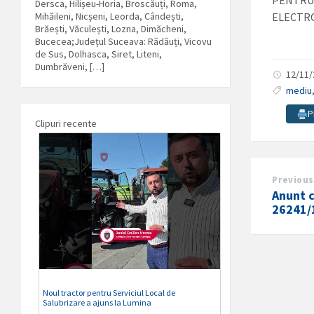
PENTRU 
Dersca, Hilișeu-Horia, Broscăuți, Roma,
Mihăileni, Nicșeni, Leorda, Cândești,
ELECTRO
Brăești, Văculești, Lozna, Dimăcheni,
Bucecea;Județul Suceava: Rădăuți, Vicovu
de Sus, Dolhasca, Siret, Liteni,
Dumbrăveni, […]
12/11
mediu
P
Clipuri recente
Previous
Anunt c
26241/
Noul tractor pentru Serviciul Local de
Salubrizare a ajuns la Lumina