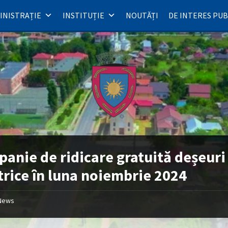
INISTRAȚIE
INSTITUȚIE
NOUTĂȚI
DE INTERES PUB
anie de ridicare gratuită deșeuri
trice în luna noiembrie 2024
News