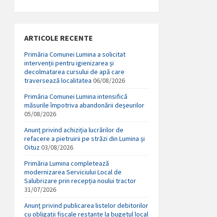
ARTICOLE RECENTE
Primăria Comunei Lumina a solicitat
intervenții pentru igienizarea și
decolmatarea cursului de apă care
traversează localitatea
06/08/2026
Primăria Comunei Lumina intensifică
măsurile împotriva abandonării deșeurilor
05/08/2026
Anunț privind achiziția lucrărilor de
refacere a pietruirii pe străzi din Lumina și
Oituz
03/08/2026
Primăria Lumina completează
modernizarea Serviciului Local de
Salubrizare prin recepția noului tractor
31/07/2026
Anunț privind publicarea listelor debitorilor
cu obligații fiscale restante la bugetul local