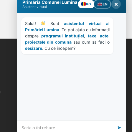
Primăria Comunei Lumina
×
EN
RO
Asistent virtual
Salut! 
 Sunt 
asistentul virtual al 
Primăriei Lumina
. Te pot ajuta cu informații 
despre 
programul instituției
, 
taxe
, 
acte
, 
proiectele din comună
 sau cum să faci o 
sesizare
. Cu ce începem?
ORE DE LUCRU
PROGRAM INSTITUTIE
Luni, Miercuri, Joi: 8-16
Marti: 8-18
Vineri: 8-14
u
PROGRAMUL CU PUBLICUL
[vezi program]
➤