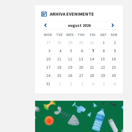
ARHIVA EVENIMENTE
Previous
Next
august
2026
Month
Month
MON
TUE
WED
THU
FRI
SAT
SUN
Skip
27
28
29
30
31
1
2
calendar
days
3
4
5
6
7
8
9
10
11
12
13
14
15
16
17
18
19
20
21
22
23
24
25
26
27
28
29
30
31
1
2
3
4
5
6
Back
to
calendar
days