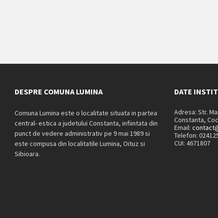
DESPRE COMUNA LUMINA
DATE INSTI
Adresa: Str. M
Comuna Lumina este o localitate situata in partea
Constanta, Cod
central- estica a judetului Constanta, infiintata din
Email:
contact@
punct de vedere administrativ pe 9 mai 1989 si
Telefon: 02412
CUI: 4671807
este compusa din localitatile Lumina, Oituz si
Sibioara.