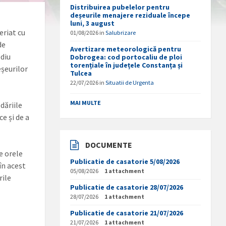
Distribuirea pubelelor pentru
deșeurile menajere reziduale începe
luni, 3 august
eriat cu
01/08/2026
in
Salubrizare
de
Avertizare meteorologică pentru
ediu
Dobrogea: cod portocaliu de ploi
torențiale în județele Constanța și
eșeurilor
Tulcea
22/07/2026
in
Situatii de Urgenta
MAI MULTE
dăriile
ce și de a
DOCUMENTE
e orele
Publicatie de casatorie 5/08/2026
în acest
05/08/2026
1 attachment
rile
Publicatie de casatorie 28/07/2026
n
28/07/2026
1 attachment
Publicatie de casatorie 21/07/2026
21/07/2026
1 attachment