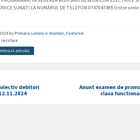
PROGRAMARI IN VEDEREA RIDICARII DESEURILOR ELECTRICE SI
NICE SUNATI LA NUMĂRUL DE TELEFON 0747047495 (Intre orele 
/2024
by
Primaria Lumina
in
Anunturi
,
Featured
,
reciclare
rintează articolul
olectiv debitori
Anunt examen de promo
12.11.2024
clasa functiona