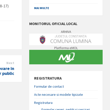
8-17)
MAI MULTE
MONITORUL OFICIAL LOCAL
ARHIVA
Platforma eMOL
Next
vare in
r public
REGISTRATURA
Formular de contact
Acte necesare si modele tipizate
Registratura
Formular cereri, petitii si sesizari