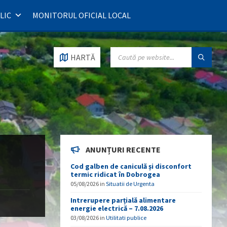
LIC
MONITORUL OFICIAL LOCAL
SEARCH:
HARTĂ
ANUNȚURI RECENTE
Cod galben de caniculă și disconfort
termic ridicat în Dobrogea
05/08/2026
in
Situatii de Urgenta
Intrerupere parțială alimentare
energie electrică – 7.08.2026
03/08/2026
in
Utilitati publice