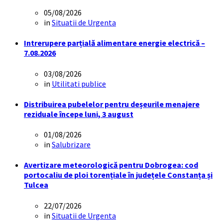
05/08/2026
in
Situatii de Urgenta
Intrerupere parțială alimentare energie electrică –
7.08.2026
03/08/2026
in
Utilitati publice
Distribuirea pubelelor pentru deșeurile menajere
reziduale începe luni, 3 august
01/08/2026
in
Salubrizare
Avertizare meteorologică pentru Dobrogea: cod
portocaliu de ploi torențiale în județele Constanța și
Tulcea
22/07/2026
in
Situatii de Urgenta