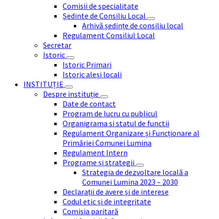
Comisii de specialitate
Ședinte de Consiliu Local
Arhivă ședințe de consiliu local
Regulament Consiliul Local
Secretar
Istoric
Istoric Primari
Istoric aleși locali
INSTITUȚIE
Despre instituție
Date de contact
Program de lucru cu publicul
Organigrama si statul de functii
Regulament Organizare și Funcționare al
Primăriei Comunei Lumina
Regulament Intern
Programe și strategii
Strategia de dezvoltare locală a
Comunei Lumina 2023 – 2030
Declarații de avere și de interese
Codul etic și de integritate
Comisia paritară