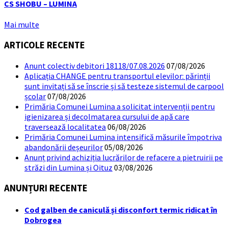
CS SHOBU – LUMINA
Mai multe
ARTICOLE RECENTE
Anunt colectiv debitori 18118/07.08.2026
07/08/2026
Aplicația CHANGE pentru transportul elevilor: părinții
sunt invitați să se înscrie și să testeze sistemul de carpool
școlar
07/08/2026
Primăria Comunei Lumina a solicitat intervenții pentru
igienizarea și decolmatarea cursului de apă care
traversează localitatea
06/08/2026
Primăria Comunei Lumina intensifică măsurile împotriva
abandonării deșeurilor
05/08/2026
Anunț privind achiziția lucrărilor de refacere a pietruirii pe
străzi din Lumina și Oituz
03/08/2026
ANUNȚURI RECENTE
Cod galben de caniculă și disconfort termic ridicat în
Dobrogea