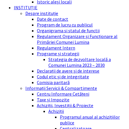
Istoric aleși locali
INSTITUȚIE
Despre instituție
Date de contact
Program de lucru cu publicul
Organigrama si statul de functii
Regulament Organizare și Funcționare al
Primăriei Comunei Lumina
Regulament Intern
Programe și strategii
Strategia de dezvoltare locală a
Comunei Lumina 2023 – 2030
Declarații de avere și de interese
Codul etic și de integritate
Comisia paritară
Informații Servicii & Compartimente
Centru Informare Cetățeni
Taxe și Impozite
Achiziții, Investiții & Proiecte
Achiziții
Programul anual al achizițiilor
publice
Centralizatoare