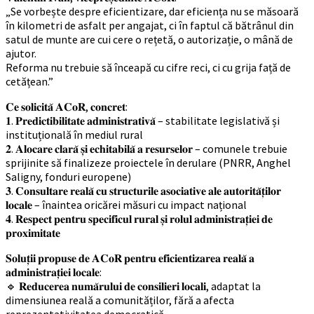
„Se vorbește despre eficientizare, dar eficiența nu se măsoară
în kilometri de asfalt per angajat, ci în faptul că bătrânul din
satul de munte are cui cere o rețetă, o autorizație, o mână de
ajutor.
Reforma nu trebuie să înceapă cu cifre reci, ci cu grija față de
cetățean.”
𝐂𝐞 𝐬𝐨𝐥𝐢𝐜𝐢𝐭𝐚̆ 𝐀𝐂𝐨𝐑, 𝐜𝐨𝐧𝐜𝐫𝐞𝐭:
𝟏. 𝐏𝐫𝐞𝐝𝐢𝐜𝐭𝐢𝐛𝐢𝐥𝐢𝐭𝐚𝐭𝐞 𝐚𝐝𝐦𝐢𝐧𝐢𝐬𝐭𝐫𝐚𝐭𝐢𝐯𝐚̆ – stabilitate legislativă și
instituțională în mediul rural
𝟐. 𝐀𝐥𝐨𝐜𝐚𝐫𝐞 𝐜𝐥𝐚𝐫𝐚̆ 𝐬̦𝐢 𝐞𝐜𝐡𝐢𝐭𝐚𝐛𝐢𝐥𝐚̆ 𝐚 𝐫𝐞𝐬𝐮𝐫𝐬𝐞𝐥𝐨𝐫 – comunele trebuie
sprijinite să finalizeze proiectele în derulare (PNRR, Anghel
Saligny, fonduri europene)
𝟑. 𝐂𝐨𝐧𝐬𝐮𝐥𝐭𝐚𝐫𝐞 𝐫𝐞𝐚𝐥𝐚̆ 𝐜𝐮 𝐬𝐭𝐫𝐮𝐜𝐭𝐮𝐫𝐢𝐥𝐞 𝐚𝐬𝐨𝐜𝐢𝐚𝐭𝐢𝐯𝐞 𝐚𝐥𝐞 𝐚𝐮𝐭𝐨𝐫𝐢𝐭𝐚̆𝐭̦𝐢𝐥𝐨𝐫
𝐥𝐨𝐜𝐚𝐥𝐞 – înaintea oricărei măsuri cu impact național
𝟒. 𝐑𝐞𝐬𝐩𝐞𝐜𝐭 𝐩𝐞𝐧𝐭𝐫𝐮 𝐬𝐩𝐞𝐜𝐢𝐟𝐢𝐜𝐮𝐥 𝐫𝐮𝐫𝐚𝐥 𝐬̦𝐢 𝐫𝐨𝐥𝐮𝐥 𝐚𝐝𝐦𝐢𝐧𝐢𝐬𝐭𝐫𝐚𝐭̦𝐢𝐞𝐢 𝐝𝐞
𝐩𝐫𝐨𝐱𝐢𝐦𝐢𝐭𝐚𝐭𝐞
𝐒𝐨𝐥𝐮𝐭̦𝐢𝐢 𝐩𝐫𝐨𝐩𝐮𝐬𝐞 𝐝𝐞 𝐀𝐂𝐨𝐑 𝐩𝐞𝐧𝐭𝐫𝐮 𝐞𝐟𝐢𝐜𝐢𝐞𝐧𝐭𝐢𝐳𝐚𝐫𝐞𝐚 𝐫𝐞𝐚𝐥𝐚̆ 𝐚
𝐚𝐝𝐦𝐢𝐧𝐢𝐬𝐭𝐫𝐚𝐭̦𝐢𝐞𝐢 𝐥𝐨𝐜𝐚𝐥𝐞:
🔹 𝐑𝐞𝐝𝐮𝐜𝐞𝐫𝐞𝐚 𝐧𝐮𝐦𝐚̆𝐫𝐮𝐥𝐮𝐢 𝐝𝐞 𝐜𝐨𝐧𝐬𝐢𝐥𝐢𝐞𝐫𝐢 𝐥𝐨𝐜𝐚𝐥𝐢, adaptat la
dimensiunea reală a comunităților, fără a afecta
reprezentativitatea democratică