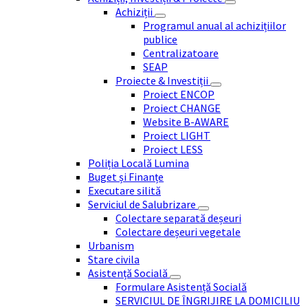
Achiziții
Programul anual al achizițiilor
publice
Centralizatoare
SEAP
Proiecte & Investiții
Proiect ENCOP
Proiect CHANGE
Website B-AWARE
Proiect LIGHT
Proiect LESS
Poliția Locală Lumina
Buget și Finanțe
Executare silită
Serviciul de Salubrizare
Colectare separată deșeuri
Colectare deșeuri vegetale
Urbanism
Stare civila
Asistență Socială
Formulare Asistență Socială
SERVICIUL DE ÎNGRIJIRE LA DOMICILIU