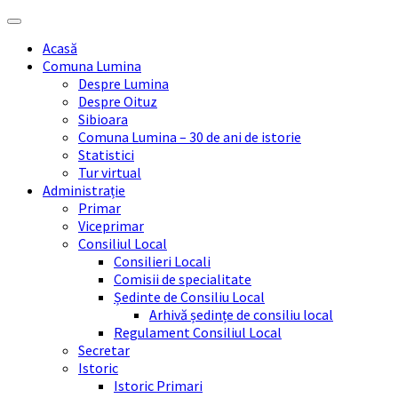
Skip
Skip
Skip
Skip
to
to
to
to
Acasă
content
left
right
footer
Comuna Lumina
sidebar
sidebar
Despre Lumina
Despre Oituz
Sibioara
Comuna Lumina – 30 de ani de istorie
Statistici
Tur virtual
Administrație
Primar
Viceprimar
Consiliul Local
Consilieri Locali
Comisii de specialitate
Ședinte de Consiliu Local
Arhivă ședințe de consiliu local
Regulament Consiliul Local
Secretar
Istoric
Istoric Primari