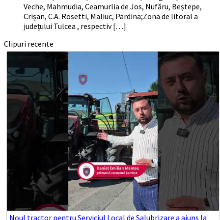
Veche, Mahmudia, Ceamurlia de Jos, Nufăru, Beștepe,
Crișan, C.A. Rosetti, Maliuc, Pardina;Zona de litoral a
județului Tulcea , respectiv […]
Clipuri recente
Noul tractor pentru Serviciul Local de Salubrizare a ajuns la