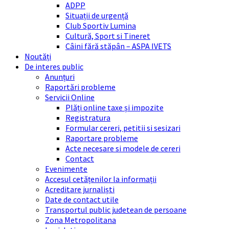
ADPP
Situații de urgență
Club Sportiv Lumina
Cultură, Sport si Tineret
Câini fără stăpân – ASPA IVETS
Noutăți
De interes public
Anunțuri
Raportări probleme
Servicii Online
Plăți online taxe și impozite
Registratura
Formular cereri, petitii si sesizari
Raportare probleme
Acte necesare si modele de cereri
Contact
Evenimente
Accesul cetățenilor la informații
Acreditare jurnaliști
Date de contact utile
Transportul public judetean de persoane
Zona Metropolitana