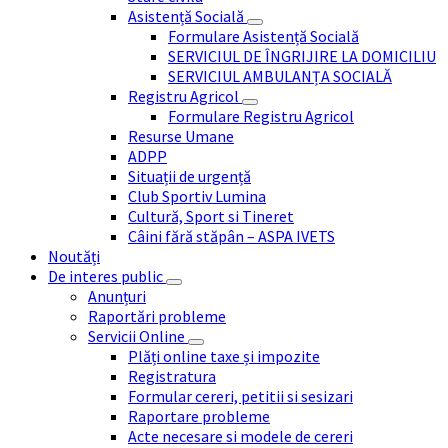
Asistență Socială
Formulare Asistență Socială
SERVICIUL DE ÎNGRIJIRE LA DOMICILIU
SERVICIUL AMBULANȚA SOCIALĂ
Registru Agricol
Formulare Registru Agricol
Resurse Umane
ADPP
Situații de urgență
Club Sportiv Lumina
Cultură, Sport si Tineret
Câini fără stăpân – ASPA IVETS
Noutăți
De interes public
Anunțuri
Raportări probleme
Servicii Online
Plăți online taxe și impozite
Registratura
Formular cereri, petitii si sesizari
Raportare probleme
Acte necesare si modele de cereri