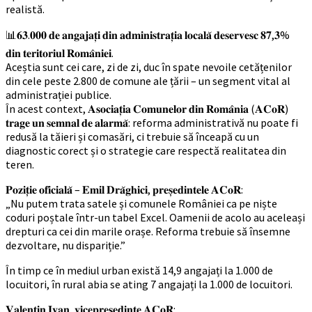
realistă.
📊𝟔𝟑.𝟎𝟎𝟎 𝐝𝐞 𝐚𝐧𝐠𝐚𝐣𝐚𝐭̦𝐢 𝐝𝐢𝐧 𝐚𝐝𝐦𝐢𝐧𝐢𝐬𝐭𝐫𝐚𝐭̦𝐢𝐚 𝐥𝐨𝐜𝐚𝐥𝐚̆ 𝐝𝐞𝐬𝐞𝐫𝐯𝐞𝐬𝐜 𝟖𝟕,𝟑%
𝐝𝐢𝐧 𝐭𝐞𝐫𝐢𝐭𝐨𝐫𝐢𝐮𝐥 𝐑𝐨𝐦𝐚̂𝐧𝐢𝐞𝐢.
Aceștia sunt cei care, zi de zi, duc în spate nevoile cetățenilor
din cele peste 2.800 de comune ale țării – un segment vital al
administrației publice.
În acest context, 𝐀𝐬𝐨𝐜𝐢𝐚𝐭̦𝐢𝐚 𝐂𝐨𝐦𝐮𝐧𝐞𝐥𝐨𝐫 𝐝𝐢𝐧 𝐑𝐨𝐦𝐚̂𝐧𝐢𝐚 (𝐀𝐂𝐨𝐑)
𝐭𝐫𝐚𝐠𝐞 𝐮𝐧 𝐬𝐞𝐦𝐧𝐚𝐥 𝐝𝐞 𝐚𝐥𝐚𝐫𝐦𝐚̆: reforma administrativă nu poate fi
redusă la tăieri și comasări, ci trebuie să înceapă cu un
diagnostic corect și o strategie care respectă realitatea din
teren.
𝐏𝐨𝐳𝐢𝐭̦𝐢𝐞 𝐨𝐟𝐢𝐜𝐢𝐚𝐥𝐚̆ – 𝐄𝐦𝐢𝐥 𝐃𝐫𝐚̆𝐠𝐡𝐢𝐜𝐢, 𝐩𝐫𝐞𝐬̦𝐞𝐝𝐢𝐧𝐭𝐞𝐥𝐞 𝐀𝐂𝐨𝐑:
„Nu putem trata satele și comunele României ca pe niște
coduri poștale într-un tabel Excel. Oamenii de acolo au aceleași
drepturi ca cei din marile orașe. Reforma trebuie să însemne
dezvoltare, nu dispariție.”
În timp ce în mediul urban există 14,9 angajați la 1.000 de
locuitori, în rural abia se ating 7 angajați la 1.000 de locuitori.
𝐕𝐚𝐥𝐞𝐧𝐭𝐢𝐧 𝐈𝐯𝐚𝐧, 𝐯𝐢𝐜𝐞𝐩𝐫𝐞𝐬̦𝐞𝐝𝐢𝐧𝐭𝐞 𝐀𝐂𝐨𝐑: