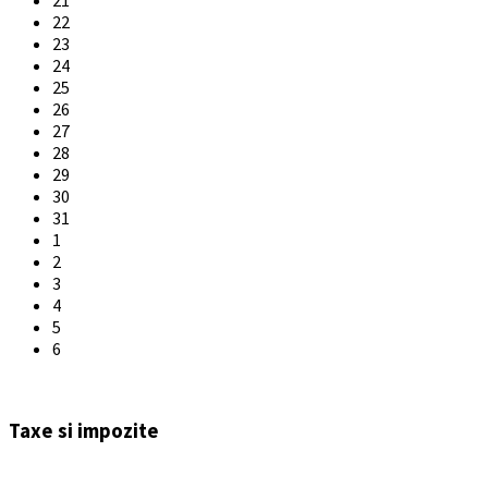
22
23
24
25
26
27
28
29
30
31
1
2
3
4
5
6
Back
to
Taxe si impozite
calendar
days