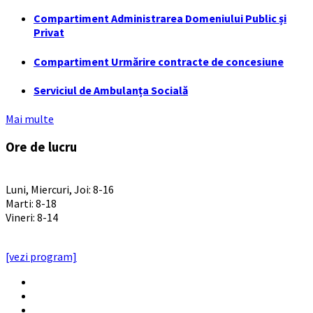
Compartiment Administrarea Domeniului Public și
Privat
Compartiment Urmărire contracte de concesiune
Serviciul de Ambulanța Socială
Mai multe
Ore de lucru
PROGRAM INSTITUTIE
Luni, Miercuri, Joi: 8-16
Marti: 8-18
Vineri: 8-14
PROGRAMUL CU PUBLICUL
[vezi program]
Email
Facebook
YouTube