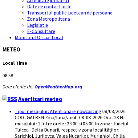
Acreditare jurnaliști
Date de contact utile
Transportul public judetean de persoane
Zona Metropolitana
Legislatie
E-Consultare
Monitorul Oficial Local
METEO
Local Time
08:58
Date oferite de:
OpenWeatherMap.org
Avertizari meteo
Tipul mesajului : Atentionare nowcasting
08/08/2026
COD : GALBEN Ziua/luna/anul : 08-08-2026 Ora : 23 Nr.
mesajului : 1 Intre orele : 23:00 si 05:00 In zona : Județul
Tulcea : Delta Dunarii, respectiv zona localităților:
Sarichioi, Jurilovca, Valea Nucarilor, Murighiol, Chilia