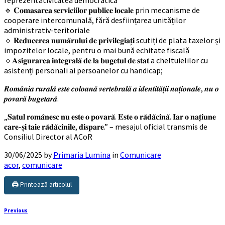
🔹 𝐂𝐨𝐦𝐚𝐬𝐚𝐫𝐞𝐚 𝐬𝐞𝐫𝐯𝐢𝐜𝐢𝐢𝐥𝐨𝐫 𝐩𝐮𝐛𝐥𝐢𝐜𝐞 𝐥𝐨𝐜𝐚𝐥𝐞 prin mecanisme de
cooperare intercomunală, fără desființarea unităților
administrativ-teritoriale
🔹 𝐑𝐞𝐝𝐮𝐜𝐞𝐫𝐞𝐚 𝐧𝐮𝐦𝐚̆𝐫𝐮𝐥𝐮𝐢 𝐝𝐞 𝐩𝐫𝐢𝐯𝐢𝐥𝐞𝐠𝐢𝐚𝐭̦𝐢 scutiți de plata taxelor și
impozitelor locale, pentru o mai bună echitate fiscală
🔹𝐀𝐬𝐢𝐠𝐮𝐫𝐚𝐫𝐞𝐚 𝐢𝐧𝐭𝐞𝐠𝐫𝐚𝐥𝐚̆ 𝐝𝐞 𝐥𝐚 𝐛𝐮𝐠𝐞𝐭𝐮𝐥 𝐝𝐞 𝐬𝐭𝐚𝐭 a cheltuielilor cu
asistenți personali ai persoanelor cu handicap;
𝑹𝒐𝒎𝒂̂𝒏𝒊𝒂 𝒓𝒖𝒓𝒂𝒍𝒂̆ 𝒆𝒔𝒕𝒆 𝒄𝒐𝒍𝒐𝒂𝒏𝒂̆ 𝒗𝒆𝒓𝒕𝒆𝒃𝒓𝒂𝒍𝒂̆ 𝒂 𝒊𝒅𝒆𝒏𝒕𝒊𝒕𝒂̆𝒕̦𝒊𝒊 𝒏𝒂𝒕̦𝒊𝒐𝒏𝒂𝒍𝒆, 𝒏𝒖 𝒐
𝒑𝒐𝒗𝒂𝒓𝒂̆ 𝒃𝒖𝒈𝒆𝒕𝒂𝒓𝒂̆.
„𝐒𝐚𝐭𝐮𝐥 𝐫𝐨𝐦𝐚̂𝐧𝐞𝐬𝐜 𝐧𝐮 𝐞𝐬𝐭𝐞 𝐨 𝐩𝐨𝐯𝐚𝐫𝐚̆. 𝐄𝐬𝐭𝐞 𝐨 𝐫𝐚̆𝐝𝐚̆𝐜𝐢𝐧𝐚̆. 𝐈𝐚𝐫 𝐨 𝐧𝐚𝐭̦𝐢𝐮𝐧𝐞
𝐜𝐚𝐫𝐞-𝐬̦𝐢 𝐭𝐚𝐢𝐞 𝐫𝐚̆𝐝𝐚̆𝐜𝐢𝐧𝐢𝐥𝐞, 𝐝𝐢𝐬𝐩𝐚𝐫𝐞.” – mesajul oficial transmis de
Consiliul Director al ACoR
30/06/2025
by
Primaria Lumina
in
Comunicare
acor
,
comunicare
🖨️ Printează articolul
Previous