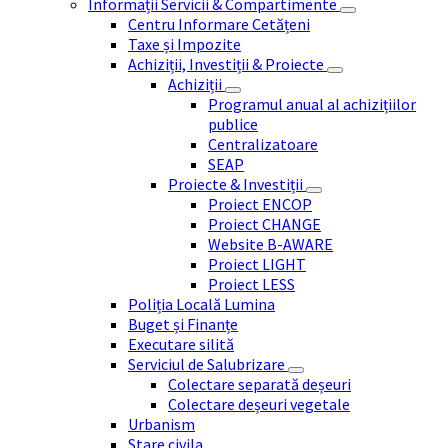
Informații Servicii & Compartimente
Centru Informare Cetățeni
Taxe și Impozite
Achiziții, Investiții & Proiecte
Achiziții
Programul anual al achizițiilor
publice
Centralizatoare
SEAP
Proiecte & Investiții
Proiect ENCOP
Proiect CHANGE
Website B-AWARE
Proiect LIGHT
Proiect LESS
Poliția Locală Lumina
Buget și Finanțe
Executare silită
Serviciul de Salubrizare
Colectare separată deșeuri
Colectare deșeuri vegetale
Urbanism
Stare civila