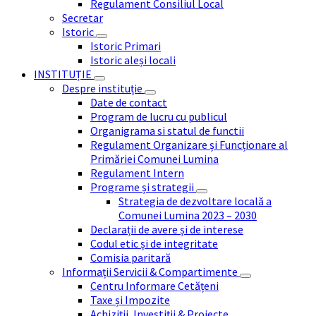
Regulament Consiliul Local
Secretar
Istoric
Istoric Primari
Istoric aleși locali
INSTITUȚIE
Despre instituție
Date de contact
Program de lucru cu publicul
Organigrama si statul de functii
Regulament Organizare și Funcționare al
Primăriei Comunei Lumina
Regulament Intern
Programe și strategii
Strategia de dezvoltare locală a
Comunei Lumina 2023 – 2030
Declarații de avere și de interese
Codul etic și de integritate
Comisia paritară
Informații Servicii & Compartimente
Centru Informare Cetățeni
Taxe și Impozite
Achiziții, Investiții & Proiecte