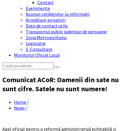
Contact
Evenimente
Accesul cetățenilor la informații
Acreditare jurnaliști
Date de contact utile
Transportul public judetean de persoane
Zona Metropolitana
Legislatie
E-Consultare
Monitorul Oficial Local
Search:
Comunicat ACoR: Oamenii din sate nu
sunt cifre. Satele nu sunt numere!
Home
/
News
/
Apel oficial pentru o reformă administrativă echitabilă și