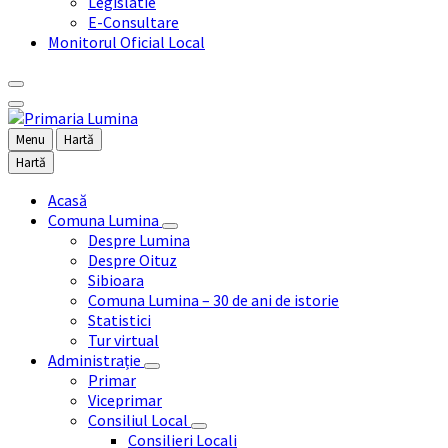
Legislatie
E-Consultare
Monitorul Oficial Local
Menu
Hartă
Hartă
Acasă
Comuna Lumina
Despre Lumina
Despre Oituz
Sibioara
Comuna Lumina – 30 de ani de istorie
Statistici
Tur virtual
Administrație
Primar
Viceprimar
Consiliul Local
Consilieri Locali