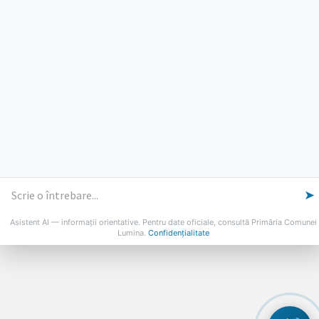
Vineri: 8-14
PROGRAMUL CU PUBLICUL
[vezi program]
Email
Facebook
YouTube
Despre Lumina
Primar
Consiliul Local
Date de contact
Noutăți
B-AWARE
© 2026 Primăria Comunei Lumina