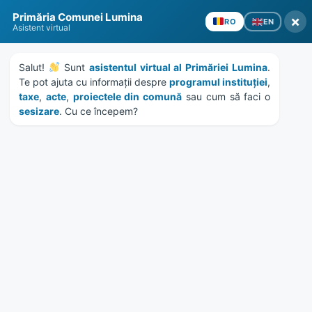
Skip
Skip
Skip
Skip
Primăria Comunei Lumina
to
to
to
to
×
EN
RO
Asistent virtual
content
left
right
footer
sidebar
sidebar
Salut! 
 Sunt 
asistentul virtual al Primăriei Lumina
. 
Te pot ajuta cu informații despre 
programul instituției
, 
taxe
, 
acte
, 
proiectele din comună
 sau cum să faci o 
sesizare
. Cu ce începem?
MENU
Publicație de căsătorie –
02.06.2026
Home
Documente
/