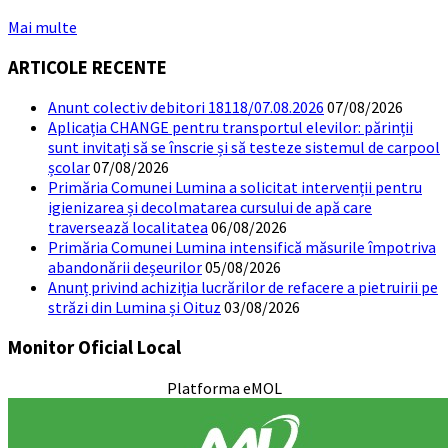
Mai multe
ARTICOLE RECENTE
Anunt colectiv debitori 18118/07.08.2026
07/08/2026
Aplicația CHANGE pentru transportul elevilor: părinții
sunt invitați să se înscrie și să testeze sistemul de carpool
școlar
07/08/2026
Primăria Comunei Lumina a solicitat intervenții pentru
igienizarea și decolmatarea cursului de apă care
traversează localitatea
06/08/2026
Primăria Comunei Lumina intensifică măsurile împotriva
abandonării deșeurilor
05/08/2026
Anunț privind achiziția lucrărilor de refacere a pietruirii pe
străzi din Lumina și Oituz
03/08/2026
Monitor Oficial Local
Platforma eMOL