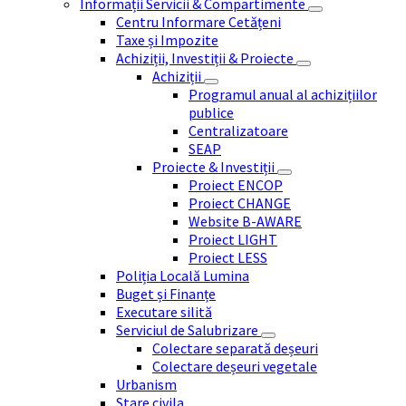
Informații Servicii & Compartimente
Centru Informare Cetățeni
Taxe și Impozite
Achiziții, Investiții & Proiecte
Achiziții
Programul anual al achizițiilor
publice
Centralizatoare
SEAP
Proiecte & Investiții
Proiect ENCOP
Proiect CHANGE
Website B-AWARE
Proiect LIGHT
Proiect LESS
Poliția Locală Lumina
Buget și Finanțe
Executare silită
Serviciul de Salubrizare
Colectare separată deșeuri
Colectare deșeuri vegetale
Urbanism
Stare civila