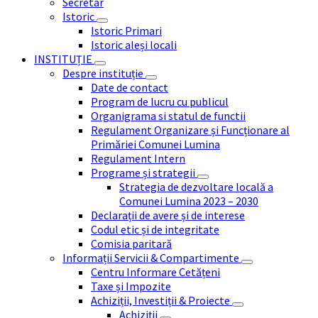
Secretar
Istoric
Istoric Primari
Istoric aleși locali
INSTITUȚIE
Despre instituție
Date de contact
Program de lucru cu publicul
Organigrama si statul de functii
Regulament Organizare și Funcționare al
Primăriei Comunei Lumina
Regulament Intern
Programe și strategii
Strategia de dezvoltare locală a
Comunei Lumina 2023 – 2030
Declarații de avere și de interese
Codul etic și de integritate
Comisia paritară
Informații Servicii & Compartimente
Centru Informare Cetățeni
Taxe și Impozite
Achiziții, Investiții & Proiecte
Achiziții