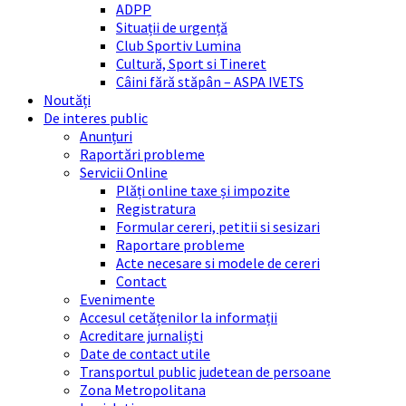
ADPP
Situații de urgență
Club Sportiv Lumina
Cultură, Sport si Tineret
Câini fără stăpân – ASPA IVETS
Noutăți
De interes public
Anunțuri
Raportări probleme
Servicii Online
Plăți online taxe și impozite
Registratura
Formular cereri, petitii si sesizari
Raportare probleme
Acte necesare si modele de cereri
Contact
Evenimente
Accesul cetățenilor la informații
Acreditare jurnaliști
Date de contact utile
Transportul public judetean de persoane
Zona Metropolitana