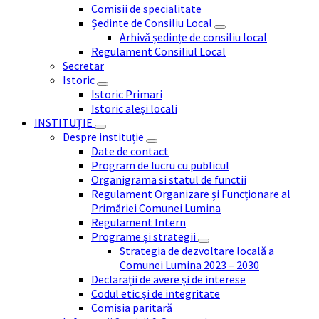
Comisii de specialitate
Ședinte de Consiliu Local
Arhivă ședințe de consiliu local
Regulament Consiliul Local
Secretar
Istoric
Istoric Primari
Istoric aleși locali
INSTITUȚIE
Despre instituție
Date de contact
Program de lucru cu publicul
Organigrama si statul de functii
Regulament Organizare și Funcționare al
Primăriei Comunei Lumina
Regulament Intern
Programe și strategii
Strategia de dezvoltare locală a
Comunei Lumina 2023 – 2030
Declarații de avere și de interese
Codul etic și de integritate
Comisia paritară