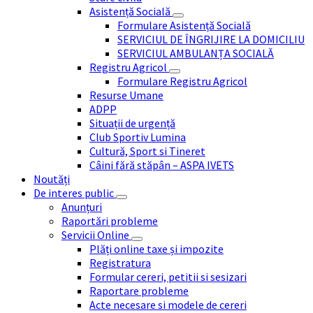
Asistență Socială
Formulare Asistență Socială
SERVICIUL DE ÎNGRIJIRE LA DOMICILIU
SERVICIUL AMBULANȚA SOCIALĂ
Registru Agricol
Formulare Registru Agricol
Resurse Umane
ADPP
Situații de urgență
Club Sportiv Lumina
Cultură, Sport si Tineret
Câini fără stăpân – ASPA IVETS
Noutăți
De interes public
Anunțuri
Raportări probleme
Servicii Online
Plăți online taxe și impozite
Registratura
Formular cereri, petitii si sesizari
Raportare probleme
Acte necesare si modele de cereri