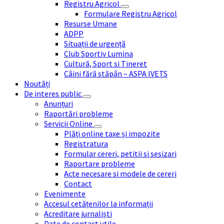
Registru Agricol
Formulare Registru Agricol
Resurse Umane
ADPP
Situații de urgență
Club Sportiv Lumina
Cultură, Sport si Tineret
Câini fără stăpân – ASPA IVETS
Noutăți
De interes public
Anunțuri
Raportări probleme
Servicii Online
Plăți online taxe și impozite
Registratura
Formular cereri, petitii si sesizari
Raportare probleme
Acte necesare si modele de cereri
Contact
Evenimente
Accesul cetățenilor la informații
Acreditare jurnaliști
Date de contact utile