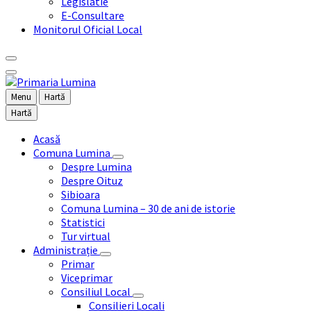
Legislatie
E-Consultare
Monitorul Oficial Local
Menu
Hartă
Hartă
Acasă
Comuna Lumina
Despre Lumina
Despre Oituz
Sibioara
Comuna Lumina – 30 de ani de istorie
Statistici
Tur virtual
Administrație
Primar
Viceprimar
Consiliul Local
Consilieri Locali