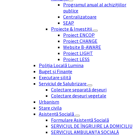
Programul anual al achizițiilor
publice
Centralizatoare
SEAP
Proiecte & Investiții
Proiect ENCOP
Proiect CHANGE
Website B-AWARE
Proiect LIGHT
Proiect LESS
Poliția Locală Lumina
Buget și Finanțe
Executare silită
Serviciul de Salubrizare
Colectare separată deșeuri
Colectare deșeuri vegetale
Urbanism
Stare civila
Asistență Socială
Formulare Asistență Socială
SERVICIUL DE ÎNGRIJIRE LA DOMICILIU
SERVICIUL AMBULANȚA SOCIALĂ