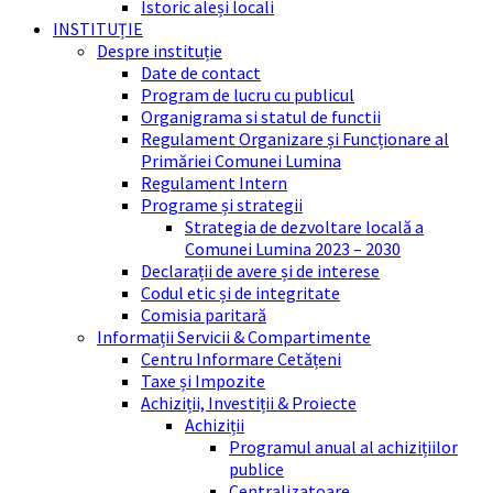
Istoric aleși locali
INSTITUȚIE
Despre instituție
Date de contact
Program de lucru cu publicul
Organigrama si statul de functii
Regulament Organizare și Funcționare al
Primăriei Comunei Lumina
Regulament Intern
Programe și strategii
Strategia de dezvoltare locală a
Comunei Lumina 2023 – 2030
Declarații de avere și de interese
Codul etic și de integritate
Comisia paritară
Informații Servicii & Compartimente
Centru Informare Cetățeni
Taxe și Impozite
Achiziții, Investiții & Proiecte
Achiziții
Programul anual al achizițiilor
publice
Centralizatoare