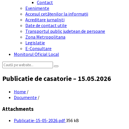
Contact
Evenimente
Accesul cetățenilor la informații
Acreditare jurnaliști
Date de contact utile
Transportul public judetean de persoane
Zona Metropolitana
Legislatie
E-Consultare
Monitorul Oficial Local
Search:
Publicatie de casatorie – 15.05.2026
Home
/
Documente
/
Attachments
File
Publicatie-15-05-2026.pdf
356 kB
size: