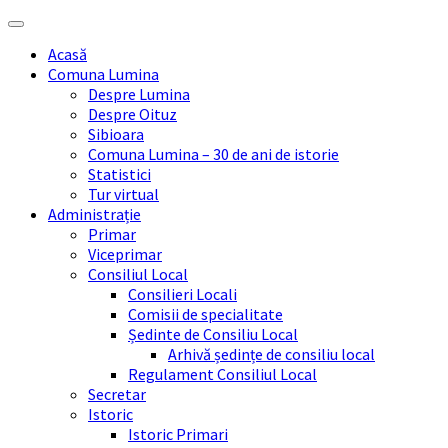
Skip
Skip
Skip
Skip
to
to
to
to
Acasă
content
left
right
footer
Comuna Lumina
sidebar
sidebar
Despre Lumina
Despre Oituz
Sibioara
Comuna Lumina – 30 de ani de istorie
Statistici
Tur virtual
Administrație
Primar
Viceprimar
Consiliul Local
Consilieri Locali
Comisii de specialitate
Ședinte de Consiliu Local
Arhivă ședințe de consiliu local
Regulament Consiliul Local
Secretar
Istoric
Istoric Primari