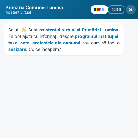
Skip
Skip
Skip
Skip
Primăria Comunei Lumina
to
to
to
to
×
EN
RO
Asistent virtual
content
left
right
footer
sidebar
sidebar
Salut! 
 Sunt 
asistentul virtual al Primăriei Lumina
. 
Te pot ajuta cu informații despre 
programul instituției
, 
taxe
, 
acte
, 
proiectele din comună
 sau cum să faci o 
sesizare
. Cu ce începem?
MENU
HCL 15/2022 – completare
si actualizare hotarare
50/2015
Home
Documente
/