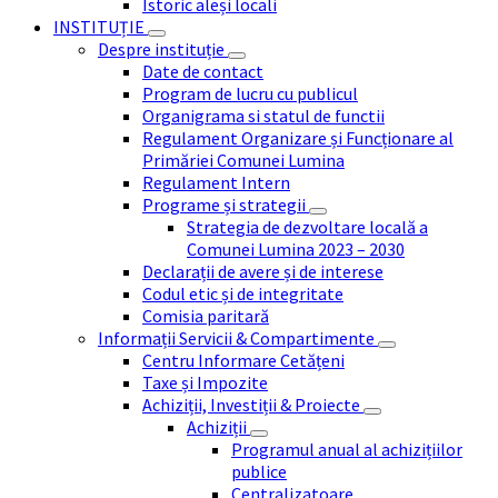
Istoric aleși locali
INSTITUȚIE
Despre instituție
Date de contact
Program de lucru cu publicul
Organigrama si statul de functii
Regulament Organizare și Funcționare al
Primăriei Comunei Lumina
Regulament Intern
Programe și strategii
Strategia de dezvoltare locală a
Comunei Lumina 2023 – 2030
Declarații de avere și de interese
Codul etic și de integritate
Comisia paritară
Informații Servicii & Compartimente
Centru Informare Cetățeni
Taxe și Impozite
Achiziții, Investiții & Proiecte
Achiziții
Programul anual al achizițiilor
publice
Centralizatoare