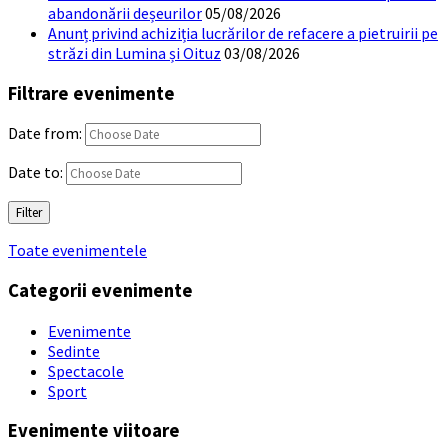
abandonării deșeurilor
05/08/2026
Anunț privind achiziția lucrărilor de refacere a pietruirii pe
străzi din Lumina și Oituz
03/08/2026
Filtrare evenimente
Date from:
Date to:
Filter
Toate evenimentele
Categorii evenimente
Evenimente
Sedinte
Spectacole
Sport
Evenimente viitoare