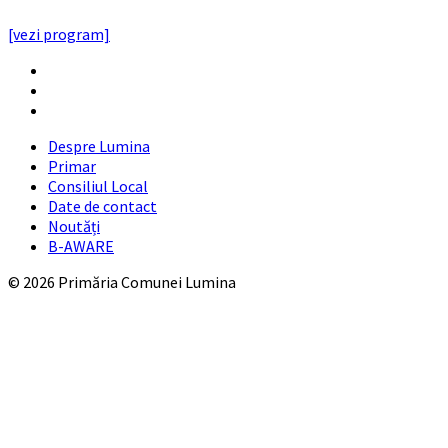
PROGRAMUL CU PUBLICUL
[vezi program]
Email
Facebook
YouTube
Despre Lumina
Primar
Consiliul Local
Date de contact
Noutăți
B-AWARE
© 2026 Primăria Comunei Lumina