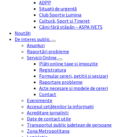
ADPP
Situații de urgență
Club Sportiv Lumina
Cultură, Sport si Tineret
Câini fără stăpân – ASPA IVETS
Noutăți
De interes public
Anunțuri
Raportări probleme
Servicii Online
Plăți online taxe și impozite
Registratura
Formular cereri, petitii si sesizari
Raportare probleme
Acte necesare si modele de cereri
Contact
Evenimente
Accesul cetățenilor la informații
Acreditare jurnaliști
Date de contact utile
Transportul public judetean de persoane
Zona Metropolitana
Legislatie