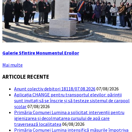
Galerie Sfintire Monumentul Eroilor
Mai multe
ARTICOLE RECENTE
Anunt colectiv debitori 18118/07.08.2026
07/08/2026
Aplicația CHANGE pentru transportul elevilor: părinții
sunt invitați să se înscrie și să testeze sistemul de carpool
școlar
07/08/2026
Primăria Comunei Lumina a solicitat intervenții pentru
igienizarea și decolmatarea cursului de apă care
traversează localitatea
06/08/2026
Primăria Comunei Lumina intensifică măsurile împotriva