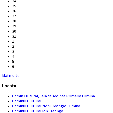
24
25
26
27
28
29
30
31
1
2
3
4
5
6
Back
Mai multe
to
Locatii
calendar
days
Camin Cultural/Sala de sedinte Primaria Lumina
Caminul Cultural
Caminul Cultural "Ion Creanga" Lumina
Caminul Cultural Ion Creanga