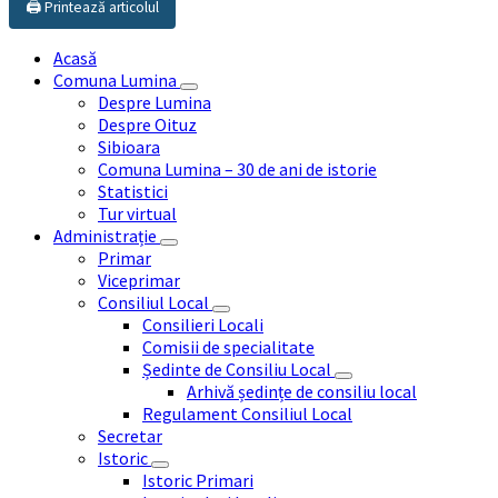
🖨️ Printează articolul
Acasă
Comuna Lumina
Despre Lumina
Despre Oituz
Sibioara
Comuna Lumina – 30 de ani de istorie
Statistici
Tur virtual
Administrație
Primar
Viceprimar
Consiliul Local
Consilieri Locali
Comisii de specialitate
Ședinte de Consiliu Local
Arhivă ședințe de consiliu local
Regulament Consiliul Local
Secretar
Istoric
Istoric Primari