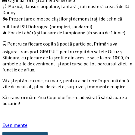
📸 Oglindă foto și cameră video 360°
🎶 Muzică, dansuri populare, fanfară și atmosferă creată de DJ
Danny
🏍️ Prezentare a motocicliștilor și demonstrații de tehnică
militară ISU Dobrogea (pompieri, jandarmi)
🔥 Foc de tabără și lansare de lampioane (în seara de 1 iunie)
🚍 Pentru ca fiecare copil să poată participa, Primăria va
asigura transport GRATUIT pentru copiii din satele Oituz și
Sibioara, cu plecare de la școlile din aceste sate la ora 10:00, în
ambele zile de eveniment, și apoi curse pe tot parcursul zilei, in
functie de aflux.
Vă așteptăm cu mic, cu mare, pentru a petrece împreună două
zile de neuitat, pline de râsete, surprize și momente magice.
Să transformăm Ziua Copilului într-o adevărată sărbătoare a
bucuriei!
Evenimente