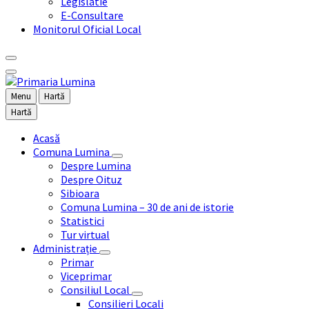
Legislatie
E-Consultare
Monitorul Oficial Local
Menu
Hartă
Hartă
Acasă
Comuna Lumina
Despre Lumina
Despre Oituz
Sibioara
Comuna Lumina – 30 de ani de istorie
Statistici
Tur virtual
Administrație
Primar
Viceprimar
Consiliul Local
Consilieri Locali