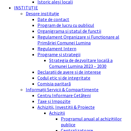
Istoric aleși locali
INSTITUȚIE
Despre instituție
Date de contact
Program de lucru cu publicul
Organigrama si statul de functii
Regulament Organizare și Funcționare al
Primăriei Comunei Lumina
Regulament Intern
Programe și strategii
Strategia de dezvoltare locală a
Comunei Lumina 2023 – 2030
Declarații de avere și de interese
Codul etic și de integritate
Comisia paritară
Informații Servicii & Compartimente
Centru Informare Cetățeni
Taxe și Impozite
Achiziții, Investiții & Proiecte
Achiziții
Programul anual al achizițiilor
publice
Centralizatoare