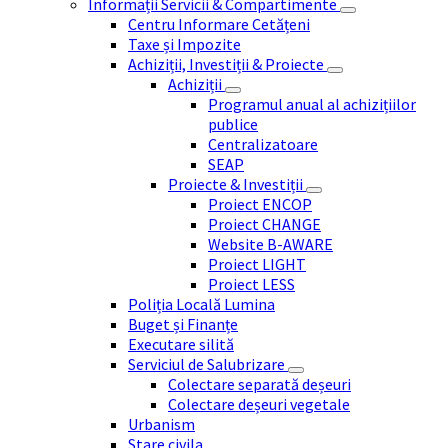
Informații Servicii & Compartimente
Centru Informare Cetățeni
Taxe și Impozite
Achiziții, Investiții & Proiecte
Achiziții
Programul anual al achizițiilor
publice
Centralizatoare
SEAP
Proiecte & Investiții
Proiect ENCOP
Proiect CHANGE
Website B-AWARE
Proiect LIGHT
Proiect LESS
Poliția Locală Lumina
Buget și Finanțe
Executare silită
Serviciul de Salubrizare
Colectare separată deșeuri
Colectare deșeuri vegetale
Urbanism
Stare civila