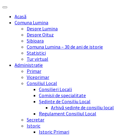
Skip
Skip
Skip
Skip
to
to
to
to
Acasă
content
left
right
footer
Comuna Lumina
sidebar
sidebar
Despre Lumina
Despre Oituz
Sibioara
Comuna Lumina – 30 de ani de istorie
Statistici
Tur virtual
Administrație
Primar
Viceprimar
Consiliul Local
Consilieri Locali
Comisii de specialitate
Ședinte de Consiliu Local
Arhivă ședințe de consiliu local
Regulament Consiliul Local
Secretar
Istoric
Istoric Primari