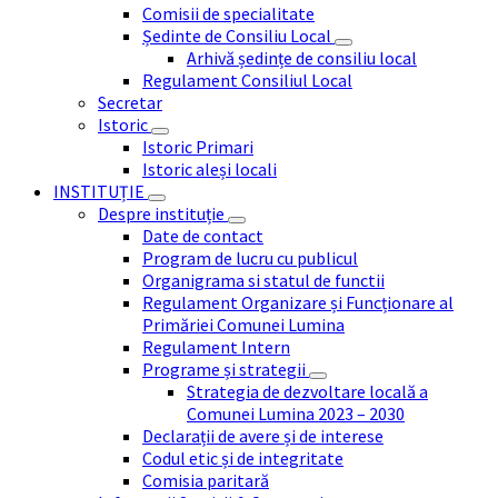
Comisii de specialitate
Ședinte de Consiliu Local
Arhivă ședințe de consiliu local
Regulament Consiliul Local
Secretar
Istoric
Istoric Primari
Istoric aleși locali
INSTITUȚIE
Despre instituție
Date de contact
Program de lucru cu publicul
Organigrama si statul de functii
Regulament Organizare și Funcționare al
Primăriei Comunei Lumina
Regulament Intern
Programe și strategii
Strategia de dezvoltare locală a
Comunei Lumina 2023 – 2030
Declarații de avere și de interese
Codul etic și de integritate
Comisia paritară