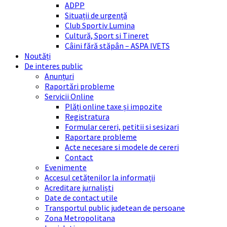
ADPP
Situații de urgență
Club Sportiv Lumina
Cultură, Sport si Tineret
Câini fără stăpân – ASPA IVETS
Noutăți
De interes public
Anunțuri
Raportări probleme
Servicii Online
Plăți online taxe și impozite
Registratura
Formular cereri, petitii si sesizari
Raportare probleme
Acte necesare si modele de cereri
Contact
Evenimente
Accesul cetățenilor la informații
Acreditare jurnaliști
Date de contact utile
Transportul public judetean de persoane
Zona Metropolitana