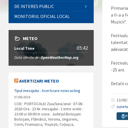
DE INTERES PUBLIC
Primaria
a II-a a
MONITORUL OFICIAL LOCAL
Muzicii”.
Festival
METEO
talentat
05:42
Local Time
adevarat
Date oferite de:
OpenWeatherMap.org
Festivalu
-25 ani.
AVERTIZARI METEO
Detalii 
Tipul mesajului : Avertizare nowcasting
07/08/2026
13/08
COD : PORTOCALIU Ziua/luna/anul : 07-08-
sunetu
2026 Ora : 23 Nr. mesajului : 1 Intre orele :
23:00 si 00:00 In zona : Județul Botoşani:
P
Botoșani, Flămânzi, Vorona, Ungureni,
Corni, Frumușica, Trușești, Coțușca,