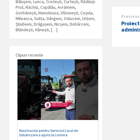
Bălușeni, Lunca, Cristești, Curtești, Rădăuți-
Prut, Răchiți, Copălău, Avrămeni,
Gorbănești, Manoleasa, Vlăsinești, Coșula,
Previous
Mileanca, Sulița, Dângeni, Stăuceni, Unțeni,
Proiect
Știubieni, Drăgușeni, Nicșeni, Dobârceni,
adminis
Blândești, Hănești, […]
Clipuri recente
Noul tractor pentru Serviciul Local de
Salubrizare a ajuns la Lumina