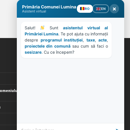
ORE DE LUCRU
PROGRAM INSTITUTIE
Luni, Miercuri, Joi: 8-16
Marti: 8-18
Vineri: 8-14
omeniului
PROGRAMUL CU PUBLICUL
[vezi program]
u