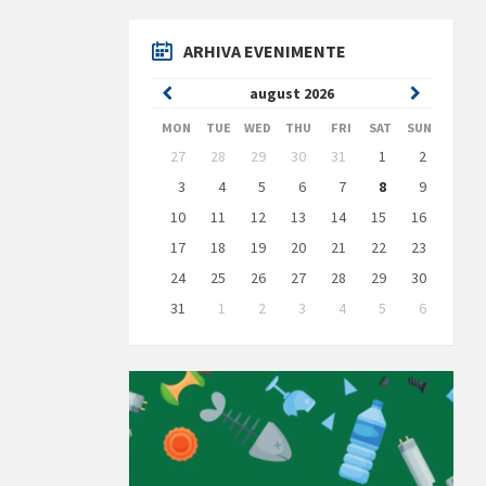
ARHIVA EVENIMENTE
Previous
Next
august
2026
Month
Month
MON
TUE
WED
THU
FRI
SAT
SUN
Skip
27
28
29
30
31
1
2
calendar
days
3
4
5
6
7
8
9
10
11
12
13
14
15
16
17
18
19
20
21
22
23
24
25
26
27
28
29
30
31
1
2
3
4
5
6
Back
to
calendar
days