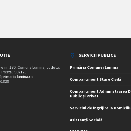
TUTIE
SERVICII PUBLICE
are nr. 170, Comuna Lumina, Judetul
Primăria Comunei Lumina
 Postal: 907175
primaria-lumina.ro
Compartiment Stare Civilă
51828
Compartiment Administrarea D
Public și Privat
Serviciul de Îngrijire la Domicili
Asistență Socială