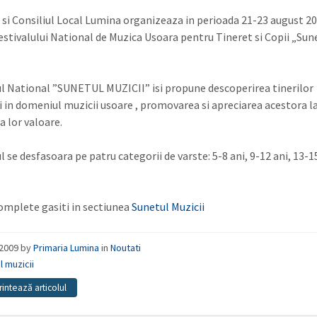
 si Consiliul Local Lumina organizeaza in perioada 21-23 august 20
 Festivalului National de Muzica Usoara pentru Tineret si Copii „Sun
ul National ”SUNETUL MUZICII” isi propune descoperirea tinerilor
i in domeniul muzicii usoare , promovarea si apreciarea acestora l
a lor valoare.
l se desfasoara pe patru categorii de varste: 5-8 ani, 9-12 ani, 13-1
complete gasiti in sectiunea
Sunetul Muzicii
/2009
by
Primaria Lumina
in
Noutati
l muzicii
rintează articolul