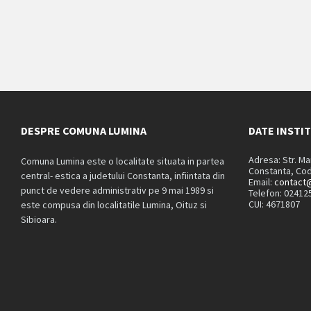
DESPRE COMUNA LUMINA
DATE INSTI
Adresa: Str. M
Comuna Lumina este o localitate situata in partea
Constanta, Cod
central- estica a judetului Constanta, infiintata din
Email:
contact@
punct de vedere administrativ pe 9 mai 1989 si
Telefon: 02412
CUI: 4671807
este compusa din localitatile Lumina, Oituz si
Sibioara.