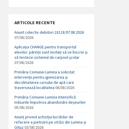
ARTICOLE RECENTE
Anunt colectiv debitori 18118/07.08.2026
07/08/2026
Aplicația CHANGE pentru transportul
elevilor: părinții sunt invitați să se înscrie și
să testeze sistemul de carpool școlar
07/08/2026
Primăria Comunei Lumina a solicitat
intervenții pentru igienizarea și
decolmatarea cursului de apă care
traversează localitatea
06/08/2026
Primăria Comunei Lumina intensifică
măsurile împotriva abandonării deșeurilor
05/08/2026
Anunț privind achiziția lucrărilor de
refacere a pietruirii pe străzi din Lumina și
Oituz
03/08/2026