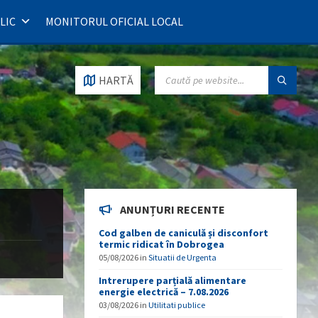
LIC
MONITORUL OFICIAL LOCAL
SEARCH:
HARTĂ
ANUNȚURI RECENTE
Cod galben de caniculă și disconfort
termic ridicat în Dobrogea
05/08/2026
in
Situatii de Urgenta
Intrerupere parțială alimentare
energie electrică – 7.08.2026
03/08/2026
in
Utilitati publice