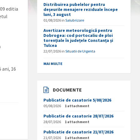
Distribuirea pubelelor pentru
09 editia
deșeurile menajere reziduale începe
luni, 3 august
etul
01/08/2026
in
Salubrizare
Avertizare meteorologică pentru
Dobrogea: cod portocaliu de ploi
torențiale în județele Constanța și
Tulcea
a
22/07/2026
in
Situatii de Urgenta
MAI MULTE
5 ani, 16
DOCUMENTE
Publicatie de casatorie 5/08/2026
05/08/2026
1 attachment
Publicatie de casatorie 28/07/2026
28/07/2026
1 attachment
Publicatie de casatorie 21/07/2026
21/07/2026
1 attachment