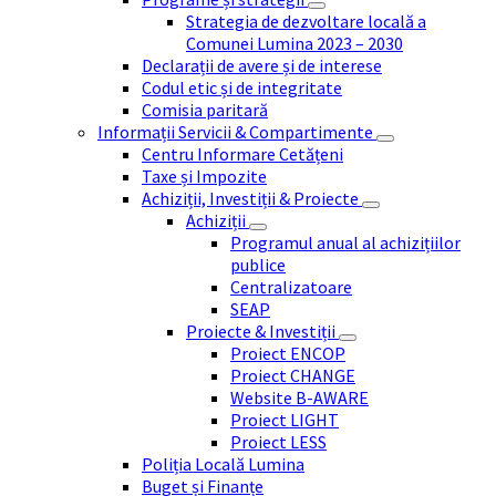
Strategia de dezvoltare locală a
Comunei Lumina 2023 – 2030
Declarații de avere și de interese
Codul etic și de integritate
Comisia paritară
Informații Servicii & Compartimente
Centru Informare Cetățeni
Taxe și Impozite
Achiziții, Investiții & Proiecte
Achiziții
Programul anual al achizițiilor
publice
Centralizatoare
SEAP
Proiecte & Investiții
Proiect ENCOP
Proiect CHANGE
Website B-AWARE
Proiect LIGHT
Proiect LESS
Poliția Locală Lumina
Buget și Finanțe