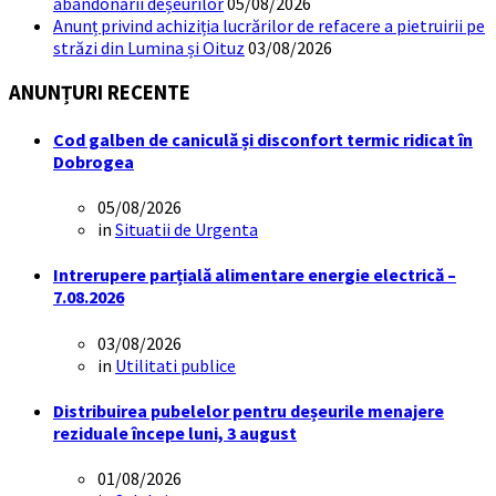
abandonării deșeurilor
05/08/2026
Anunț privind achiziția lucrărilor de refacere a pietruirii pe
străzi din Lumina și Oituz
03/08/2026
ANUNȚURI RECENTE
Cod galben de caniculă și disconfort termic ridicat în
Dobrogea
05/08/2026
in
Situatii de Urgenta
Intrerupere parțială alimentare energie electrică –
7.08.2026
03/08/2026
in
Utilitati publice
Distribuirea pubelelor pentru deșeurile menajere
reziduale începe luni, 3 august
01/08/2026