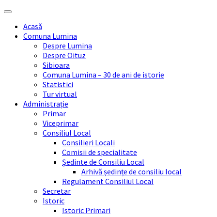
Skip
Skip
Skip
Skip
to
to
to
to
Acasă
content
left
right
footer
Comuna Lumina
sidebar
sidebar
Despre Lumina
Despre Oituz
Sibioara
Comuna Lumina – 30 de ani de istorie
Statistici
Tur virtual
Administrație
Primar
Viceprimar
Consiliul Local
Consilieri Locali
Comisii de specialitate
Ședinte de Consiliu Local
Arhivă ședințe de consiliu local
Regulament Consiliul Local
Secretar
Istoric
Istoric Primari