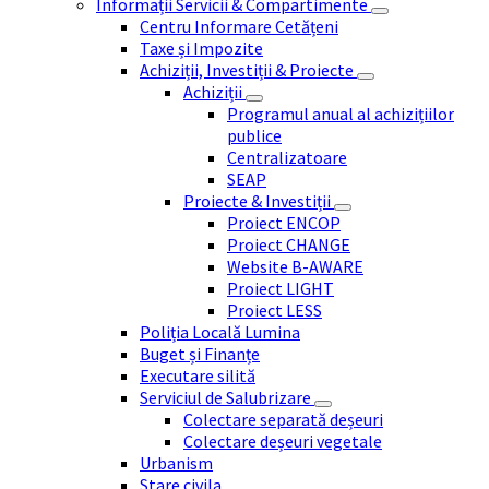
Informații Servicii & Compartimente
Centru Informare Cetățeni
Taxe și Impozite
Achiziții, Investiții & Proiecte
Achiziții
Programul anual al achizițiilor
publice
Centralizatoare
SEAP
Proiecte & Investiții
Proiect ENCOP
Proiect CHANGE
Website B-AWARE
Proiect LIGHT
Proiect LESS
Poliția Locală Lumina
Buget și Finanțe
Executare silită
Serviciul de Salubrizare
Colectare separată deșeuri
Colectare deșeuri vegetale
Urbanism
Stare civila