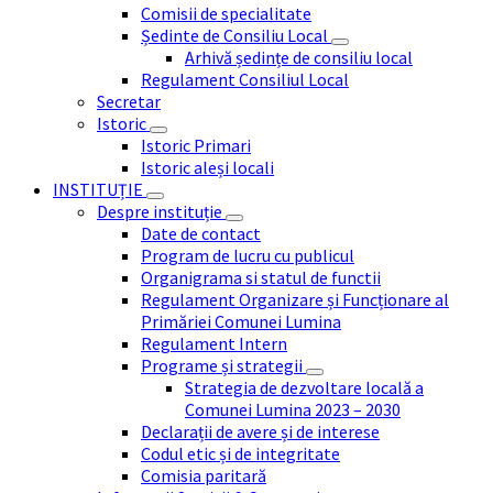
Comisii de specialitate
Ședinte de Consiliu Local
Arhivă ședințe de consiliu local
Regulament Consiliul Local
Secretar
Istoric
Istoric Primari
Istoric aleși locali
INSTITUȚIE
Despre instituție
Date de contact
Program de lucru cu publicul
Organigrama si statul de functii
Regulament Organizare și Funcționare al
Primăriei Comunei Lumina
Regulament Intern
Programe și strategii
Strategia de dezvoltare locală a
Comunei Lumina 2023 – 2030
Declarații de avere și de interese
Codul etic și de integritate
Comisia paritară