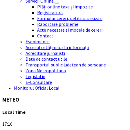
Servicii Online
Plăți online taxe și impozite
Registratura
Formular cereri, petitii si sesizari
Raportare probleme
Acte necesare si modele de cereri
Contact
Evenimente
Accesul cetățenilor la informații
Acreditare jurnaliști
Date de contact utile
Transportul public judetean de persoane
Zona Metropolitana
Legislatie
E-Consultare
Monitorul Oficial Local
METEO
Local Time
17:10