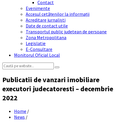
Contact
Evenimente
Accesul cetățenilor la informații
Acreditare jurnaliști
Date de contact utile
Transportul public judetean de persoane
Zona Metropolitana
Legislatie
E-Consultare
Monitorul Oficial Local
Search:
Publicatii de vanzari imobiliare
executori judecatoresti – decembrie
2022
Home
/
News
/