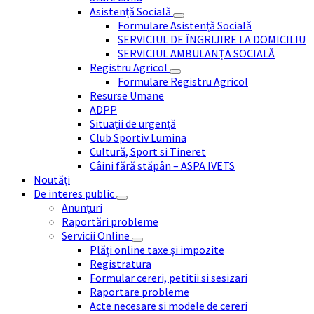
Asistență Socială
Formulare Asistență Socială
SERVICIUL DE ÎNGRIJIRE LA DOMICILIU
SERVICIUL AMBULANȚA SOCIALĂ
Registru Agricol
Formulare Registru Agricol
Resurse Umane
ADPP
Situații de urgență
Club Sportiv Lumina
Cultură, Sport si Tineret
Câini fără stăpân – ASPA IVETS
Noutăți
De interes public
Anunțuri
Raportări probleme
Servicii Online
Plăți online taxe și impozite
Registratura
Formular cereri, petitii si sesizari
Raportare probleme
Acte necesare si modele de cereri