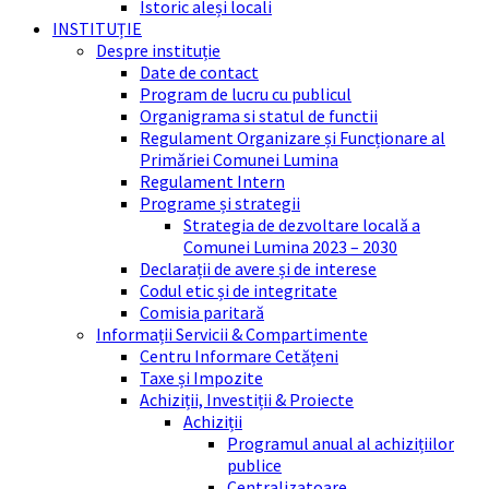
Istoric aleși locali
INSTITUȚIE
Despre instituție
Date de contact
Program de lucru cu publicul
Organigrama si statul de functii
Regulament Organizare și Funcționare al
Primăriei Comunei Lumina
Regulament Intern
Programe și strategii
Strategia de dezvoltare locală a
Comunei Lumina 2023 – 2030
Declarații de avere și de interese
Codul etic și de integritate
Comisia paritară
Informații Servicii & Compartimente
Centru Informare Cetățeni
Taxe și Impozite
Achiziții, Investiții & Proiecte
Achiziții
Programul anual al achizițiilor
publice
Centralizatoare