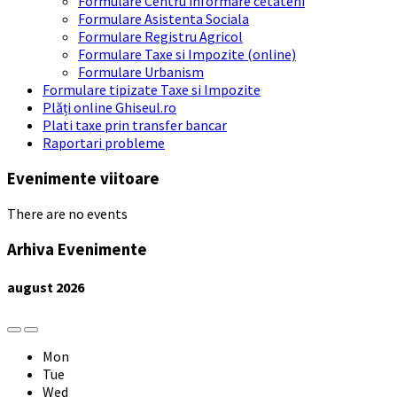
Formulare Centru informare cetateni
Formulare Asistenta Sociala
Formulare Registru Agricol
Formulare Taxe si Impozite (online)
Formulare Urbanism
Formulare tipizate Taxe si Impozite
Plăți online Ghiseul.ro
Plati taxe prin transfer bancar
Raportari probleme
Evenimente viitoare
There are no events
Arhiva Evenimente
august
2026
Previous
Next
Month
Month
Mon
Tue
Wed