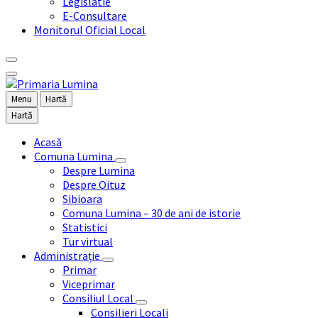
Legislatie
E-Consultare
Monitorul Oficial Local
Menu
Hartă
Hartă
Acasă
Comuna Lumina
Despre Lumina
Despre Oituz
Sibioara
Comuna Lumina – 30 de ani de istorie
Statistici
Tur virtual
Administrație
Primar
Viceprimar
Consiliul Local
Consilieri Locali