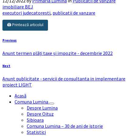
12/12/2022
by
Primaria Lumina
in
Publicatii de vanzare
imobiliare BEJ
executori judecatoresti
,
publicatii de vanzare
🖨️ Printează articolul
Previous
Anunt termen plăți taxe și impozite - decembrie 2022
Next
Anunt publicitate - servicii de consultanta in implementare
proiect LIGHT
Acasă
Comuna Lumina
Despre Lumina
Despre Oituz
Sibioara
Comuna Lumina – 30 de ani de istorie
Statistici