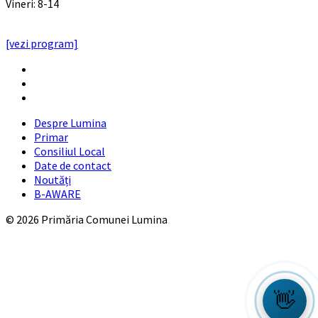
Vineri: 8-14
PROGRAMUL CU PUBLICUL
[vezi program]
Email
Facebook
YouTube
Despre Lumina
Primar
Consiliul Local
Date de contact
Noutăți
B-AWARE
© 2026 Primăria Comunei Lumina
👋