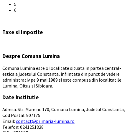
5
6
Back
to
Taxe si impozite
calendar
days
Despre Comuna Lumina
Comuna Lumina este o localitate situata in partea central-
estica a judetului Constanta, infiintata din punct de vedere
administrativ pe 9 mai 1989 si este compusa din localitatile
Lumina, Oituz si Sibioara.
Date institutie
Adresa: Str. Mare nr. 170, Comuna Lumina, Judetul Constanta,
Cod Postal: 907175
Email:
contact@primaria-lumina.ro
Telefon: 0241251828