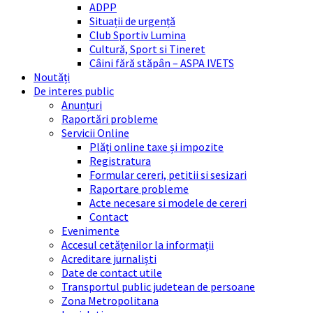
ADPP
Situații de urgență
Club Sportiv Lumina
Cultură, Sport si Tineret
Câini fără stăpân – ASPA IVETS
Noutăți
De interes public
Anunțuri
Raportări probleme
Servicii Online
Plăți online taxe și impozite
Registratura
Formular cereri, petitii si sesizari
Raportare probleme
Acte necesare si modele de cereri
Contact
Evenimente
Accesul cetățenilor la informații
Acreditare jurnaliști
Date de contact utile
Transportul public judetean de persoane
Zona Metropolitana