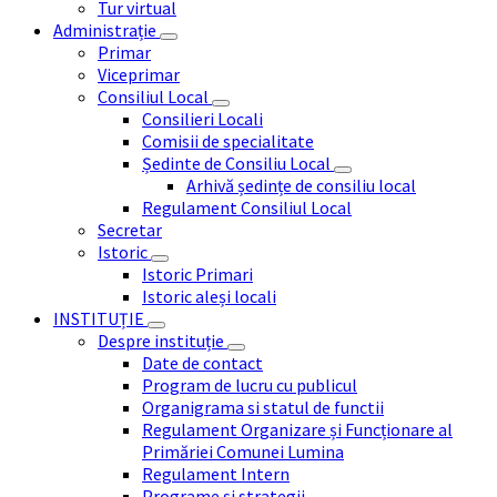
Tur virtual
Administrație
Primar
Viceprimar
Consiliul Local
Consilieri Locali
Comisii de specialitate
Ședinte de Consiliu Local
Arhivă ședințe de consiliu local
Regulament Consiliul Local
Secretar
Istoric
Istoric Primari
Istoric aleși locali
INSTITUȚIE
Despre instituție
Date de contact
Program de lucru cu publicul
Organigrama si statul de functii
Regulament Organizare și Funcționare al
Primăriei Comunei Lumina
Regulament Intern
Programe și strategii