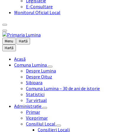
Legislatie
E-Consultare
Monitorul Oficial Local
Menu
Hartă
Hartă
Acasă
Comuna Lumina
Despre Lumina
Despre Oituz
Sibioara
Comuna Lumina – 30 de ani de istorie
Statistici
Tur virtual
Administrație
Primar
Viceprimar
Consiliul Local
Consilieri Locali