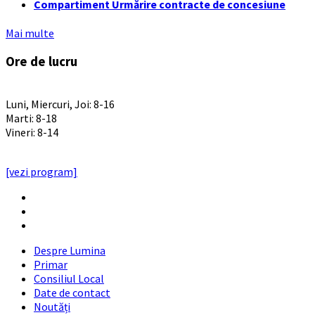
Compartiment Urmărire contracte de concesiune
Mai multe
Ore de lucru
PROGRAM INSTITUTIE
Luni, Miercuri, Joi: 8-16
Marti: 8-18
Vineri: 8-14
PROGRAMUL CU PUBLICUL
[vezi program]
Email
Facebook
YouTube
Despre Lumina
Primar
Consiliul Local
Date de contact
Noutăți