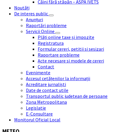
Câini fără stăpân – ASPA IVETS
Noutăți
De interes public
Anunțuri
Raportări probleme
Servicii Online
Plăți online taxe și impozite
Registratura
Formular cereri, petitii si sesizari
Raportare probleme
Acte necesare si modele de cereri
Contact
Evenimente
Accesul cetățenilor la informații
Acreditare jurnaliști
Date de contact utile
Transportul public judetean de persoane
Zona Metropolitana
Legislatie
E-Consultare
Monitorul Oficial Local
METEO