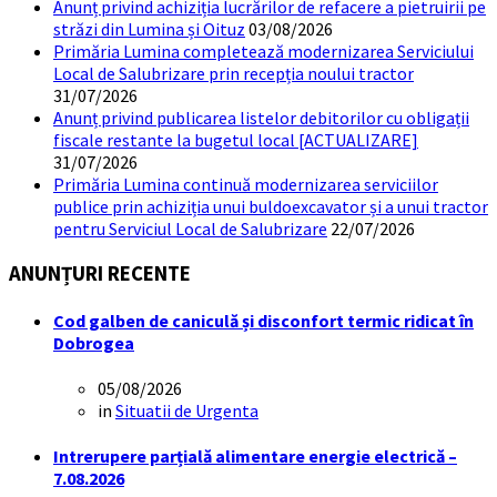
Anunț privind achiziția lucrărilor de refacere a pietruirii pe
străzi din Lumina și Oituz
03/08/2026
Primăria Lumina completează modernizarea Serviciului
Local de Salubrizare prin recepția noului tractor
31/07/2026
Anunț privind publicarea listelor debitorilor cu obligații
fiscale restante la bugetul local [ACTUALIZARE]
31/07/2026
Primăria Lumina continuă modernizarea serviciilor
publice prin achiziția unui buldoexcavator și a unui tractor
pentru Serviciul Local de Salubrizare
22/07/2026
ANUNȚURI RECENTE
Cod galben de caniculă și disconfort termic ridicat în
Dobrogea
05/08/2026
in
Situatii de Urgenta
Intrerupere parțială alimentare energie electrică –
7.08.2026