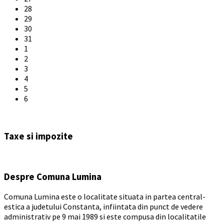
28
29
30
31
1
2
3
4
5
6
Back
to
Taxe si impozite
calendar
days
Despre Comuna Lumina
Comuna Lumina este o localitate situata in partea central-
estica a judetului Constanta, infiintata din punct de vedere
administrativ pe 9 mai 1989 si este compusa din localitatile