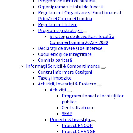
Program de lucru cu publicul
Organigrama si statul de functii
Regulament Organizare și Funcționare al
Primăriei Comunei Lumina
Regulament Intern
Programe și strategii
Strategia de dezvoltare locală a
Comunei Lumina 2023 – 2030
Declarații de avere și de interese
Codul etic și de integritate
Comisia paritară
Informații Servicii & Compartimente
Centru Informare Cetățeni
Taxe și Impozite
Achiziții, Investiții & Proiecte
Achiziții
Programul anual al achizițiilor
publice
Centralizatoare
SEAP
Proiecte & Investiții
Proiect ENCOP
Proiect CHANGE