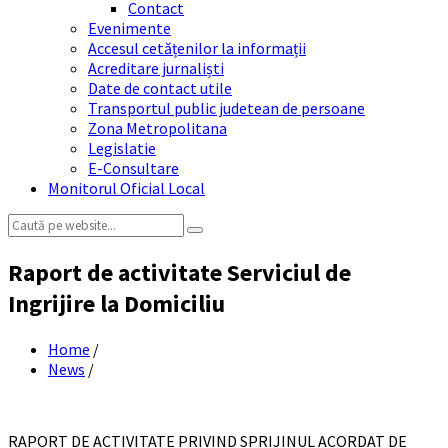
Contact
Evenimente
Accesul cetățenilor la informații
Acreditare jurnaliști
Date de contact utile
Transportul public judetean de persoane
Zona Metropolitana
Legislatie
E-Consultare
Monitorul Oficial Local
Search:
Raport de activitate Serviciul de
Ingrijire la Domiciliu
Home
/
News
/
RAPORT DE ACTIVITATE PRIVIND SPRIJINUL ACORDAT DE