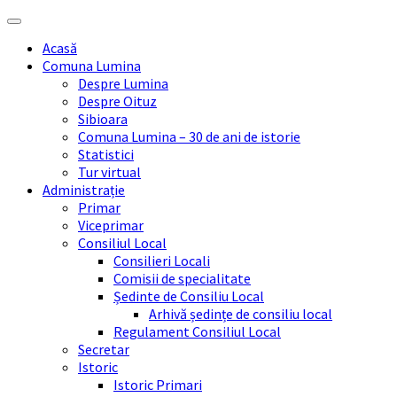
Skip
Skip
Skip
Skip
to
to
to
to
Acasă
content
left
right
footer
Comuna Lumina
sidebar
sidebar
Despre Lumina
Despre Oituz
Sibioara
Comuna Lumina – 30 de ani de istorie
Statistici
Tur virtual
Administrație
Primar
Viceprimar
Consiliul Local
Consilieri Locali
Comisii de specialitate
Ședinte de Consiliu Local
Arhivă ședințe de consiliu local
Regulament Consiliul Local
Secretar
Istoric
Istoric Primari