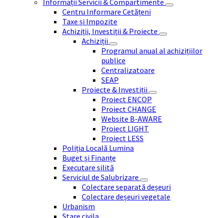
Informații Servicii & Compartimente
Centru Informare Cetățeni
Taxe și Impozite
Achiziții, Investiții & Proiecte
Achiziții
Programul anual al achizițiilor
publice
Centralizatoare
SEAP
Proiecte & Investiții
Proiect ENCOP
Proiect CHANGE
Website B-AWARE
Proiect LIGHT
Proiect LESS
Poliția Locală Lumina
Buget și Finanțe
Executare silită
Serviciul de Salubrizare
Colectare separată deșeuri
Colectare deșeuri vegetale
Urbanism
Stare civila