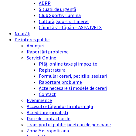
ADPP
Situații de urgență
Club Sportiv Lumina
Cultură, Sport si Tineret
Câini fără stăpân – ASPA IVETS
Noutăți
De interes public
Anunțuri
Raportări probleme
Servicii Online
Plăți online taxe și impozite
Registratura
Formular cereri, petitii si sesizari
Raportare probleme
Acte necesare si modele de cereri
Contact
Evenimente
Accesul cetățenilor la informații
Acreditare jurnaliști
Date de contact utile
Transportul public judetean de persoane
Zona Metropolitana