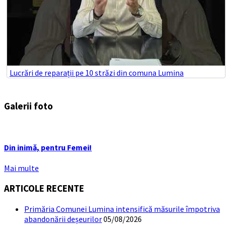
Lucrări de reparații pe 10 străzi din comuna Lumina
Galerii foto
Din inimă, pentru Femei!
Mai multe
ARTICOLE RECENTE
Primăria Comunei Lumina intensifică măsurile împotriva
abandonării deșeurilor
05/08/2026