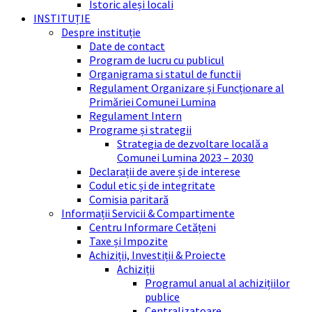
Istoric aleși locali
INSTITUȚIE
Despre instituție
Date de contact
Program de lucru cu publicul
Organigrama si statul de functii
Regulament Organizare și Funcționare al
Primăriei Comunei Lumina
Regulament Intern
Programe și strategii
Strategia de dezvoltare locală a
Comunei Lumina 2023 – 2030
Declarații de avere și de interese
Codul etic și de integritate
Comisia paritară
Informații Servicii & Compartimente
Centru Informare Cetățeni
Taxe și Impozite
Achiziții, Investiții & Proiecte
Achiziții
Programul anual al achizițiilor
publice
Centralizatoare