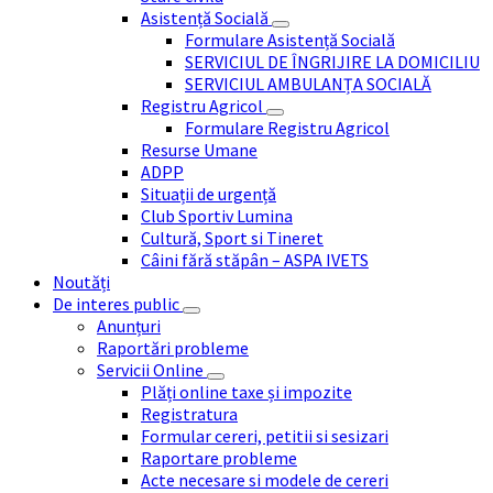
Asistență Socială
Formulare Asistență Socială
SERVICIUL DE ÎNGRIJIRE LA DOMICILIU
SERVICIUL AMBULANȚA SOCIALĂ
Registru Agricol
Formulare Registru Agricol
Resurse Umane
ADPP
Situații de urgență
Club Sportiv Lumina
Cultură, Sport si Tineret
Câini fără stăpân – ASPA IVETS
Noutăți
De interes public
Anunțuri
Raportări probleme
Servicii Online
Plăți online taxe și impozite
Registratura
Formular cereri, petitii si sesizari
Raportare probleme
Acte necesare si modele de cereri