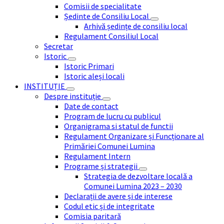
Comisii de specialitate
Ședinte de Consiliu Local
Arhivă ședințe de consiliu local
Regulament Consiliul Local
Secretar
Istoric
Istoric Primari
Istoric aleși locali
INSTITUȚIE
Despre instituție
Date de contact
Program de lucru cu publicul
Organigrama si statul de functii
Regulament Organizare și Funcționare al
Primăriei Comunei Lumina
Regulament Intern
Programe și strategii
Strategia de dezvoltare locală a
Comunei Lumina 2023 – 2030
Declarații de avere și de interese
Codul etic și de integritate
Comisia paritară