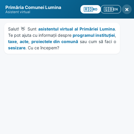
Skip
Skip
Skip
Skip
to
to
to
to
Primăria Comunei Lumina
×
🇬🇧
content
left
right
footer
🇷🇴
EN
RO
Asistent virtual
sidebar
sidebar
MENU
Salut! 👋 Sunt 
asistentul virtual al Primăriei Lumina
. 
Te pot ajuta cu informații despre 
programul instituției
, 
taxe
, 
acte
, 
proiectele din comună
 sau cum să faci o 
sesizare
. Cu ce începem?
Se asfaltează strada
Decebal din comuna
Lumina
Home
News
/
Continuă lucrările de modernizare pe străzile pentru