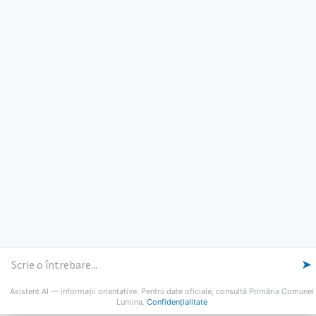
PROGRAM INSTITUTIE
Luni, Miercuri, Joi: 8-16
Marti: 8-18
Vineri: 8-14
PROGRAMUL CU PUBLICUL
[vezi program]
Email
Facebook
YouTube
Despre Lumina
Primar
Consiliul Local
Date de contact
Noutăți
B-AWARE
© 2026 Primăria Comunei Lumina
➤
Asistent AI — informații orientative. Pentru date oficiale, consultă Primăria Comunei
Lumina.
Confidențialitate