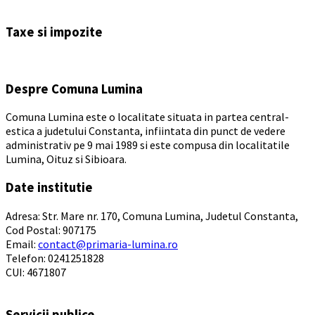
Back
to
Taxe si impozite
calendar
days
Despre Comuna Lumina
Comuna Lumina este o localitate situata in partea central-
estica a judetului Constanta, infiintata din punct de vedere
administrativ pe 9 mai 1989 si este compusa din localitatile
Lumina, Oituz si Sibioara.
Date institutie
Adresa: Str. Mare nr. 170, Comuna Lumina, Judetul Constanta,
Cod Postal: 907175
Email:
contact@primaria-lumina.ro
Telefon: 0241251828
CUI: 4671807
Servicii publice