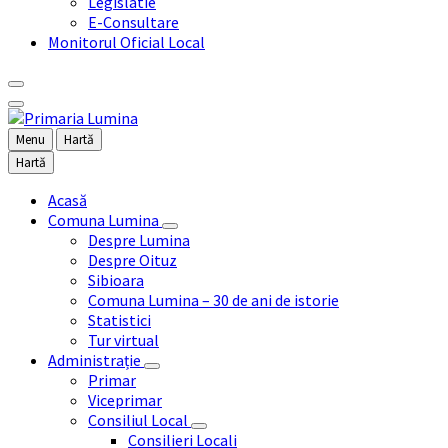
Legislatie
E-Consultare
Monitorul Oficial Local
Menu
Hartă
Hartă
Acasă
Comuna Lumina
Despre Lumina
Despre Oituz
Sibioara
Comuna Lumina – 30 de ani de istorie
Statistici
Tur virtual
Administrație
Primar
Viceprimar
Consiliul Local
Consilieri Locali