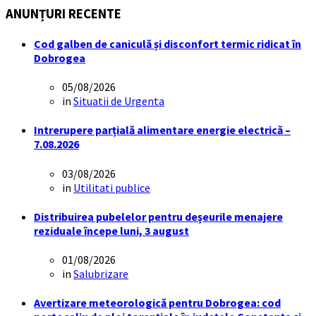
ANUNȚURI RECENTE
Cod galben de caniculă și disconfort termic ridicat în
Dobrogea
05/08/2026
in
Situatii de Urgenta
Intrerupere parțială alimentare energie electrică –
7.08.2026
03/08/2026
in
Utilitati publice
Distribuirea pubelelor pentru deșeurile menajere
reziduale începe luni, 3 august
01/08/2026
in
Salubrizare
Avertizare meteorologică pentru Dobrogea: cod