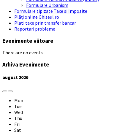
Formulare Urbanism
Formulare tipizate Taxe si Impozite
Plăți online Ghiseul.ro
Plati taxe prin transfer bancar
Raportari probleme
Evenimente viitoare
There are no events
Arhiva Evenimente
august
2026
Previous
Next
Month
Month
Mon
Tue
Wed
Thu
Fri
Sat