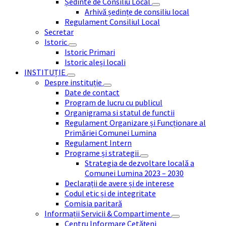
Ședinte de Consiliu Local
Arhivă ședințe de consiliu local
Regulament Consiliul Local
Secretar
Istoric
Istoric Primari
Istoric aleși locali
INSTITUȚIE
Despre instituție
Date de contact
Program de lucru cu publicul
Organigrama si statul de functii
Regulament Organizare și Funcționare al
Primăriei Comunei Lumina
Regulament Intern
Programe și strategii
Strategia de dezvoltare locală a
Comunei Lumina 2023 – 2030
Declarații de avere și de interese
Codul etic și de integritate
Comisia paritară
Informații Servicii & Compartimente
Centru Informare Cetățeni