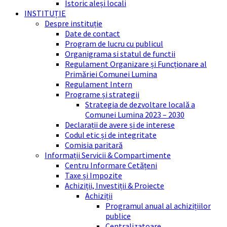
Istoric aleși locali
INSTITUȚIE
Despre instituție
Date de contact
Program de lucru cu publicul
Organigrama si statul de functii
Regulament Organizare și Funcționare al
Primăriei Comunei Lumina
Regulament Intern
Programe și strategii
Strategia de dezvoltare locală a
Comunei Lumina 2023 – 2030
Declarații de avere și de interese
Codul etic și de integritate
Comisia paritară
Informații Servicii & Compartimente
Centru Informare Cetățeni
Taxe și Impozite
Achiziții, Investiții & Proiecte
Achiziții
Programul anual al achizițiilor
publice
Centralizatoare