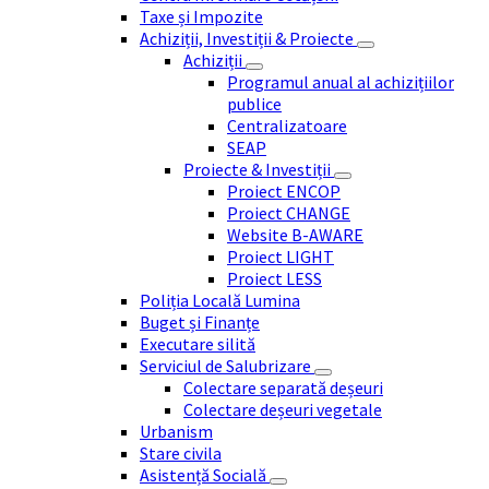
Taxe și Impozite
Achiziții, Investiții & Proiecte
Achiziții
Programul anual al achizițiilor
publice
Centralizatoare
SEAP
Proiecte & Investiții
Proiect ENCOP
Proiect CHANGE
Website B-AWARE
Proiect LIGHT
Proiect LESS
Poliția Locală Lumina
Buget și Finanțe
Executare silită
Serviciul de Salubrizare
Colectare separată deșeuri
Colectare deșeuri vegetale
Urbanism
Stare civila
Asistență Socială