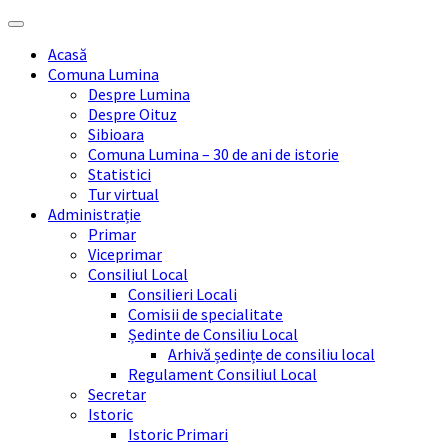
Skip
Skip
Skip
Skip
to
to
to
to
Acasă
content
left
right
footer
Comuna Lumina
sidebar
sidebar
Despre Lumina
Despre Oituz
Sibioara
Comuna Lumina – 30 de ani de istorie
Statistici
Tur virtual
Administrație
Primar
Viceprimar
Consiliul Local
Consilieri Locali
Comisii de specialitate
Ședinte de Consiliu Local
Arhivă ședințe de consiliu local
Regulament Consiliul Local
Secretar
Istoric
Istoric Primari