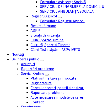
Formulare Asistență Socială
SERVICIUL DE ÎNGRIJIRE LA DOMICILIU
SERVICIUL AMBULANȚA SOCIALĂ
Registru Agricol
Formulare Registru Agricol
Resurse Umane
ADPP
Situații de urgență
Club Sportiv Lumina
Cultură, Sport si Tineret
Câini fără stăpân – ASPA IVETS
Noutăți
De interes public
Anunțuri
Raportări probleme
Servicii Online
Plăți online taxe și impozite
Registratura
Formular cereri, petitii si sesizari
Raportare probleme
Acte necesare si modele de cereri
Contact
Evenimente