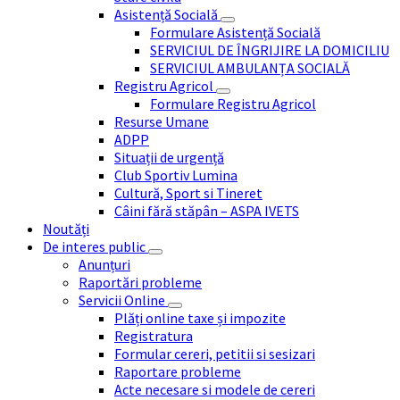
Asistență Socială
Formulare Asistență Socială
SERVICIUL DE ÎNGRIJIRE LA DOMICILIU
SERVICIUL AMBULANȚA SOCIALĂ
Registru Agricol
Formulare Registru Agricol
Resurse Umane
ADPP
Situații de urgență
Club Sportiv Lumina
Cultură, Sport si Tineret
Câini fără stăpân – ASPA IVETS
Noutăți
De interes public
Anunțuri
Raportări probleme
Servicii Online
Plăți online taxe și impozite
Registratura
Formular cereri, petitii si sesizari
Raportare probleme
Acte necesare si modele de cereri