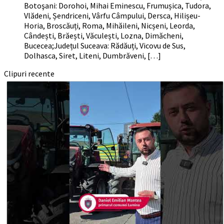
Botoşani: Dorohoi, Mihai Eminescu, Frumușica, Tudora,
Vlădeni, Șendriceni, Vârfu Câmpului, Dersca, Hilișeu-
Horia, Broscăuți, Roma, Mihăileni, Nicșeni, Leorda,
Cândești, Brăești, Văculești, Lozna, Dimăcheni,
Bucecea;Județul Suceava: Rădăuți, Vicovu de Sus,
Dolhasca, Siret, Liteni, Dumbrăveni, […]
Clipuri recente