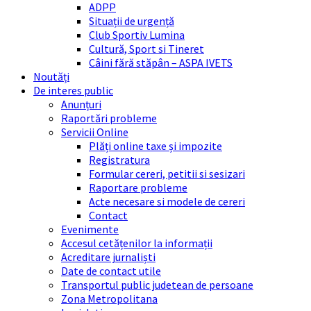
ADPP
Situații de urgență
Club Sportiv Lumina
Cultură, Sport si Tineret
Câini fără stăpân – ASPA IVETS
Noutăți
De interes public
Anunțuri
Raportări probleme
Servicii Online
Plăți online taxe și impozite
Registratura
Formular cereri, petitii si sesizari
Raportare probleme
Acte necesare si modele de cereri
Contact
Evenimente
Accesul cetățenilor la informații
Acreditare jurnaliști
Date de contact utile
Transportul public judetean de persoane
Zona Metropolitana