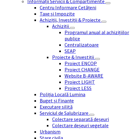
Informații Servicii & Compartimente
Centru Informare Cetățeni
Taxe și Impozite
Achiziții, Investiții & Proiecte
Achiziții
Programul anual al achizițiilor
publice
Centralizatoare
SEAP
Proiecte & Investiții
Proiect ENCOP
Proiect CHANGE
Website B-AWARE
Proiect LIGHT
Proiect LESS
Poliția Locală Lumina
Buget și Finanțe
Executare silită
Serviciul de Salubrizare
Colectare separată deșeuri
Colectare deșeuri vegetale
Urbanism
Stare civila