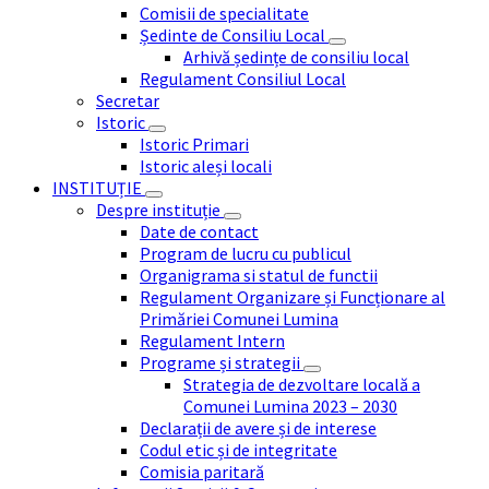
Comisii de specialitate
Ședinte de Consiliu Local
Arhivă ședințe de consiliu local
Regulament Consiliul Local
Secretar
Istoric
Istoric Primari
Istoric aleși locali
INSTITUȚIE
Despre instituție
Date de contact
Program de lucru cu publicul
Organigrama si statul de functii
Regulament Organizare și Funcționare al
Primăriei Comunei Lumina
Regulament Intern
Programe și strategii
Strategia de dezvoltare locală a
Comunei Lumina 2023 – 2030
Declarații de avere și de interese
Codul etic și de integritate
Comisia paritară