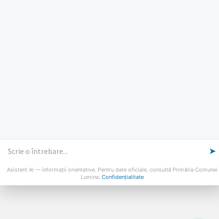
Marti: 8-18
Vineri: 8-14
PROGRAMUL CU PUBLICUL
[vezi program]
Email
Facebook
YouTube
Despre Lumina
Primar
Consiliul Local
Date de contact
Noutăți
B-AWARE
© 2026 Primăria Comunei Lumina