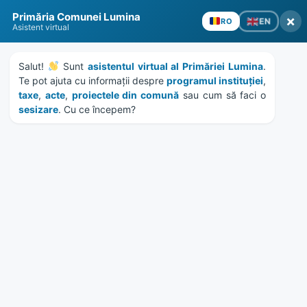
Skip
Skip
Skip
Skip
to
to
to
to
content
left
right
footer
sidebar
sidebar
Primăria Comunei Lumina
×
EN
RO
Asistent virtual
Salut! 
 Sunt 
asistentul virtual al Primăriei Lumina
. 
Te pot ajuta cu informații despre 
programul instituției
, 
taxe
, 
acte
, 
proiectele din comună
 sau cum să faci o 
MENU
sesizare
. Cu ce începem?
Etichetă:
club de sah
Home
News
/