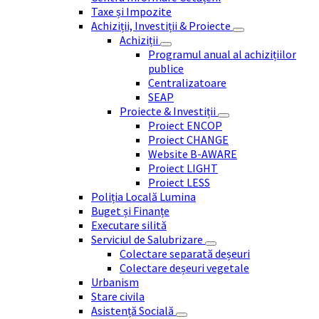
Taxe și Impozite
Achiziții, Investiții & Proiecte
Achiziții
Programul anual al achizițiilor
publice
Centralizatoare
SEAP
Proiecte & Investiții
Proiect ENCOP
Proiect CHANGE
Website B-AWARE
Proiect LIGHT
Proiect LESS
Poliția Locală Lumina
Buget și Finanțe
Executare silită
Serviciul de Salubrizare
Colectare separată deșeuri
Colectare deșeuri vegetale
Urbanism
Stare civila
Asistență Socială