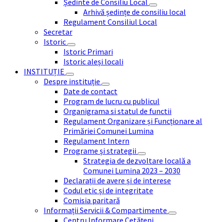
Ședinte de Consiliu Local
Arhivă ședințe de consiliu local
Regulament Consiliul Local
Secretar
Istoric
Istoric Primari
Istoric aleși locali
INSTITUȚIE
Despre instituție
Date de contact
Program de lucru cu publicul
Organigrama si statul de functii
Regulament Organizare și Funcționare al
Primăriei Comunei Lumina
Regulament Intern
Programe și strategii
Strategia de dezvoltare locală a
Comunei Lumina 2023 – 2030
Declarații de avere și de interese
Codul etic și de integritate
Comisia paritară
Informații Servicii & Compartimente
Centru Informare Cetățeni