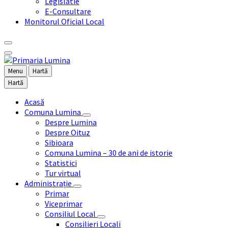
Legislatie
E-Consultare
Monitorul Oficial Local
Menu
Hartă
Hartă
Acasă
Comuna Lumina
Despre Lumina
Despre Oituz
Sibioara
Comuna Lumina – 30 de ani de istorie
Statistici
Tur virtual
Administrație
Primar
Viceprimar
Consiliul Local
Consilieri Locali