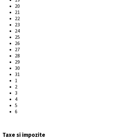
20
21
22
23
24
25
26
27
28
29
30
31
1
2
3
4
5
6
Back
to
Taxe si impozite
calendar