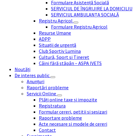
Formulare Asistență Socială
SERVICIUL DE ÎNGRIJIRE LA DOMICILIU
SERVICIUL AMBULANȚA SOCIALĂ
Registru Agricol
Formulare Registru Agricol
Resurse Umane
ADPP
Situații de urgență
Club Sportiv Lumina
Cultură, Sport si Tineret
Câini fără stăpân – ASPA IVETS
Noutăți
De interes public
Anunțuri
Raportări probleme
Servicii Online
Plăți online taxe și impozite
Registratura
Formular cereri, petitii si sesizari
Raportare probleme
Acte necesare si modele de cereri
Contact
Evenimente