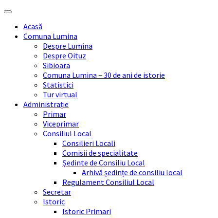
Skip
Skip
Skip
Skip
to
to
to
to
Acasă
content
left
right
footer
Comuna Lumina
sidebar
sidebar
Despre Lumina
Despre Oituz
Sibioara
Comuna Lumina – 30 de ani de istorie
Statistici
Tur virtual
Administrație
Primar
Viceprimar
Consiliul Local
Consilieri Locali
Comisii de specialitate
Ședinte de Consiliu Local
Arhivă ședințe de consiliu local
Regulament Consiliul Local
Secretar
Istoric
Istoric Primari