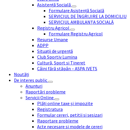
Asistență Socială
Formulare Asistență Socială
SERVICIUL DE ÎNGRIJIRE LA DOMICILIU
SERVICIUL AMBULANȚA SOCIALĂ
Registru Agricol
Formulare Registru Agricol
Resurse Umane
ADPP
Situații de urgență
Club Sportiv Lumina
Cultură, Sport si Tineret
Câini fără stăpân – ASPA IVETS
Noutăți
De interes public
Anunțuri
Raportări probleme
Servicii Online
Plăți online taxe și impozite
Registratura
Formular cereri, petitii si sesizari
Raportare probleme
Acte necesare si modele de cereri