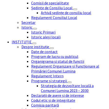
Comisii de specialitate
Ședinte de Consiliu Local
Arhivă ședințe de consiliu local
Regulament Consiliul Local
Secretar
Istoric
Istoric Primari
Istoric aleși locali
INSTITUȚIE
Despre instituție
Date de contact
Program de lucru cu publicul
Organigrama si statul de functii
Regulament Organizare și Funcționare al
Primăriei Comunei Lumina
Regulament Intern
Programe și strategii
Strategia de dezvoltare locală a
Comunei Lumina 2023 – 2030
Declarații de avere și de interese
Codul etic și de integritate
Comisia paritară