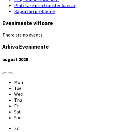
Plati taxe prin transfer bancar
Raportari probleme
Evenimente viitoare
There are no events
Arhiva Evenimente
august
2026
Previous
Next
Month
Month
Mon
Tue
Wed
Thu
Fri
Sat
Sun
Skip
27