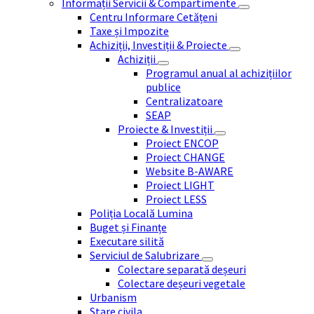
Informații Servicii & Compartimente
Centru Informare Cetățeni
Taxe și Impozite
Achiziții, Investiții & Proiecte
Achiziții
Programul anual al achizițiilor
publice
Centralizatoare
SEAP
Proiecte & Investiții
Proiect ENCOP
Proiect CHANGE
Website B-AWARE
Proiect LIGHT
Proiect LESS
Poliția Locală Lumina
Buget și Finanțe
Executare silită
Serviciul de Salubrizare
Colectare separată deșeuri
Colectare deșeuri vegetale
Urbanism
Stare civila