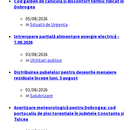
Cod galben de caniculă și disconfort termic ridicat în
Dobrogea
05/08/2026
in
Situatii de Urgenta
Intrerupere parțială alimentare energie electrică –
7.08.2026
03/08/2026
in
Utilitati publice
Distribuirea pubelelor pentru deșeurile menajere
reziduale începe luni, 3 august
01/08/2026
in
Salubrizare
Avertizare meteorologică pentru Dobrogea: cod
portocaliu de ploi torențiale în județele Constanța și
Tulcea