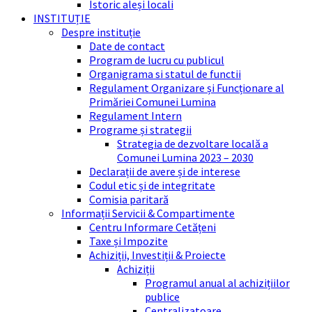
Istoric aleși locali
INSTITUȚIE
Despre instituție
Date de contact
Program de lucru cu publicul
Organigrama si statul de functii
Regulament Organizare și Funcționare al
Primăriei Comunei Lumina
Regulament Intern
Programe și strategii
Strategia de dezvoltare locală a
Comunei Lumina 2023 – 2030
Declarații de avere și de interese
Codul etic și de integritate
Comisia paritară
Informații Servicii & Compartimente
Centru Informare Cetățeni
Taxe și Impozite
Achiziții, Investiții & Proiecte
Achiziții
Programul anual al achizițiilor
publice
Centralizatoare