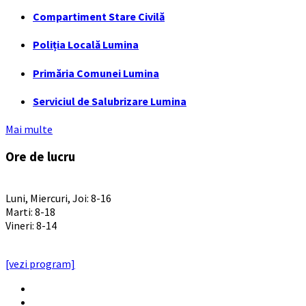
Compartiment Stare Civilă
Poliția Locală Lumina
Primăria Comunei Lumina
Serviciul de Salubrizare Lumina
Mai multe
Ore de lucru
PROGRAM INSTITUTIE
Luni, Miercuri, Joi: 8-16
Marti: 8-18
Vineri: 8-14
PROGRAMUL CU PUBLICUL
[vezi program]
Email
Facebook