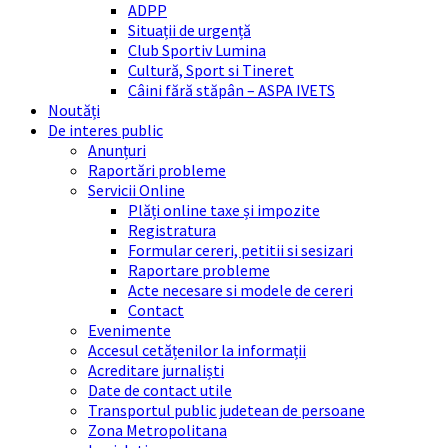
ADPP
Situații de urgență
Club Sportiv Lumina
Cultură, Sport si Tineret
Câini fără stăpân – ASPA IVETS
Noutăți
De interes public
Anunțuri
Raportări probleme
Servicii Online
Plăți online taxe și impozite
Registratura
Formular cereri, petitii si sesizari
Raportare probleme
Acte necesare si modele de cereri
Contact
Evenimente
Accesul cetățenilor la informații
Acreditare jurnaliști
Date de contact utile
Transportul public judetean de persoane
Zona Metropolitana