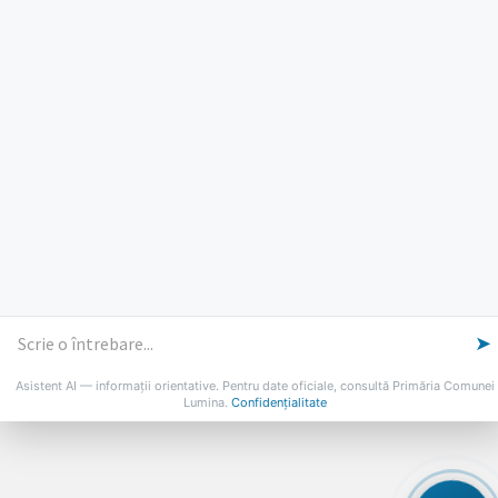
Marti: 8-18
Vineri: 8-14
PROGRAMUL CU PUBLICUL
[vezi program]
Email
Facebook
YouTube
Despre Lumina
Primar
Consiliul Local
Date de contact
Noutăți
B-AWARE
© 2026 Primăria Comunei Lumina
➤
Asistent AI — informații orientative. Pentru date oficiale, consultă Primăria Comunei
Lumina.
Confidențialitate