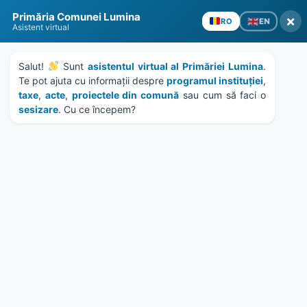
Skip
Skip
Skip
Skip
to
to
to
to
Primăria Comunei Lumina
×
EN
RO
content
left
right
footer
Asistent virtual
sidebar
sidebar
Salut! 
 Sunt 
asistentul virtual al Primăriei Lumina
. 
Te pot ajuta cu informații despre 
programul instituției
, 
taxe
, 
acte
, 
proiectele din comună
 sau cum să faci o 
sesizare
. Cu ce începem?
MENU
Etichetă:
TAXE IMPOZITE
Home
News
/