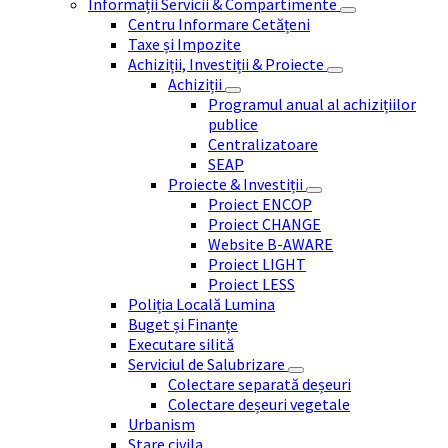
Informații Servicii & Compartimente
Centru Informare Cetățeni
Taxe și Impozite
Achiziții, Investiții & Proiecte
Achiziții
Programul anual al achizițiilor
publice
Centralizatoare
SEAP
Proiecte & Investiții
Proiect ENCOP
Proiect CHANGE
Website B-AWARE
Proiect LIGHT
Proiect LESS
Poliția Locală Lumina
Buget și Finanțe
Executare silită
Serviciul de Salubrizare
Colectare separată deșeuri
Colectare deșeuri vegetale
Urbanism
Stare civila