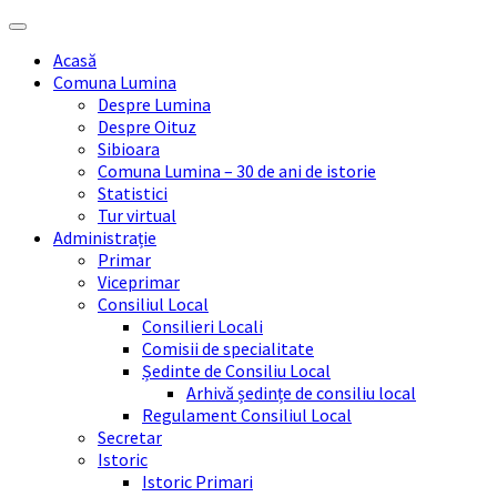
Skip
Skip
Skip
Skip
to
to
to
to
Acasă
content
left
right
footer
Comuna Lumina
sidebar
sidebar
Despre Lumina
Despre Oituz
Sibioara
Comuna Lumina – 30 de ani de istorie
Statistici
Tur virtual
Administrație
Primar
Viceprimar
Consiliul Local
Consilieri Locali
Comisii de specialitate
Ședinte de Consiliu Local
Arhivă ședințe de consiliu local
Regulament Consiliul Local
Secretar
Istoric
Istoric Primari