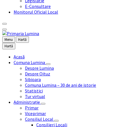
Legislatie
E-Consultare
Monitorul Oficial Local
Menu
Hartă
Hartă
Acasă
Comuna Lumina
Despre Lumina
Despre Oituz
Sibioara
Comuna Lumina – 30 de ani de istorie
Statistici
Tur virtual
Administrație
Primar
Viceprimar
Consiliul Local
Consilieri Locali