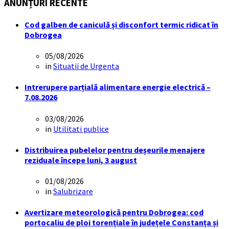
ANUNȚURI RECENTE
Cod galben de caniculă și disconfort termic ridicat în
Dobrogea
05/08/2026
in
Situatii de Urgenta
Intrerupere parțială alimentare energie electrică –
7.08.2026
03/08/2026
in
Utilitati publice
Distribuirea pubelelor pentru deșeurile menajere
reziduale începe luni, 3 august
01/08/2026
in
Salubrizare
Avertizare meteorologică pentru Dobrogea: cod
portocaliu de ploi torențiale în județele Constanța și