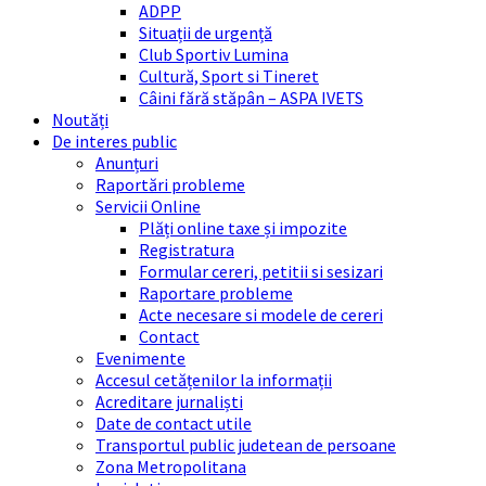
ADPP
Situații de urgență
Club Sportiv Lumina
Cultură, Sport si Tineret
Câini fără stăpân – ASPA IVETS
Noutăți
De interes public
Anunțuri
Raportări probleme
Servicii Online
Plăți online taxe și impozite
Registratura
Formular cereri, petitii si sesizari
Raportare probleme
Acte necesare si modele de cereri
Contact
Evenimente
Accesul cetățenilor la informații
Acreditare jurnaliști
Date de contact utile
Transportul public judetean de persoane
Zona Metropolitana