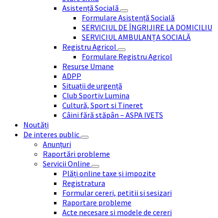
Asistență Socială
Formulare Asistență Socială
SERVICIUL DE ÎNGRIJIRE LA DOMICILIU
SERVICIUL AMBULANȚA SOCIALĂ
Registru Agricol
Formulare Registru Agricol
Resurse Umane
ADPP
Situații de urgență
Club Sportiv Lumina
Cultură, Sport si Tineret
Câini fără stăpân – ASPA IVETS
Noutăți
De interes public
Anunțuri
Raportări probleme
Servicii Online
Plăți online taxe și impozite
Registratura
Formular cereri, petitii si sesizari
Raportare probleme
Acte necesare si modele de cereri