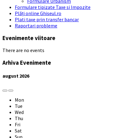
Formulare Urbanism
Formulare tipizate Taxe si Impozite
Plăți online Ghiseul.ro
Plati taxe prin transfer bancar
Raportari probleme
Evenimente viitoare
There are no events
Arhiva Evenimente
august
2026
Previous
Next
Month
Month
Mon
Tue
Wed
Thu
Fri
Sat
Sun