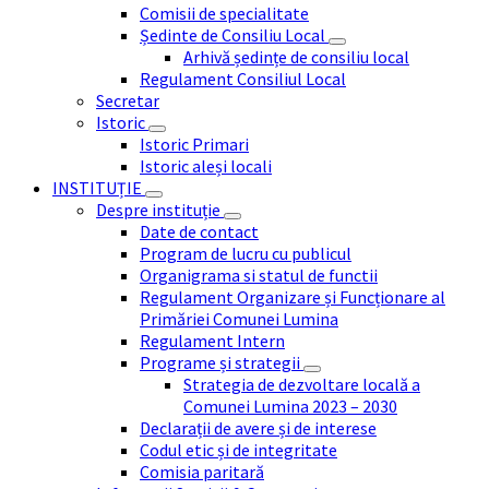
Comisii de specialitate
Ședinte de Consiliu Local
Arhivă ședințe de consiliu local
Regulament Consiliul Local
Secretar
Istoric
Istoric Primari
Istoric aleși locali
INSTITUȚIE
Despre instituție
Date de contact
Program de lucru cu publicul
Organigrama si statul de functii
Regulament Organizare și Funcționare al
Primăriei Comunei Lumina
Regulament Intern
Programe și strategii
Strategia de dezvoltare locală a
Comunei Lumina 2023 – 2030
Declarații de avere și de interese
Codul etic și de integritate
Comisia paritară