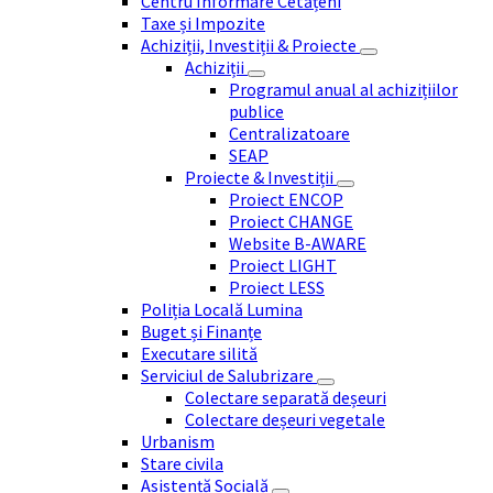
Centru Informare Cetățeni
Taxe și Impozite
Achiziții, Investiții & Proiecte
Achiziții
Programul anual al achizițiilor
publice
Centralizatoare
SEAP
Proiecte & Investiții
Proiect ENCOP
Proiect CHANGE
Website B-AWARE
Proiect LIGHT
Proiect LESS
Poliția Locală Lumina
Buget și Finanțe
Executare silită
Serviciul de Salubrizare
Colectare separată deșeuri
Colectare deșeuri vegetale
Urbanism
Stare civila
Asistență Socială