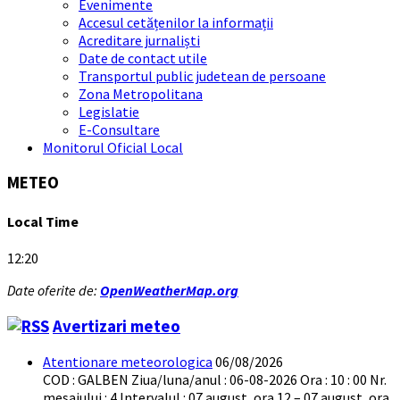
Evenimente
Accesul cetățenilor la informații
Acreditare jurnaliști
Date de contact utile
Transportul public judetean de persoane
Zona Metropolitana
Legislatie
E-Consultare
Monitorul Oficial Local
METEO
Local Time
12:20
Date oferite de:
OpenWeatherMap.org
Avertizari meteo
Atentionare meteorologica
06/08/2026
COD : GALBEN Ziua/luna/anul : 06-08-2026 Ora : 10 : 00 Nr.
mesajului : 4 Intervalul : 07 august, ora 12 – 07 august, ora