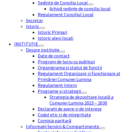
Ședinte de Consiliu Local
Arhivă ședințe de consiliu local
Regulament Consiliul Local
Secretar
Istoric
Istoric Primari
Istoric aleși locali
INSTITUȚIE
Despre instituție
Date de contact
Program de lucru cu publicul
Organigrama si statul de functii
Regulament Organizare și Funcționare al
Primăriei Comunei Lumina
Regulament Intern
Programe și strategii
Strategia de dezvoltare locală a
Comunei Lumina 2023 – 2030
Declarații de avere și de interese
Codul etic și de integritate
Comisia paritară
Informații Servicii & Compartimente