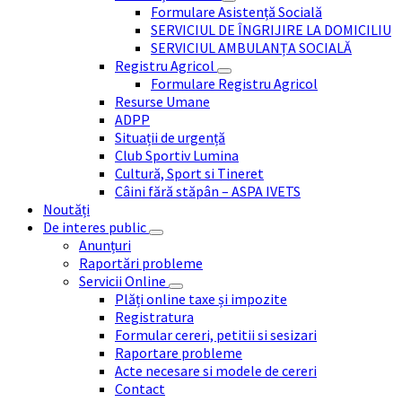
Formulare Asistență Socială
SERVICIUL DE ÎNGRIJIRE LA DOMICILIU
SERVICIUL AMBULANȚA SOCIALĂ
Registru Agricol
Formulare Registru Agricol
Resurse Umane
ADPP
Situații de urgență
Club Sportiv Lumina
Cultură, Sport si Tineret
Câini fără stăpân – ASPA IVETS
Noutăți
De interes public
Anunțuri
Raportări probleme
Servicii Online
Plăți online taxe și impozite
Registratura
Formular cereri, petitii si sesizari
Raportare probleme
Acte necesare si modele de cereri
Contact