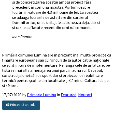
şi de concretizarea acestui amplu proiect fără
precedent în comuna noastră. Vorbim despre
lucrări în valoare de 4,3 milioane de lei. La acestea
se adauga lucrarile de asfaltare din cartierul
Domnitorilor, unde utilajele actioneaza deja, dar si
strazile asflatate recent din centrul comunei.
Ioan Roman
Primăria comunei Lumina are in prezent mai multe proiecte cu
finanțare europeană sau cu fonduri de la autoritățile naționale
ce sunt in curs de implementare. Pe lângă cele de asfaltare, pe
lista se mai afla amenajarea unui parc in zona str. Decebal,
construcția unei săli de sport dar și proiectul de reabilitare
termică pentru școlile din localitate și Căminul Cultural de pe
str.Mare .
17/07/2020
by
Primaria Lumina
in
Featured
,
Noutati
🖨️ Printează articolul