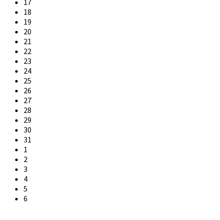
17
18
19
20
21
22
23
24
25
26
27
28
29
30
31
1
2
3
4
5
6
Back