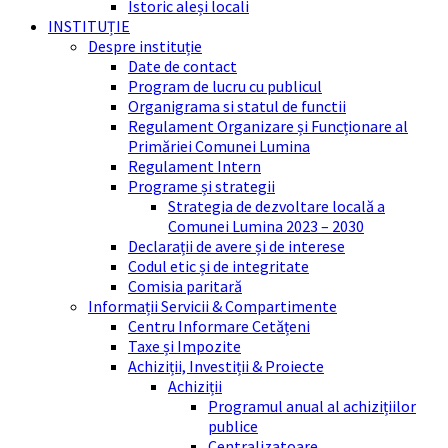
Istoric aleși locali
INSTITUȚIE
Despre instituție
Date de contact
Program de lucru cu publicul
Organigrama si statul de functii
Regulament Organizare și Funcționare al
Primăriei Comunei Lumina
Regulament Intern
Programe și strategii
Strategia de dezvoltare locală a
Comunei Lumina 2023 – 2030
Declarații de avere și de interese
Codul etic și de integritate
Comisia paritară
Informații Servicii & Compartimente
Centru Informare Cetățeni
Taxe și Impozite
Achiziții, Investiții & Proiecte
Achiziții
Programul anual al achizițiilor
publice
Centralizatoare