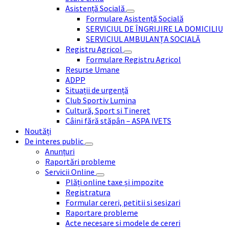
Asistență Socială
Formulare Asistență Socială
SERVICIUL DE ÎNGRIJIRE LA DOMICILIU
SERVICIUL AMBULANȚA SOCIALĂ
Registru Agricol
Formulare Registru Agricol
Resurse Umane
ADPP
Situații de urgență
Club Sportiv Lumina
Cultură, Sport si Tineret
Câini fără stăpân – ASPA IVETS
Noutăți
De interes public
Anunțuri
Raportări probleme
Servicii Online
Plăți online taxe și impozite
Registratura
Formular cereri, petitii si sesizari
Raportare probleme
Acte necesare si modele de cereri