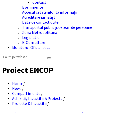
Contact
Evenimente
Accesul cetățenilor la informații
Acreditare jurnaliști
Date de contact utile
Transportul public judetean de persoane
Zona Metropolitana
Legislatie
E-Consultare
Monitorul Oficial Local
Search:
Proiect ENCOP
Home
/
News
/
Compartimente
/
Achizitii, Investitii & Proiecte
/
Proiecte & Investitii
/