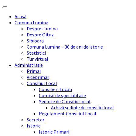
Skip
Skip
Skip
Skip
to
to
to
to
Acasă
content
left
right
footer
Comuna Lumina
sidebar
sidebar
Despre Lumina
Despre Oituz
Sibioara
Comuna Lumina – 30 de ani de istorie
Statistici
Tur virtual
Administrație
Primar
Viceprimar
Consiliul Local
Consilieri Locali
Comisii de specialitate
Ședinte de Consiliu Local
Arhivă ședințe de consiliu local
Regulament Consiliul Local
Secretar
Istoric
Istoric Primari