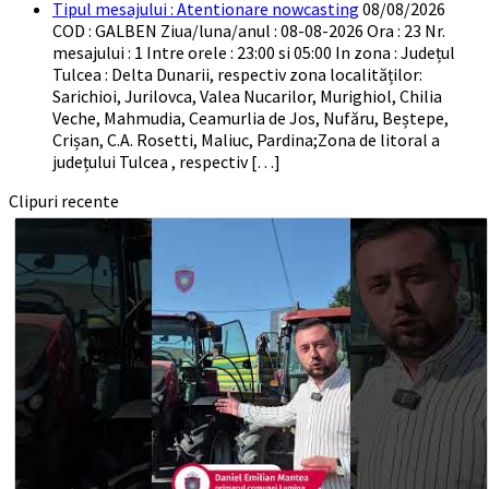
Tipul mesajului : Atentionare nowcasting
08/08/2026
COD : GALBEN Ziua/luna/anul : 08-08-2026 Ora : 23 Nr.
mesajului : 1 Intre orele : 23:00 si 05:00 In zona : Județul
Tulcea : Delta Dunarii, respectiv zona localităților:
Sarichioi, Jurilovca, Valea Nucarilor, Murighiol, Chilia
Veche, Mahmudia, Ceamurlia de Jos, Nufăru, Beștepe,
Crișan, C.A. Rosetti, Maliuc, Pardina;Zona de litoral a
județului Tulcea , respectiv […]
Clipuri recente