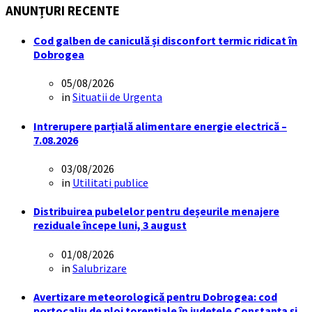
ANUNȚURI RECENTE
Cod galben de caniculă și disconfort termic ridicat în
Dobrogea
05/08/2026
in
Situatii de Urgenta
Intrerupere parțială alimentare energie electrică –
7.08.2026
03/08/2026
in
Utilitati publice
Distribuirea pubelelor pentru deșeurile menajere
reziduale începe luni, 3 august
01/08/2026
in
Salubrizare
Avertizare meteorologică pentru Dobrogea: cod
portocaliu de ploi torențiale în județele Constanța și