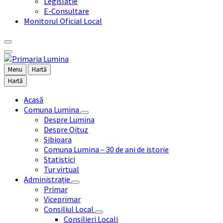
Legislatie
E-Consultare
Monitorul Oficial Local
Menu
Hartă
Hartă
Acasă
Comuna Lumina
Despre Lumina
Despre Oituz
Sibioara
Comuna Lumina – 30 de ani de istorie
Statistici
Tur virtual
Administrație
Primar
Viceprimar
Consiliul Local
Consilieri Locali