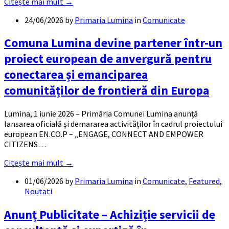
Citește mai mult →
24/06/2026
by
Primaria Lumina
in
Comunicate
Comuna Lumina devine partener într-un
proiect european de anvergură pentru
conectarea și emanciparea
comunităților de frontieră din Europa
Lumina, 1 iunie 2026 – Primăria Comunei Lumina anunță
lansarea oficială și demararea activităților în cadrul proiectului
european EN.CO.P – „ENGAGE, CONNECT AND EMPOWER
CITIZENS…
Citește mai mult →
01/06/2026
by
Primaria Lumina
in
Comunicate
,
Featured
,
Noutati
Anunț Publicitate – Achiziție servicii de