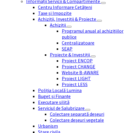
Informații Servicii & Compartimente
Centru Informare Cetățeni
Taxe și Impozite
Achiziții, Investiții & Proiecte
Achiziții
Programul anual al achizițiilor
publice
Centralizatoare
SEAP
Proiecte & Investiții
Proiect ENCOP
Proiect CHANGE
Website B-AWARE
Proiect LIGHT
Proiect LESS
Poliția Locală Lumina
Buget și Finanțe
Executare silită
Serviciul de Salubrizare
Colectare separată deșeuri
Colectare deșeuri vegetale
Urbanism
Stare civila