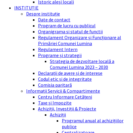
Istoric aleși locali
INSTITUȚIE
Despre instituție
Date de contact
Program de lucru cu publicul
Organigrama si statul de functii
Regulament Organizare și Funcționare al
Primăriei Comunei Lumina
Regulament Intern
Programe și strategii
Strategia de dezvoltare locală a
Comunei Lumina 2023 – 2030
Declarații de avere și de interese
Codul etic și de integritate
Comisia paritară
Informații Servicii & Compartimente
Centru Informare Cetățeni
Taxe și Impozite
Achiziții, Investiții & Proiecte
Achiziții
Programul anual al achizițiilor
publice
Centralizatoare