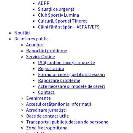
ADPP
Situații de urgență
Club Sportiv Lumina
Cultură, Sport si Tineret
Câini fără stăpân – ASPA IVETS
Noutăți
De interes public
Anunțuri
Raportări probleme
Servicii Online
Plăți online taxe și impozite
Registratura
Formular cereri, petitii si sesizari
Raportare probleme
Acte necesare si modele de cereri
Contact
Evenimente
Accesul cetățenilor la informații
Acreditare jurnaliști
Date de contact utile
Transportul public judetean de persoane
Zona Metropolitana