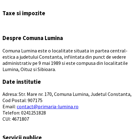
Back
to
Taxe si impozite
calendar
days
Despre Comuna Lumina
Comuna Lumina este o localitate situata in partea central-
estica a judetului Constanta, infiintata din punct de vedere
administrativ pe 9 mai 1989 si este compusa din localitatile
Lumina, Oituz si Sibioara.
Date institutie
Adresa: Str. Mare nr. 170, Comuna Lumina, Judetul Constanta,
Cod Postal: 907175
Email:
contact@primaria-lumina.ro
Telefon: 0241251828
CUI: 4671807
Servicii publice