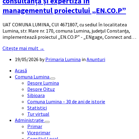
consultanță și expertiză în
managementul proiectului „EN.CO.P”
UAT COMUNA LUMINA, CUI 4671807, cu sediul în localitatea
Lumina, str. Mare nr. 170, comuna Lumina, judeţul Constanţa,
implementează proiectul „EN.CO.P” - „ENgage, Connect and…
Citește mai mult →
19/05/2026
by
Primaria Lumina
in
Anunturi
Acasă
Comuna Lumina
Despre Lumina
Despre Oituz
Sibioara
Comuna Lumina – 30 de ani de istorie
Statistici
Tur virtual
Administrație
Primar
Viceprimar
Consiliul Local