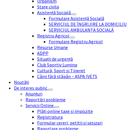
Urbanism
Stare civila
Asistență Socială
Formulare Asistență Socială
SERVICIUL DE ÎNGRIJIRE LA DOMICILIU
SERVICIUL AMBULANȚA SOCIALĂ
Registru Agricol
Formulare Registru Agricol
Resurse Umane
ADPP
Situații de urgență
Club Sportiv Lumina
Cultură, Sport si Tineret
Câini fără stăpân – ASPA IVETS
Noutăți
De interes public
Anunțuri
Raportări probleme
Servicii Online
Plăți online taxe și impozite
Registratura
Formular cereri, petitii si sesizari
Raportare probleme