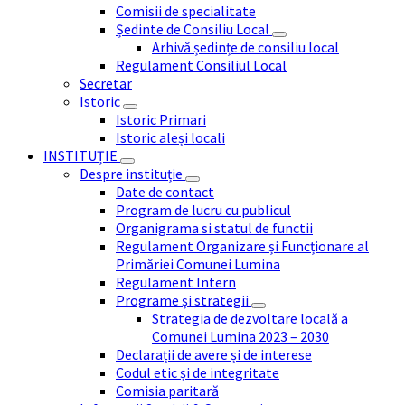
Comisii de specialitate
Ședinte de Consiliu Local
Arhivă ședințe de consiliu local
Regulament Consiliul Local
Secretar
Istoric
Istoric Primari
Istoric aleși locali
INSTITUȚIE
Despre instituție
Date de contact
Program de lucru cu publicul
Organigrama si statul de functii
Regulament Organizare și Funcționare al
Primăriei Comunei Lumina
Regulament Intern
Programe și strategii
Strategia de dezvoltare locală a
Comunei Lumina 2023 – 2030
Declarații de avere și de interese
Codul etic și de integritate
Comisia paritară