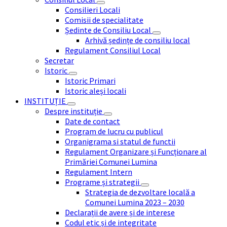
Consilieri Locali
Comisii de specialitate
Ședinte de Consiliu Local
Arhivă ședințe de consiliu local
Regulament Consiliul Local
Secretar
Istoric
Istoric Primari
Istoric aleși locali
INSTITUȚIE
Despre instituție
Date de contact
Program de lucru cu publicul
Organigrama si statul de functii
Regulament Organizare și Funcționare al
Primăriei Comunei Lumina
Regulament Intern
Programe și strategii
Strategia de dezvoltare locală a
Comunei Lumina 2023 – 2030
Declarații de avere și de interese
Codul etic și de integritate