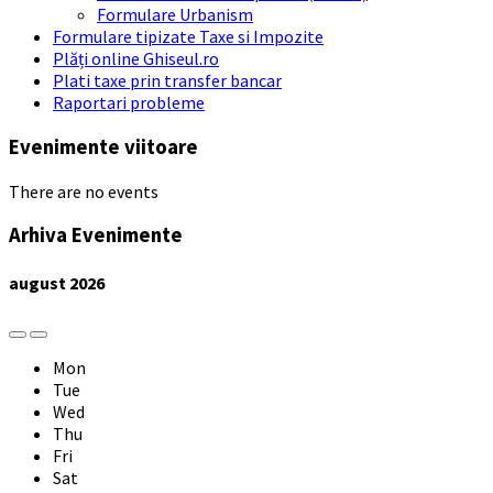
Formulare Urbanism
Formulare tipizate Taxe si Impozite
Plăți online Ghiseul.ro
Plati taxe prin transfer bancar
Raportari probleme
Evenimente viitoare
There are no events
Arhiva Evenimente
august
2026
Previous
Next
Month
Month
Mon
Tue
Wed
Thu
Fri
Sat