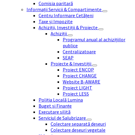
Comisia paritară
Informații Servicii & Compartimente
Centru Informare Cetățeni
Taxe și Impozite
Achiziții, Investiții & Proiecte
Achiziții
Programul anual al achizițiilor
publice
Centralizatoare
SEAP
Proiecte & Investiții
Proiect ENCOP
Proiect CHANGE
Website B-AWARE
Proiect LIGHT
Proiect LESS
Poliția Locală Lumina
Buget și Finanțe
Executare silită
Serviciul de Salubrizare
Colectare separată deșeuri
Colectare deșeuri vegetale