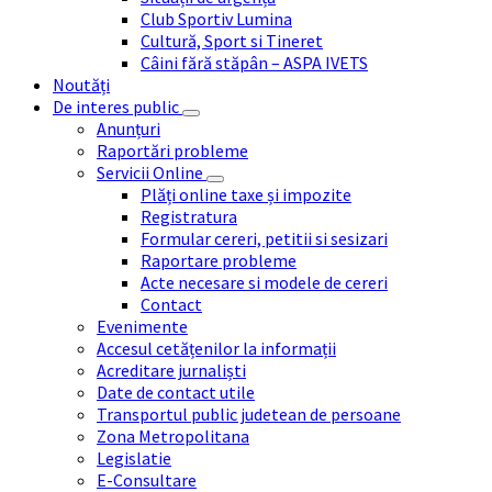
Club Sportiv Lumina
Cultură, Sport si Tineret
Câini fără stăpân – ASPA IVETS
Noutăți
De interes public
Anunțuri
Raportări probleme
Servicii Online
Plăți online taxe și impozite
Registratura
Formular cereri, petitii si sesizari
Raportare probleme
Acte necesare si modele de cereri
Contact
Evenimente
Accesul cetățenilor la informații
Acreditare jurnaliști
Date de contact utile
Transportul public judetean de persoane
Zona Metropolitana
Legislatie
E-Consultare