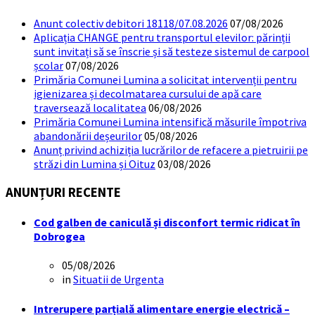
Anunt colectiv debitori 18118/07.08.2026
07/08/2026
Aplicația CHANGE pentru transportul elevilor: părinții
sunt invitați să se înscrie și să testeze sistemul de carpool
școlar
07/08/2026
Primăria Comunei Lumina a solicitat intervenții pentru
igienizarea și decolmatarea cursului de apă care
traversează localitatea
06/08/2026
Primăria Comunei Lumina intensifică măsurile împotriva
abandonării deșeurilor
05/08/2026
Anunț privind achiziția lucrărilor de refacere a pietruirii pe
străzi din Lumina și Oituz
03/08/2026
ANUNȚURI RECENTE
Cod galben de caniculă și disconfort termic ridicat în
Dobrogea
05/08/2026
in
Situatii de Urgenta
Intrerupere parțială alimentare energie electrică –