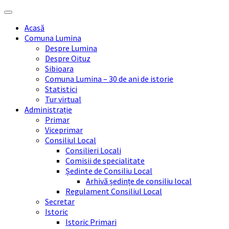
Skip
Skip
Skip
Skip
to
to
to
to
Acasă
content
left
right
footer
Comuna Lumina
sidebar
sidebar
Despre Lumina
Despre Oituz
Sibioara
Comuna Lumina – 30 de ani de istorie
Statistici
Tur virtual
Administrație
Primar
Viceprimar
Consiliul Local
Consilieri Locali
Comisii de specialitate
Ședinte de Consiliu Local
Arhivă ședințe de consiliu local
Regulament Consiliul Local
Secretar
Istoric
Istoric Primari