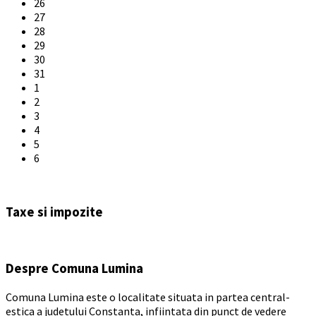
26
27
28
29
30
31
1
2
3
4
5
6
Back
to
Taxe si impozite
calendar
days
Despre Comuna Lumina
Comuna Lumina este o localitate situata in partea central-
estica a judetului Constanta, infiintata din punct de vedere