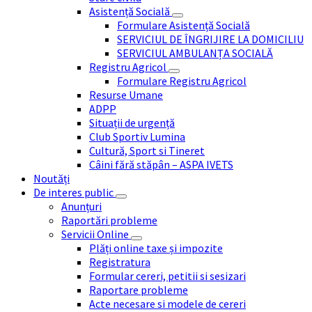
Asistență Socială
Formulare Asistență Socială
SERVICIUL DE ÎNGRIJIRE LA DOMICILIU
SERVICIUL AMBULANȚA SOCIALĂ
Registru Agricol
Formulare Registru Agricol
Resurse Umane
ADPP
Situații de urgență
Club Sportiv Lumina
Cultură, Sport si Tineret
Câini fără stăpân – ASPA IVETS
Noutăți
De interes public
Anunțuri
Raportări probleme
Servicii Online
Plăți online taxe și impozite
Registratura
Formular cereri, petitii si sesizari
Raportare probleme
Acte necesare si modele de cereri