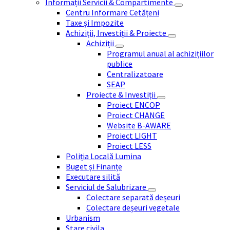
Informații Servicii & Compartimente
Centru Informare Cetățeni
Taxe și Impozite
Achiziții, Investiții & Proiecte
Achiziții
Programul anual al achizițiilor
publice
Centralizatoare
SEAP
Proiecte & Investiții
Proiect ENCOP
Proiect CHANGE
Website B-AWARE
Proiect LIGHT
Proiect LESS
Poliția Locală Lumina
Buget și Finanțe
Executare silită
Serviciul de Salubrizare
Colectare separată deșeuri
Colectare deșeuri vegetale
Urbanism
Stare civila