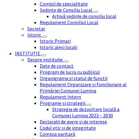
Comisii de specialitate
Ședinte de Consiliu Local
Arhivă ședințe de consiliu local
Regulament Consiliul Local
Secretar
Istoric
Istoric Primari
Istoric aleși locali
INSTITUȚIE
Despre instituție
Date de contact
Program de lucru cu publicul
Organigrama si statul de functii
Regulament Organizare și Funcționare al
Primăriei Comunei Lumina
Regulament Intern
Programe și strategii
Strategia de dezvoltare locală a
Comunei Lumina 2023 – 2030
Declarații de avere și de interese
Codul etic și de integritate
Comisia paritară