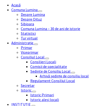
articole
Acasă
Comuna Lumina
Despre Lumina
Despre Oituz
Sibioara
Comuna Lumina – 30 de ani de istorie
Statistici
Tur virtual
Administrație
Primar
Viceprimar
Consiliul Local
Consilieri Locali
Comisii de specialitate
Ședinte de Consiliu Local
Arhivă ședințe de consiliu local
Regulament Consiliul Local
Secretar
Istoric
Istoric Primari
Istoric aleși locali
INSTITUȚIE