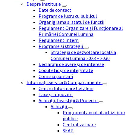
Despre instituție
Date de contact
Program de lucru cu publicul
Organigrama si statul de functii
Regulament Organizare și Funcționare al
Primăriei Comunei Lumina
Regulament Intern
Programe și strategii
Strategia de dezvoltare locală a
Comunei Lumina 2023 – 2030
Declarații de avere și de interese
Codul etic și de integritate
Comisia paritară
Informații Servicii & Compartimente
Centru Informare Cetățeni
Taxe și Impozite
Achiziții, Investiții & Proiecte
Achiziții
Programul anual al achizițiilor
publice
Centralizatoare
SEAP