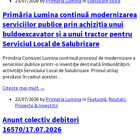
23/07/2026
by
Primaria Lumina
in
Executare silita
Primăria Lumina continuă modernizarea
serviciilor publice prin achiziția unui
buldoexcavator și a unui tractor pentru
Serviciul Local de Salubrizare
Primăria Comunei Lumina continuă procesul de modernizare a
serviciilor publice printr-o investiție destinată îmbunătățirii
activității Serviciului Local de Salubrizare. Primul utilaj
prevăzut în cadrul acestei…
Citește mai mult →
22/07/2026
by
Primaria Lumina
in
Featured
,
Noutati
,
Proiecte & Investitii
Anunt colectiv debitori
16570/17.07.2026