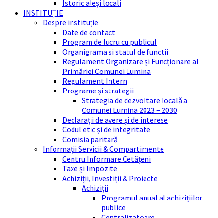
Istoric aleși locali
INSTITUȚIE
Despre instituție
Date de contact
Program de lucru cu publicul
Organigrama si statul de functii
Regulament Organizare și Funcționare al
Primăriei Comunei Lumina
Regulament Intern
Programe și strategii
Strategia de dezvoltare locală a
Comunei Lumina 2023 – 2030
Declarații de avere și de interese
Codul etic și de integritate
Comisia paritară
Informații Servicii & Compartimente
Centru Informare Cetățeni
Taxe și Impozite
Achiziții, Investiții & Proiecte
Achiziții
Programul anual al achizițiilor
publice
Centralizatoare