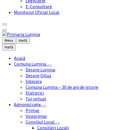
Legislatie
E-Consultare
Monitorul Oficial Local
Menu
Hartă
Hartă
Acasă
Comuna Lumina
Despre Lumina
Despre Oituz
Sibioara
Comuna Lumina – 30 de ani de istorie
Statistici
Tur virtual
Administrație
Primar
Viceprimar
Consiliul Local
Consilieri Locali