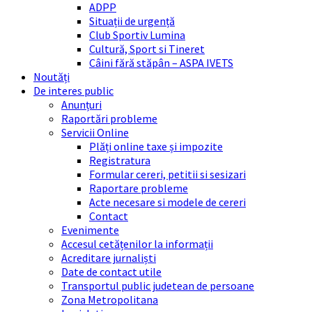
ADPP
Situații de urgență
Club Sportiv Lumina
Cultură, Sport si Tineret
Câini fără stăpân – ASPA IVETS
Noutăți
De interes public
Anunțuri
Raportări probleme
Servicii Online
Plăți online taxe și impozite
Registratura
Formular cereri, petitii si sesizari
Raportare probleme
Acte necesare si modele de cereri
Contact
Evenimente
Accesul cetățenilor la informații
Acreditare jurnaliști
Date de contact utile
Transportul public judetean de persoane
Zona Metropolitana