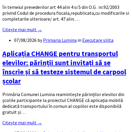
În temeiul prevederilor art 44 alin 4 si 5 din O.G . nr.92/2003
privind Codul de procedura fiscala,republicata,cu modificarile si
completarile ulterioare/ art. 47 alin.…
Citește mai mult →
07/08/2026
by
Primaria Lumina
in
Executare silita
Aplicația CHANGE pentru transportul
elevilor: părinții sunt invitați să se
înscrie și să testeze sistemul de carpool
școlar
Primăria Comunei Lumina reamintește părinților elevilor din
școlile participante la proiectul CHANGE că aplicația mobilă
dedicată transportului în comun al copiilor este disponibilă
gratuit și…
Citește mai mult →