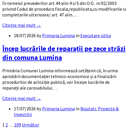
În temeiul prevederilor art 44 alin 4 si 5 din O.G . nr.92/2003
privind Codul de procedura fiscala,republicata,cu modificarile si
completarile ulterioare/ art. 47 alin.…
Citește mai mult →
18/07/2026
by
Primaria Lumina
in
Executare silita
Încep lucrările de reparații pe zece străzi
din comuna Lumina
Primăria Comunei Lumina informează cetățenii că, în urma
aprobării documentației tehnico-economice și a finalizării
procedurilor de achiziție publică, vor începe lucrările de
reparații ale carosabilului…
Citește mai mult →
17/07/2026
by
Primaria Lumina
in
Noutati
,
Proiecte &
Investitii
Paginație
1
2
…
109
Următor