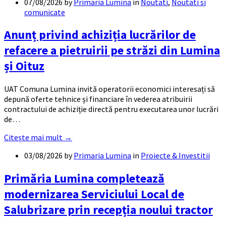
07/08/2026
by
Primaria Lumina
in
Noutati
,
Noutati si
comunicate
Anunț privind achiziția lucrărilor de
refacere a pietruirii pe străzi din Lumina
și Oituz
UAT Comuna Lumina invită operatorii economici interesați să
depună oferte tehnice și financiare în vederea atribuirii
contractului de achiziție directă pentru executarea unor lucrări
de…
Citește mai mult →
03/08/2026
by
Primaria Lumina
in
Proiecte & Investitii
Primăria Lumina completează
modernizarea Serviciului Local de
Salubrizare prin recepția noului tractor