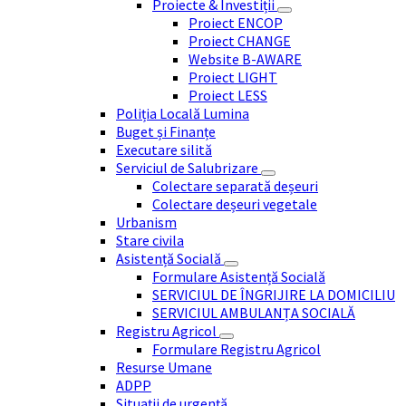
Proiecte & Investiții
Proiect ENCOP
Proiect CHANGE
Website B-AWARE
Proiect LIGHT
Proiect LESS
Poliția Locală Lumina
Buget și Finanțe
Executare silită
Serviciul de Salubrizare
Colectare separată deșeuri
Colectare deșeuri vegetale
Urbanism
Stare civila
Asistență Socială
Formulare Asistență Socială
SERVICIUL DE ÎNGRIJIRE LA DOMICILIU
SERVICIUL AMBULANȚA SOCIALĂ
Registru Agricol
Formulare Registru Agricol
Resurse Umane
ADPP
Situații de urgență