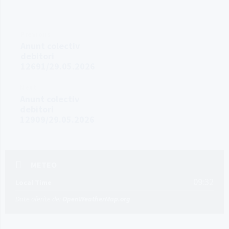
Previous
Anunt colectiv
debitori
12691/29.05.2026
Next
Anunt colectiv
debitori
12909/29.05.2026
METEO
09:32
Local Time
Date oferite de:
OpenWeatherMap.org