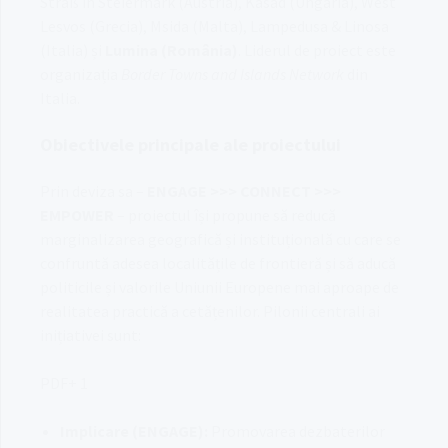
Straß in Steiermark (Austria), Kásád (Ungaria), West
Lesvos (Grecia), Msida (Malta), Lampedusa & Linosa
(Italia) și
Lumina (România)
.
Liderul de proiect este
organizația
Border Towns and Islands Network
din
Italia
.
Obiectivele principale ale proiectului
Prin deviza sa –
ENGAGE >>> CONNECT >>>
EMPOWER
– proiectul își propune să reducă
marginalizarea geografică și instituțională cu care se
confruntă adesea localitățile de frontieră și să aducă
politicile și valorile Uniunii Europene mai aproape de
realitatea practică a cetățenilor
. Pilonii centrali ai
inițiativei sunt:
PDF+ 1
Implicare (ENGAGE):
Promovarea dezbaterilor