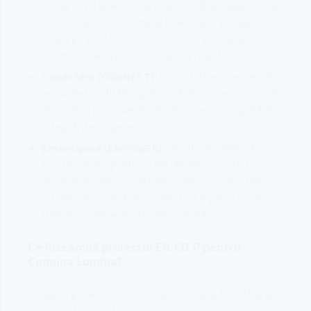
cetățenești și dezvoltarea de soluții de adaptare la
nivel local, transformând obiectivele europene în
strategii și instrumente concrete prin cursuri,
schimburi de experiență și ateliere de lucru
.
Conectare (CONNECT):
Consolidarea unei rețele
active de localități capabile să dezvolte comunități
durabile și incluzive, întărind impactul tangibil al
integrării europene
.
Emancipare (EMPOWER):
Implicarea directă a
funcționarilor publici, a decidenților locali și a
reprezentanților societății civile în procesul de
schimbare socială, încurajând activ participarea
tinerilor, a femeilor și a minorităților
.
Ce înseamnă proiectul EN.CO.P pentru
Comuna Lumina?
În cadrul proiectului, Comuna Lumina va beneficia de
un model local de intervenție structurat în trei faze
: