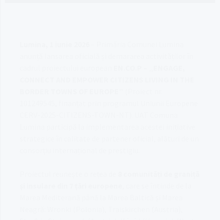
Lumina,
1 iunie 2026
– Primăria Comunei Lumina
anunță lansarea oficială și demararea activităților în
cadrul proiectului european
EN.CO.P – „ENGAGE,
CONNECT AND EMPOWER CITIZENS LIVING IN THE
BORDER TOWNS OF EUROPE”
(Proiect nr.
101249545, finanțat prin programul Uniunii Europene
CERV-2025-CITIZENS-TOWN-NT)
.
UAT Comuna
Lumina participă la implementarea acestei inițiative
strategice în calitate de partener oficial, alături de un
consorțiu internațional de prestigiu
.
Proiectul reunește o rețea de
8 comunități de graniță
și insulare din 7 țări europene
, care se întinde de la
Marea Mediterană până la Marea Baltică și Marea
Neagră: Wronki (Polonia), Traiskirchen (Austria),