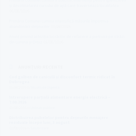
Primăria Comunei Lumina a solicitat intervenții pentru igienizarea
și decolmatarea cursului de apă care traversează localitatea
06/08/2026
Primăria Comunei Lumina intensifică măsurile împotriva
abandonării deșeurilor
05/08/2026
Anunț privind achiziția lucrărilor de refacere a pietruirii pe străzi
din Lumina și Oituz
03/08/2026
ANUNȚURI RECENTE
Cod galben de caniculă și disconfort termic ridicat în
Dobrogea
05/08/2026
in
Situatii de Urgenta
Intrerupere parțială alimentare energie electrică –
7.08.2026
03/08/2026
in
Utilitati publice
Distribuirea pubelelor pentru deșeurile menajere
reziduale începe luni, 3 august
01/08/2026
in
Salubrizare