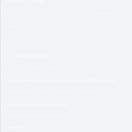
DATE INSTITUTIE
Adresa: Str. Mare nr. 170, Comuna Lumina, Judetul Constanta, Cod
Postal: 907175
Email:
contact@primaria-lumina.ro
Telefon: 0241251828
CUI: 4671807
SERVICII PUBLICE
Primăria Comunei Lumina
Compartiment Administrarea Domeniului Public și Privat
Compartiment Urmărire contracte de concesiune
Serviciul de Îngrijire la Domiciliu
Serviciul de Ambulanța Socială
MAI MULTE