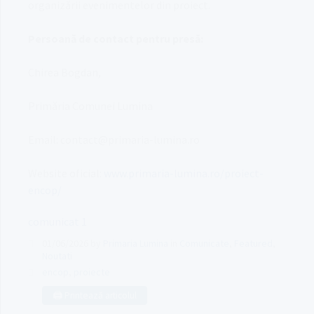
organizării evenimentelor din proiect.
Persoană de contact pentru presă:
Chirea Bogdan,
Primăria Comunei Lumina
Email: contact@primaria-lumina.ro
Website oficial:
www.primaria-lumina.ro/proiect-
encop/
comunicat 1
01/06/2026
by
Primaria Lumina
in
Comunicate
,
Featured
,
Noutati
encop
,
proiecte
🖨️ Printează articolul