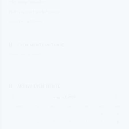
Plăți online Ghiseul.ro
Plati taxe prin transfer bancar
Raportari probleme
EVENIMENTE VIITOARE
There are no events
ARHIVA EVENIMENTE
Previous
Next
august
2026
Month
Month
MON
TUE
WED
THU
FRI
SAT
SUN
Skip
27
28
29
30
31
1
2
calendar
days
3
4
5
6
7
8
9