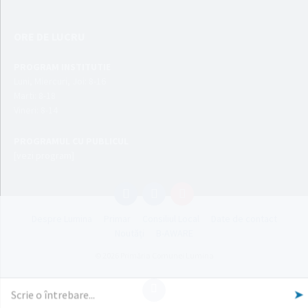
ORE DE LUCRU
PROGRAM INSTITUTIE
Luni, Miercuri, Joi: 8-16
Marti: 8-18
Vineri: 8-14
PROGRAMUL CU PUBLICUL
[vezi program]
Email
Facebook
YouTube
Despre Lumina
Primar
Consiliul Local
Date de contact
Noutăți
B-AWARE
© 2026 Primăria Comunei Lumina