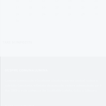
10
11
12
13
14
15
16
17
18
19
20
21
22
23
24
25
26
27
28
29
30
31
1
2
3
4
5
6
Back
to
calendar
days
TAXE SI IMPOZITE
DESPRE COMUNA LUMINA
Comuna Lumina este o localitate situata in partea central- estica a
judetului Constanta, infiintata din punct de vedere administrativ pe 9
mai 1989 si este compusa din localitatile Lumina, Oituz si Sibioara.