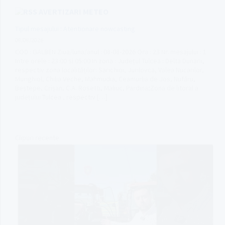
AVERTIZARI METEO
Tipul mesajului : Atentionare nowcasting
08/08/2026
COD : GALBEN Ziua/luna/anul : 08-08-2026 Ora : 23 Nr. mesajului : 1
Intre orele : 23:00 si 05:00 In zona : Județul Tulcea : Delta Dunarii,
respectiv zona localităților: Sarichioi, Jurilovca, Valea Nucarilor,
Murighiol, Chilia Veche, Mahmudia, Ceamurlia de Jos, Nufăru,
Beștepe, Crișan, C.A. Rosetti, Maliuc, Pardina;Zona de litoral a
județului Tulcea , respectiv […]
Clipuri recente