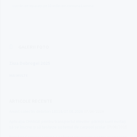
Lucrări de reparații pe 10 străzi din comuna Lumina
GALERII FOTO
Ziua Dobrogei 2025
MAI MULTE
ARTICOLE RECENTE
Anunt colectiv debitori 18118/07.08.2026
07/08/2026
Aplicația CHANGE pentru transportul elevilor: părinții sunt invitați
să se înscrie și să testeze sistemul de carpool școlar
07/08/2026