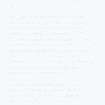
comune
.
„Participarea Comunei Lumina în acest consorțiu
european reprezintă o oportunitate extraordinară. Nu
doar că aducem expertiză internațională direct în
comuna noastră pentru a ne îmbunătăți serviciile
publice și politicile de tineret și incluziune, dar punem
Lumina pe harta rețelelor active din Uniunea
Europeană. Evenimentul transnațional pe care îl vom
găzdui va demonstra că suntem un partener de
încredere, capabil să genereze strategii pe termen lung
pentru cetățenii noștri.”
– a declarat Primarul Comunei
Lumina, Daniel-Emilian Mantea.
Bugetul total alocat UAT Comuna Lumina prin
acordul de grant este de
27.725,00 EUR
, fonduri
europene destinate integral implementării
activităților locale, instruirii personalului și