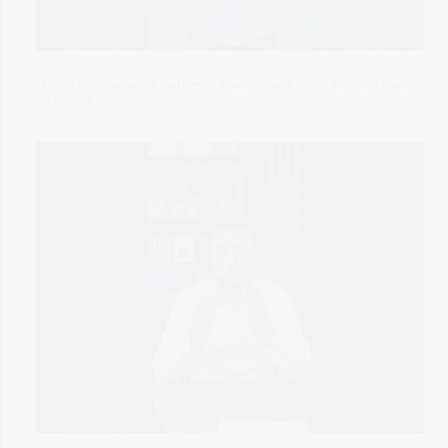
Primul buldoexcavator nou pentru Serviciul Local de Salubrizare a ajuns
la Lumina