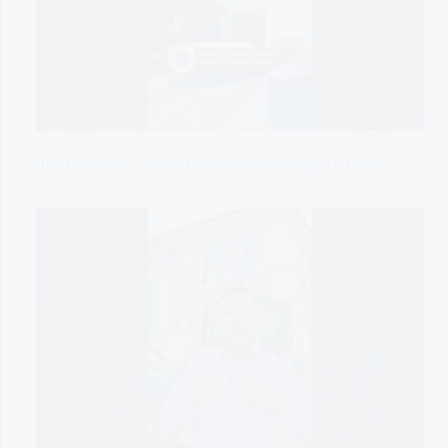
Noul tractor pentru Serviciul Local de Salubrizare a ajuns la Lumina