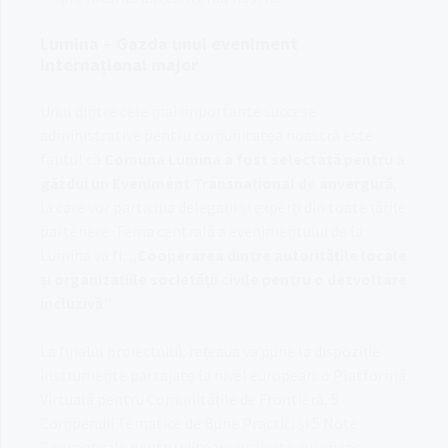
Lumina – Gazda unui eveniment
internațional major
Unul dintre cele mai importante succese
administrative pentru comunitatea noastră este
faptul că
Comuna Lumina a fost selectată pentru a
găzdui un Eveniment Transnațional de anvergură
,
la care vor participa delegații și experți din toate țările
partenere
.
Tema centrală a evenimentului de la
Lumina va fi:
„Cooperarea dintre autoritățile locale
și organizațiile societății civile pentru o dezvoltare
incluzivă”
.
La finalul proiectului, rețeaua va pune la dispoziție
instrumente partajate la nivel european: o Platformă
Virtuală pentru Comunitățile de Frontieră, 5
Compendii Tematice de Bune Practici și 5 Note
Conceptuale pentru viitoare proiecte europene