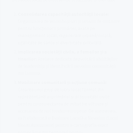
Consolidarea capacității autorității locale:
Organizarea de workshop-uri și sesiuni de instruire
pentru funcționarii primăriei, axate pe
management local, regenerare urbană/rurală,
egalitate de șanse și diversitate culturală
.
Implicarea societății civile, a femeilor și a
tinerilor:
Ateliere dedicate dezvoltării abilităților
de leadership și identificării nevoilor comunității
din Lumina
.
Mobilizare comunitară și acțiune comună:
Crearea unui grup de lucru local format din
reprezentanți ai primăriei și ai societății civile
pentru co-proiectarea de inițiative viitoare și
accesarea de noi fonduri europene
.
De asemenea,
va fi elaborată o Evaluare Locală a Nevoilor (
Local
Needs Assessment
) pentru a cartografia exact
provocările din teritoriul nostru
.