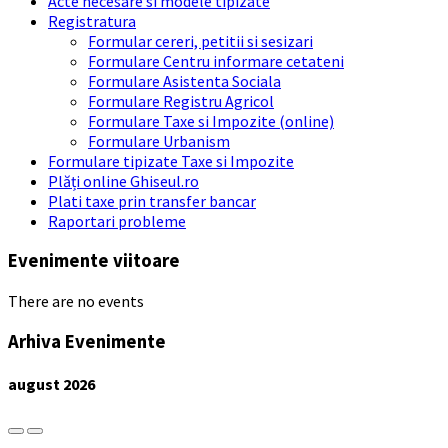
Acte necesare si modele tipizate
Registratura
Formular cereri, petitii si sesizari
Formulare Centru informare cetateni
Formulare Asistenta Sociala
Formulare Registru Agricol
Formulare Taxe si Impozite (online)
Formulare Urbanism
Formulare tipizate Taxe si Impozite
Plăți online Ghiseul.ro
Plati taxe prin transfer bancar
Raportari probleme
Evenimente viitoare
There are no events
Arhiva Evenimente
august
2026
Previous
Next