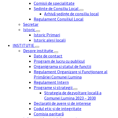
Comisii de specialitate
Ședinte de Consiliu Local
Arhivă ședințe de consiliu local
Regulament Consiliul Local
Secretar
Istoric
Istoric Primari
Istoric aleși locali
INSTITUȚIE
Despre instituție
Date de contact
Program de lucru cu publicul
Organigrama si statul de functii
Regulament Organizare și Funcționare al
Primăriei Comunei Lumina
Regulament Intern
Programe și strategii
Strategia de dezvoltare locală a
Comunei Lumina 2023 – 2030
Declarații de avere și de interese
Codul etic și de integritate
Comisia paritară