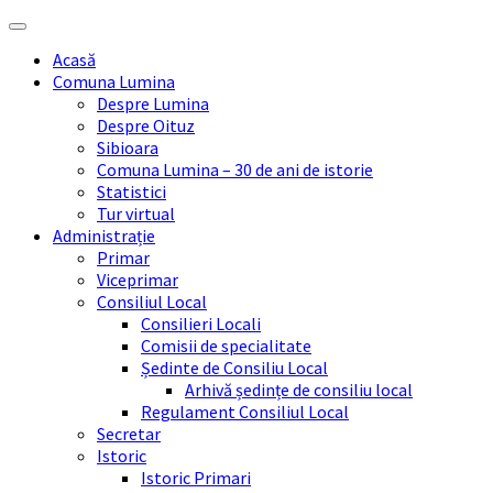
Skip
Skip
Skip
Skip
to
to
to
to
Acasă
content
left
right
footer
Comuna Lumina
sidebar
sidebar
Despre Lumina
Despre Oituz
Sibioara
Comuna Lumina – 30 de ani de istorie
Statistici
Tur virtual
Administrație
Primar
Viceprimar
Consiliul Local
Consilieri Locali
Comisii de specialitate
Ședinte de Consiliu Local
Arhivă ședințe de consiliu local
Regulament Consiliul Local
Secretar
Istoric
Istoric Primari