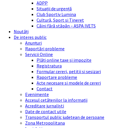
ADPP
Situații de urgență
Club Sportiv Lumina
Cultură, Sport si Tineret
Câini fără stăpân – ASPA IVETS
Noutăți
De interes public
Anunțuri
Raportări probleme
Servicii Online
Plăți online taxe și impozite
Registratura
Formular cereri, petitii si sesizari
Raportare probleme
Acte necesare si modele de cereri
Contact
Evenimente
Accesul cetățenilor la informații
Acreditare jurnaliști
Date de contact utile
Transportul public judetean de persoane
Zona Metropolitana