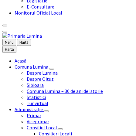
Legislatie
E-Consultare
Monitorul Oficial Local
Menu
Hartă
Hartă
Acasă
Comuna Lumina
Despre Lumina
Despre Oituz
Sibioara
Comuna Lumina – 30 de ani de istorie
Statistici
Tur virtual
Administrație
Primar
Viceprimar
Consiliul Local
Consilieri Locali