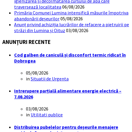
igienizarea și decolmatarea cursului de apă care
traversează localitatea
06/08/2026
Primăria Comunei Lumina intensifică măsurile împotriva
abandonării deșeurilor
05/08/2026
Anunț privind achiziția lucrărilor de refacere a pietruirii pe
străzi din Lumina și Oituz
03/08/2026
ANUNȚURI RECENTE
Cod galben de caniculă și disconfort termic ridicat în
Dobrogea
05/08/2026
in
Situatii de Urgenta
Intrerupere parțială alimentare energie electrică –
7.08.2026
03/08/2026
in
Utilitati publice
Distribuirea pubelelor pentru deșeurile menajere