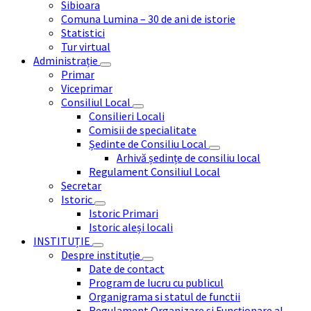
Sibioara
Comuna Lumina – 30 de ani de istorie
Statistici
Tur virtual
Administrație
Primar
Viceprimar
Consiliul Local
Consilieri Locali
Comisii de specialitate
Ședinte de Consiliu Local
Arhivă ședințe de consiliu local
Regulament Consiliul Local
Secretar
Istoric
Istoric Primari
Istoric aleși locali
INSTITUȚIE
Despre instituție
Date de contact
Program de lucru cu publicul
Organigrama si statul de functii
Regulament Organizare și Funcționare al