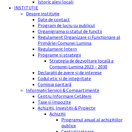
Istoric aleși locali
INSTITUȚIE
Despre instituție
Date de contact
Program de lucru cu publicul
Organigrama si statul de functii
Regulament Organizare și Funcționare al
Primăriei Comunei Lumina
Regulament Intern
Programe și strategii
Strategia de dezvoltare locală a
Comunei Lumina 2023 – 2030
Declarații de avere și de interese
Codul etic și de integritate
Comisia paritară
Informații Servicii & Compartimente
Centru Informare Cetățeni
Taxe și Impozite
Achiziții, Investiții & Proiecte
Achiziții
Programul anual al achizițiilor
publice
Centralizatoare