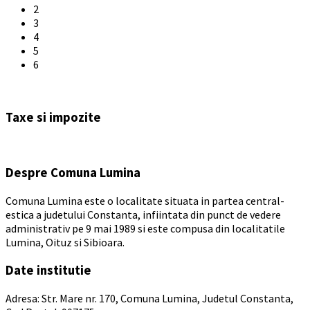
2
3
4
5
6
Back
to
Taxe si impozite
calendar
days
Despre Comuna Lumina
Comuna Lumina este o localitate situata in partea central-
estica a judetului Constanta, infiintata din punct de vedere
administrativ pe 9 mai 1989 si este compusa din localitatile
Lumina, Oituz si Sibioara.
Date institutie
Adresa: Str. Mare nr. 170, Comuna Lumina, Judetul Constanta,