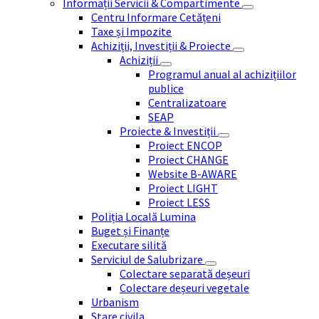
Informații Servicii & Compartimente
Centru Informare Cetățeni
Taxe și Impozite
Achiziții, Investiții & Proiecte
Achiziții
Programul anual al achizițiilor
publice
Centralizatoare
SEAP
Proiecte & Investiții
Proiect ENCOP
Proiect CHANGE
Website B-AWARE
Proiect LIGHT
Proiect LESS
Poliția Locală Lumina
Buget și Finanțe
Executare silită
Serviciul de Salubrizare
Colectare separată deșeuri
Colectare deșeuri vegetale
Urbanism
Stare civila