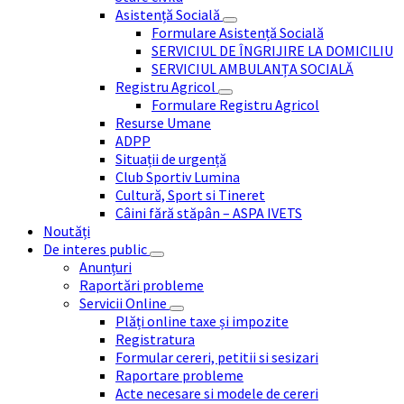
Asistență Socială
Formulare Asistență Socială
SERVICIUL DE ÎNGRIJIRE LA DOMICILIU
SERVICIUL AMBULANȚA SOCIALĂ
Registru Agricol
Formulare Registru Agricol
Resurse Umane
ADPP
Situații de urgență
Club Sportiv Lumina
Cultură, Sport si Tineret
Câini fără stăpân – ASPA IVETS
Noutăți
De interes public
Anunțuri
Raportări probleme
Servicii Online
Plăți online taxe și impozite
Registratura
Formular cereri, petitii si sesizari
Raportare probleme
Acte necesare si modele de cereri