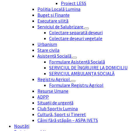
Proiect LESS
Poliția Locală Lumina
Buget și Finanțe
Executare silită
Serviciul de Salubrizare
Colectare separată deșeuri
Colectare deșeuri vegetale
Urbanism
Stare civila
Asistență Socială
Formulare Asistență Socială
SERVICIUL DE ÎNGRIJIRE LA DOMICILIU
SERVICIUL AMBULANȚA SOCIALĂ
Registru Agricol
Formulare Registru Agricol
Resurse Umane
ADPP
Situații de urgență
Club Sportiv Lumina
Cultură, Sport si Tineret
Câini fără stăpân – ASPA IVETS
Noutăți