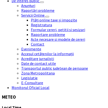
De interes public
Anunțuri
Raportări probleme
Servicii Online
Plăți online taxe și impozite
Registratura
Formular cereri, petitii si sesizari
Raportare probleme
Acte necesare si modele de cereri
Contact
Evenimente
Accesul cetățenilor la informații
Acreditare jurnaliști
Date de contact utile
Transportul public judetean de persoane
Zona Metropolitana
Legislatie
E-Consultare
Monitorul Oficial Local
METEO
Local Time